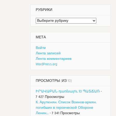
РУБРИКИ
Рубрики
МЕТА
Войти
Лента записей
Лента комментариев
WordPress.org
ПРОСМОТРЫ (ИЗ 10)
ԻՐԱՎԱԲԱՆ դառնալու 10 ՊԱՏՃԱՌ
-
7 427 Просмотры
К. Арутюнян. Список Воинов-армян,
погибших в героической Обороне
Ленин...
- 7 341 Просмотры