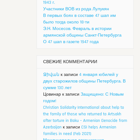
1943 г.
Участники ВОВ из рода Лулукян
В первых боях в составе 47 шап им
было тогда около 18-ти
Э.Н. Мосесов. Февраль в истории
армянской общины Санкт-Петербурга
О 47 шап в газете 1947 года
СВЕЖИЕ КОММЕНТАРИИ
Ջիվան
к записи
4 января юбилей у
двух старожилов общины Петербурга. В
сумме 130 лет
Цовинар
к записи
Защищено: С Новым
годом!
Christian Solidarity International about help to
the family of those who returned to Artsakh
after torture in Baku – Armenian Genocide from
Azerbaijan
к записи
CSI helps Armenian
families in need (Feb 2021)