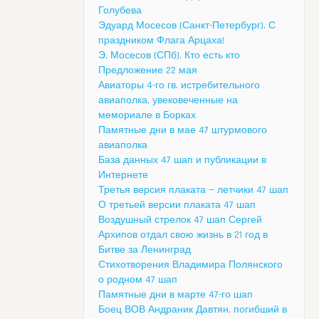
Голубева
Эдуард Мосесов (Санкт-Петербург). С
праздником Флага Арцаха!
Э. Мосесов (СПб). Кто есть кто
Предложение 22 мая
Авиаторы 4-го гв. истребительного
авиаполка, увековеченные на
мемориале в Борках
Памятные дни в мае 47 штурмового
авиаполка
База данных 47 шап и публикации в
Интернете
Третья версия плаката — летчики 47 шап
О третьей версии плаката 47 шап
Воздушный стрелок 47 шап Сергей
Архипов отдал свою жизнь в 21 год в
Битве за Ленинград
Стихотворения Владимира Полянского
о родном 47 шап
Памятные дни в марте 47-го шап
Боец ВОВ Андраник Давтян, погибший в