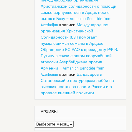
Международная организация
Христианской солидарности о помощи
семье вернувшегося в Арцах после
пыток в Баку — Armenian Genocide from
Azerbaijan
к записи
Международная
организация Христианской
Солидарности (CSI) помогает
нуждающимся семьям в Арцахе
Обращение КС РАО к президенту РФ В.
Путину в связи с актом вооружённой
агрессии Азербайджана против
Армении — Armenian Genocide from
Azerbaijan
к записи
Багдасаров и
Сатановский о протурецком лобби на
высоких постах во власти России и о
провале внешней политики
АРХИВЫ
Архивы