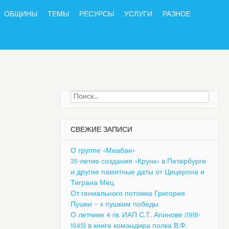
ОБЩИНЫ
ТЕМЫ
РЕСУРСЫ
УСЛУГИ
РАЗНОЕ
Найти:
СВЕЖИЕ ЗАПИСИ
О группе «Миабан»
35-летие создания «Крунк» в Петербурге
и другие памятные даты от Цицерона и
Тиграна Мец
От гениального потомка Григория
Пушки — к пушкам победы
О летчике 4 гв. ИАП С.Т. Апинове (1918-
1943) в книге командира полка В.Ф.