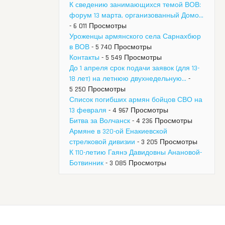
К сведению занимающихся темой ВОВ:
форум 13 марта, организованный Домо...
- 6 011 Просмотры
Уроженцы армянского села Сарнахбюр
в ВОВ
- 5 740 Просмотры
Контакты
- 5 549 Просмотры
До 1 апреля срок подачи заявок (для 13-
18 лет) на летнюю двухнедельную...
-
5 250 Просмотры
Список погибших армян бойцов СВО на
13 февраля
- 4 967 Просмотры
Битва за Волчанск
- 4 236 Просмотры
Армяне в 320-ой Енакиевской
стрелковой дивизии
- 3 205 Просмотры
К 110-летию Гаянэ Давидовны Анановой-
Ботвинник
- 3 085 Просмотры