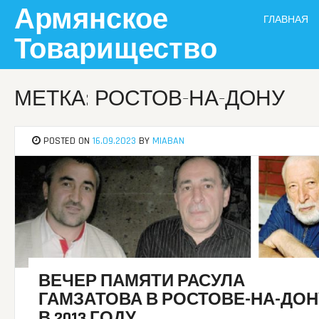
Skip
Армянское
ГЛАВНАЯ
to
content
Товарищество
МЕТКА: РОСТОВ-НА-ДОНУ
POSTED ON
16.09.2023
BY
MIABAN
ВЕЧЕР ПАМЯТИ РАСУЛА
ГАМЗАТОВА В РОСТОВЕ-НА-ДОН
В 2013 ГОДУ