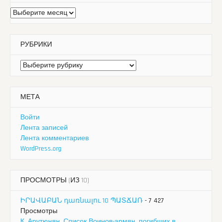
Архивы
РУБРИКИ
Рубрики
МЕТА
Войти
Лента записей
Лента комментариев
WordPress.org
ПРОСМОТРЫ (ИЗ 10)
ԻՐԱՎԱԲԱՆ դառնալու 10 ՊԱՏՃԱՌ
- 7 427
Просмотры
К. Арутюнян. Список Воинов-армян, погибших в