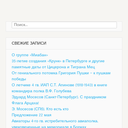
Найти:
СВЕЖИЕ ЗАПИСИ
О группе «Миабан»
35-летие создания «Крунк» в Петербурге и другие
памятные даты от Цицерона и Тиграна Мец
От гениального потомка Григория Пушки — к пушкам
победы
О летчике 4 гв. ИАП С.Т. Апинове (1918-1943) в книге
командира полка В.Ф. Голубева
Эдуард Мосесов (Санкт-Петербург). С праздником
Флага Арцаха!
Э. Мосесов (СПб). Кто есть кто
Предложение 22 мая
Авиаторы 4-го гв. истребительного авиаполка,
увековеченные на мемориале в Борках