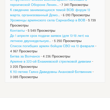
героической Обороне Ленин...
- 7 341 Просмотры
К сведению занимающихся темой ВОВ: форум 13
марта, организованный Домо...
- 6 010 Просмотры
Уроженцы армянского села Сарнахбюр в ВОВ
- 5 739
Просмотры
Контакты
- 5 549 Просмотры
До 1 апреля срок подачи заявок (для 13-18 лет) на
летнюю двухнедельную...
- 5 250 Просмотры
Список погибших армян бойцов СВО на 13 февраля
-
4 967 Просмотры
Битва за Волчанск
- 4 236 Просмотры
Армяне в 320-ой Енакиевской стрелковой дивизии
-
3 205 Просмотры
К 110-летию Гаянэ Давидовны Анановой-Ботвинник
-
3 085 Просмотры