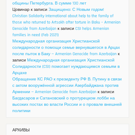
общины Петербурга. В сумме 130 лет
Цовинар
к записи
Защищено: С Новым годом!
Christian Solidarity International about help to the family of
those who returned to Artsakh after torture in Baku – Armenian
Genocide from Azerbaijan
к записи
CSI helps Armenian
families in need (Feb 2021)
Международная организация Христианской
солидарности о помощи семье вернувшегося в Арцах
после пыток в Баку — Armenian Genocide from Azerbaijan
к
записи
Международная организация Христианской
Солидарности (CSI) помогает нуждающимся семьям в
Арцахе
Обращение КС РАО к президенту РФ В. Путину в связи
с актом вооружённой агрессии Азербайджана против
Армении — Armenian Genocide from Azerbaijan
к записи
Багдасаров и Сатановский о протурецком лобби на
высоких постах во власти России и о провале внешней
политики
АРХИВЫ