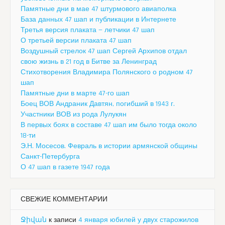
Памятные дни в мае 47 штурмового авиаполка
База данных 47 шап и публикации в Интернете
Третья версия плаката — летчики 47 шап
О третьей версии плаката 47 шап
Воздушный стрелок 47 шап Сергей Архипов отдал
свою жизнь в 21 год в Битве за Ленинград
Стихотворения Владимира Полянского о родном 47
шап
Памятные дни в марте 47-го шап
Боец ВОВ Андраник Давтян, погибший в 1943 г.
Участники ВОВ из рода Лулукян
В первых боях в составе 47 шап им было тогда около
18-ти
Э.Н. Мосесов. Февраль в истории армянской общины
Санкт-Петербурга
О 47 шап в газете 1947 года
СВЕЖИЕ КОММЕНТАРИИ
Ջիվան
к записи
4 января юбилей у двух старожилов