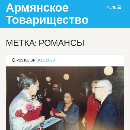
Skip
Армянское
MENU
to
content
Товарищество
МЕТКА: РОМАНСЫ
POSTED ON
01.05.2020