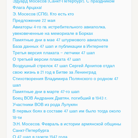
Эдуард Мосесов (Санкт-Петербург). С праздником
Флага Арцаха!
Э. Мосесов (СПб). Кто есть кто
Предложение 22 мая
Авиаторы 4-го гв. истребительного авиаполка,
увековеченные на мемориале в Борках
Памятные дни в мае 47 штурмового авиаполка
База данных 47 шап и публикации в Интернете
Третья версия плаката — летчики 47 шап
О третьей версии плаката 47 шап
Воздушный стрелок 47 шап Сергей Архипов отдал
свою жизнь в 21 год в Битве за Ленинград
Стихотворения Владимира Полянского о родном 47
шап
Памятные дни в марте 47-го шап
Боец ВОВ Андраник Давтян, погибший в 1943 г.
Участники ВОВ из рода Лулукян
В первых боях в составе 47 шап им было тогда около
18-ти
Э.Н. Мосесов. Февраль в истории армянской общины
Санкт-Петербурга
О 47 шап в газете 1947 года