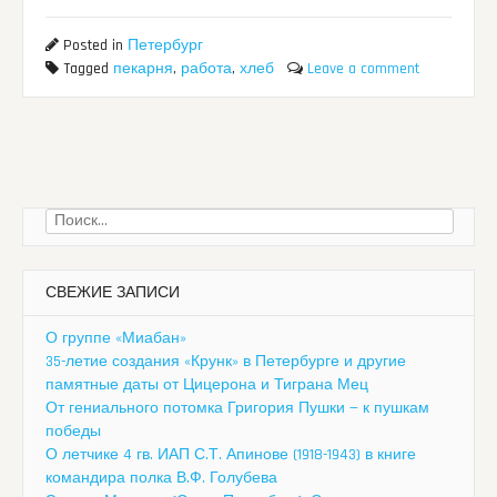
Posted in
Петербург
Tagged
пекарня
,
работа
,
хлеб
Leave a comment
Найти:
СВЕЖИЕ ЗАПИСИ
О группе «Миабан»
35-летие создания «Крунк» в Петербурге и другие
памятные даты от Цицерона и Тиграна Мец
От гениального потомка Григория Пушки — к пушкам
победы
О летчике 4 гв. ИАП С.Т. Апинове (1918-1943) в книге
командира полка В.Ф. Голубева