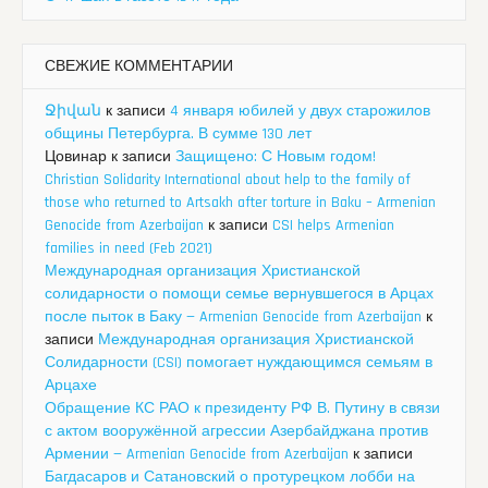
СВЕЖИЕ КОММЕНТАРИИ
Ջիվան
к записи
4 января юбилей у двух старожилов
общины Петербурга. В сумме 130 лет
Цовинар
к записи
Защищено: С Новым годом!
Christian Solidarity International about help to the family of
those who returned to Artsakh after torture in Baku – Armenian
Genocide from Azerbaijan
к записи
CSI helps Armenian
families in need (Feb 2021)
Международная организация Христианской
солидарности о помощи семье вернувшегося в Арцах
после пыток в Баку — Armenian Genocide from Azerbaijan
к
записи
Международная организация Христианской
Солидарности (CSI) помогает нуждающимся семьям в
Арцахе
Обращение КС РАО к президенту РФ В. Путину в связи
с актом вооружённой агрессии Азербайджана против
Армении — Armenian Genocide from Azerbaijan
к записи
Багдасаров и Сатановский о протурецком лобби на