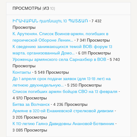
ПРОСМОТРЫ (ИЗ 10)
ԻՐԱՎԱԲԱՆ դառնալու 10 ՊԱՏՃԱՌ
- 7 432
Просмотры
К. Арутюнян. Список Воинов-армян, погибших в
героической Обороне Ленин...
- 7 341 Просмотры
К сведению занимающихся темой ВОВ: форум 13
марта, организованный Домо...
- 6 011 Просмотры
Уроженцы армянского села Сарнахбюр в ВОВ
- 5 740
Просмотры
Контакты
- 5 549 Просмотры
До 1 апреля срок подачи заявок (для 13-18 лет) на
летнюю двухнедельную...
- 5 250 Просмотры
Список погибших армян бойцов СВО на 13 февраля
-
4 970 Просмотры
Битва за Волчанск
- 4 236 Просмотры
Армяне в 320-ой Енакиевской стрелковой дивизии
-
3 205 Просмотры
К 110-летию Гаянэ Давидовны Анановой-Ботвинник
-
3 085 Просмотры