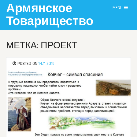
Skip
Армянское
MENU
to
content
Товарищество
МЕТКА: ПРОЕКТ
POSTED ON
14.11.2019