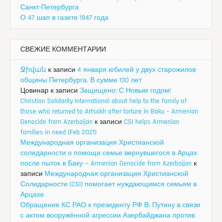
Санкт-Петербурга
О 47 шап в газете 1947 года
СВЕЖИЕ КОММЕНТАРИИ
Ջիվան
к записи
4 января юбилей у двух старожилов
общины Петербурга. В сумме 130 лет
Цовинар
к записи
Защищено: С Новым годом!
Christian Solidarity International about help to the family of
those who returned to Artsakh after torture in Baku – Armenian
Genocide from Azerbaijan
к записи
CSI helps Armenian
families in need (Feb 2021)
Международная организация Христианской
солидарности о помощи семье вернувшегося в Арцах
после пыток в Баку — Armenian Genocide from Azerbaijan
к
записи
Международная организация Христианской
Солидарности (CSI) помогает нуждающимся семьям в
Арцахе
Обращение КС РАО к президенту РФ В. Путину в связи
с актом вооружённой агрессии Азербайджана против