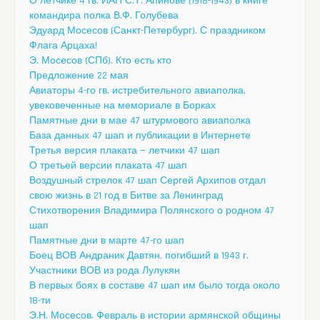
О летчике 4 гв. ИАП С.Т. Апинове (1918-1943) в книге
командира полка В.Ф. Голубева
Эдуард Мосесов (Санкт-Петербург). С праздником
Флага Арцаха!
Э. Мосесов (СПб). Кто есть кто
Предложение 22 мая
Авиаторы 4-го гв. истребительного авиаполка,
увековеченные на мемориале в Борках
Памятные дни в мае 47 штурмового авиаполка
База данных 47 шап и публикации в Интернете
Третья версия плаката — летчики 47 шап
О третьей версии плаката 47 шап
Воздушный стрелок 47 шап Сергей Архипов отдал
свою жизнь в 21 год в Битве за Ленинград
Стихотворения Владимира Полянского о родном 47
шап
Памятные дни в марте 47-го шап
Боец ВОВ Андраник Давтян, погибший в 1943 г.
Участники ВОВ из рода Лулукян
В первых боях в составе 47 шап им было тогда около
18-ти
Э.Н. Мосесов. Февраль в истории армянской общины