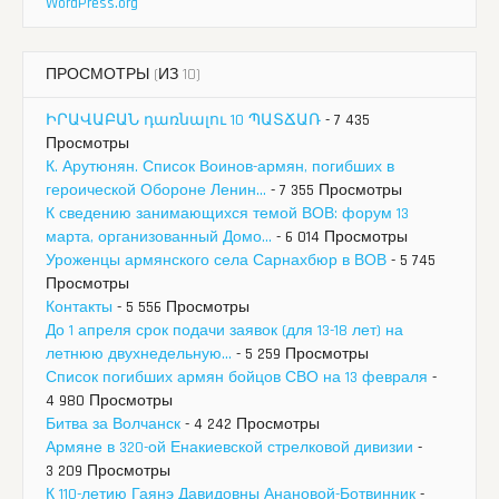
WordPress.org
ПРОСМОТРЫ (ИЗ 10)
ԻՐԱՎԱԲԱՆ դառնալու 10 ՊԱՏՃԱՌ
- 7 435
Просмотры
К. Арутюнян. Список Воинов-армян, погибших в
героической Обороне Ленин...
- 7 355 Просмотры
К сведению занимающихся темой ВОВ: форум 13
марта, организованный Домо...
- 6 014 Просмотры
Уроженцы армянского села Сарнахбюр в ВОВ
- 5 745
Просмотры
Контакты
- 5 556 Просмотры
До 1 апреля срок подачи заявок (для 13-18 лет) на
летнюю двухнедельную...
- 5 259 Просмотры
Список погибших армян бойцов СВО на 13 февраля
-
4 980 Просмотры
Битва за Волчанск
- 4 242 Просмотры
Армяне в 320-ой Енакиевской стрелковой дивизии
-
3 209 Просмотры
К 110-летию Гаянэ Давидовны Анановой-Ботвинник
-