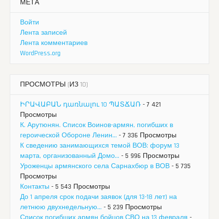
МЕТА
Войти
Лента записей
Лента комментариев
WordPress.org
ПРОСМОТРЫ (ИЗ 10)
ԻՐԱՎԱԲԱՆ դառնալու 10 ՊԱՏՃԱՌ
- 7 421
Просмотры
К. Арутюнян. Список Воинов-армян, погибших в
героической Обороне Ленин...
- 7 336 Просмотры
К сведению занимающихся темой ВОВ: форум 13
марта, организованный Домо...
- 5 996 Просмотры
Уроженцы армянского села Сарнахбюр в ВОВ
- 5 735
Просмотры
Контакты
- 5 543 Просмотры
До 1 апреля срок подачи заявок (для 13-18 лет) на
летнюю двухнедельную...
- 5 239 Просмотры
Список погибших армян бойцов СВО на 13 февраля
-