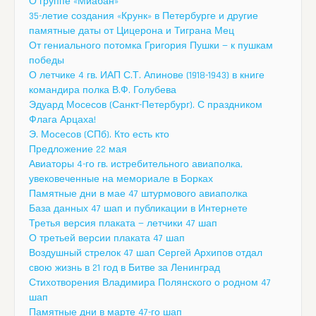
О группе «Миабан»
35-летие создания «Крунк» в Петербурге и другие
памятные даты от Цицерона и Тиграна Мец
От гениального потомка Григория Пушки — к пушкам
победы
О летчике 4 гв. ИАП С.Т. Апинове (1918-1943) в книге
командира полка В.Ф. Голубева
Эдуард Мосесов (Санкт-Петербург). С праздником
Флага Арцаха!
Э. Мосесов (СПб). Кто есть кто
Предложение 22 мая
Авиаторы 4-го гв. истребительного авиаполка,
увековеченные на мемориале в Борках
Памятные дни в мае 47 штурмового авиаполка
База данных 47 шап и публикации в Интернете
Третья версия плаката — летчики 47 шап
О третьей версии плаката 47 шап
Воздушный стрелок 47 шап Сергей Архипов отдал
свою жизнь в 21 год в Битве за Ленинград
Стихотворения Владимира Полянского о родном 47
шап
Памятные дни в марте 47-го шап