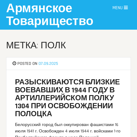
Skip
Армянское
MENU
to
content
Товарищество
МЕТКА: ПОЛК
POSTED ON
07.09.2025
РАЗЫСКИВАЮТСЯ БЛИЗКИЕ
ВОЕВАВШИХ В 1944 ГОДУ В
АРТИЛЛЕРИЙСКОМ ПОЛКУ
1304 ПРИ ОСВОБОЖДЕНИИ
ПОЛОЦКА
Белорусский город был оккупирован фашистами 16
июля 1941 г. Освобожден 4 июля 1944 г. войсками 1-го