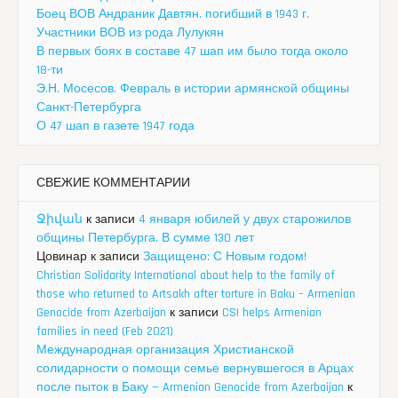
Боец ВОВ Андраник Давтян, погибший в 1943 г.
Участники ВОВ из рода Лулукян
В первых боях в составе 47 шап им было тогда около
18-ти
Э.Н. Мосесов. Февраль в истории армянской общины
Санкт-Петербурга
О 47 шап в газете 1947 года
СВЕЖИЕ КОММЕНТАРИИ
Ջիվան
к записи
4 января юбилей у двух старожилов
общины Петербурга. В сумме 130 лет
Цовинар
к записи
Защищено: С Новым годом!
Christian Solidarity International about help to the family of
those who returned to Artsakh after torture in Baku – Armenian
Genocide from Azerbaijan
к записи
CSI helps Armenian
families in need (Feb 2021)
Международная организация Христианской
солидарности о помощи семье вернувшегося в Арцах
после пыток в Баку — Armenian Genocide from Azerbaijan
к