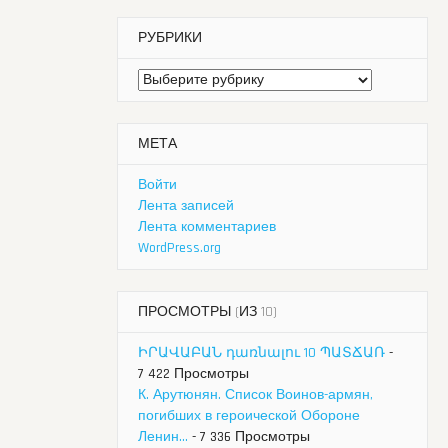
РУБРИКИ
Рубрики
МЕТА
Войти
Лента записей
Лента комментариев
WordPress.org
ПРОСМОТРЫ (ИЗ 10)
ԻՐԱՎԱԲԱՆ դառնալու 10 ՊԱՏՃԱՌ
-
7 422 Просмотры
К. Арутюнян. Список Воинов-армян,
погибших в героической Обороне
Ленин...
- 7 336 Просмотры