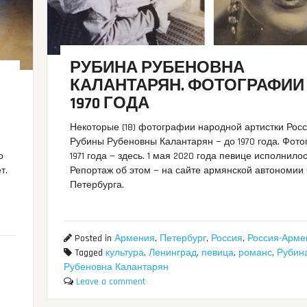
РУБИНА РУБЕНОВНА
КАЛАНТАРЯН. ФОТОГРАФИИ
1970 ГОДА
Некоторые (18) фотографии народной артистки Рос
Рубины Рубеновны Калантарян — до 1970 года. Фото
1971 года — здесь. 1 мая 2020 года певице исполнилос
о
Репортаж об этом — на сайте армянской автономии 
т.
Петербурга.
Posted in
Армения
,
Петербург
,
Россия
,
Россия-Арме
Tagged
культура
,
Ленинград
,
певица
,
романс
,
Рубин
Рубеновна Калантарян
Leave a comment