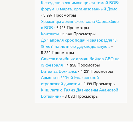
К сведению занимающихся темой ВОВ:
форум 13 марта, организованный Домо...
- 5 997 Просмотры
Уроженцы армянского села Сарнахбюр
в ВОВ
- 5 735 Просмотры
Контакты
- 5 543 Просмотры
До 1 апреля срок подачи заявок (для 13-
18 лет) на летнюю двухнедельную...
-
5 239 Просмотры
Список погибших армян бойцов СВО на
13 февраля
- 4 956 Просмотры
Битва за Волчанск
- 4 231 Просмотры
Армяне в 320-ой Енакиевской
стрелковой дивизии
- 3 199 Просмотры
К 110-летию Гаянэ Давидовны Анановой-
Ботвинник
- 3 080 Просмотры