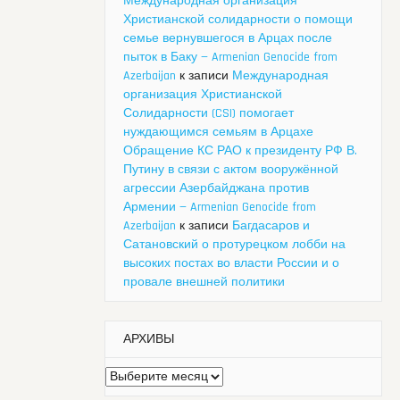
Международная организация
Христианской солидарности о помощи
семье вернувшегося в Арцах после
пыток в Баку — Armenian Genocide from
Azerbaijan
к записи
Международная
организация Христианской
Солидарности (CSI) помогает
нуждающимся семьям в Арцахе
Обращение КС РАО к президенту РФ В.
Путину в связи с актом вооружённой
агрессии Азербайджана против
Армении — Armenian Genocide from
Azerbaijan
к записи
Багдасаров и
Сатановский о протурецком лобби на
высоких постах во власти России и о
провале внешней политики
АРХИВЫ
Архивы