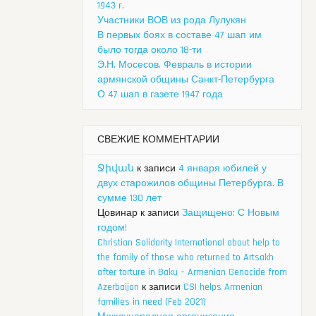
1943 г.
Участники ВОВ из рода Лулукян
В первых боях в составе 47 шап им
было тогда около 18-ти
Э.Н. Мосесов. Февраль в истории
армянской общины Санкт-Петербурга
О 47 шап в газете 1947 года
СВЕЖИЕ КОММЕНТАРИИ
Ջիվան
к записи
4 января юбилей у
двух старожилов общины Петербурга. В
сумме 130 лет
Цовинар
к записи
Защищено: С Новым
годом!
Christian Solidarity International about help to
the family of those who returned to Artsakh
after torture in Baku – Armenian Genocide from
Azerbaijan
к записи
CSI helps Armenian
families in need (Feb 2021)