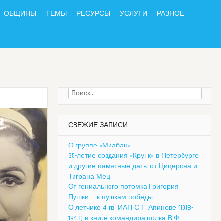
ОБЩИНЫ
ТЕМЫ
РЕСУРСЫ
УСЛУГИ
РАЗНОЕ
Найти:
СВЕЖИЕ ЗАПИСИ
О группе «Миабан»
35-летие создания «Крунк» в Петербурге
и другие памятные даты от Цицерона и
Тиграна Мец
От гениального потомка Григория
Пушки — к пушкам победы
О летчике 4 гв. ИАП С.Т. Апинове (1918-
1943) в книге командира полка В.Ф.