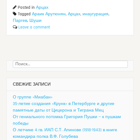
Posted in
Арцах
Tagged
Араик Арутюнян
,
Арцах
,
инаугурация
,
Паргев
,
Шуши
Leave a comment
Найти:
СВЕЖИЕ ЗАПИСИ
О группе «Миабан»
35-летие создания «Крунк» в Петербурге и другие
памятные даты от Цицерона и Тиграна Мец
От гениального потомка Григория Пушки — к пушкам
победы
О летчике 4 гв. ИАП С.Т. Апинове (1918-1943) в книге
командира полка В.Ф. Голубева