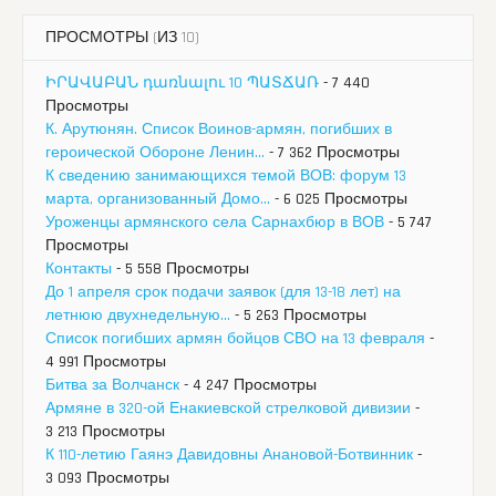
ПРОСМОТРЫ (ИЗ 10)
ԻՐԱՎԱԲԱՆ դառնալու 10 ՊԱՏՃԱՌ
- 7 440
Просмотры
К. Арутюнян. Список Воинов-армян, погибших в
героической Обороне Ленин...
- 7 362 Просмотры
К сведению занимающихся темой ВОВ: форум 13
марта, организованный Домо...
- 6 025 Просмотры
Уроженцы армянского села Сарнахбюр в ВОВ
- 5 747
Просмотры
Контакты
- 5 558 Просмотры
До 1 апреля срок подачи заявок (для 13-18 лет) на
летнюю двухнедельную...
- 5 263 Просмотры
Список погибших армян бойцов СВО на 13 февраля
-
4 991 Просмотры
Битва за Волчанск
- 4 247 Просмотры
Армяне в 320-ой Енакиевской стрелковой дивизии
-
3 213 Просмотры
К 110-летию Гаянэ Давидовны Анановой-Ботвинник
-
3 093 Просмотры