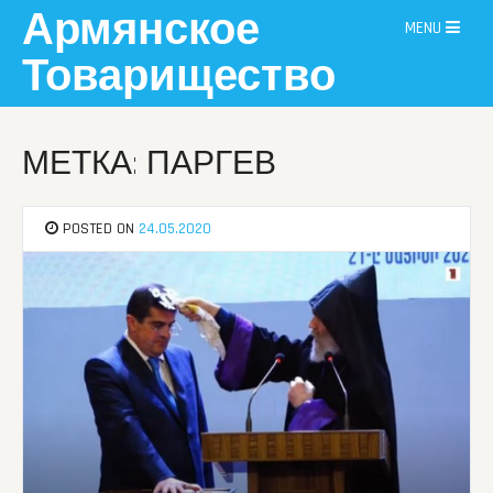
Skip
Армянское
MENU
to
content
Товарищество
МЕТКА: ПАРГЕВ
POSTED ON
24.05.2020