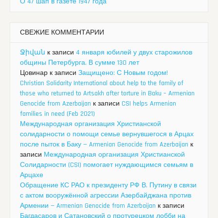
О 47 шап в газете 1947 года
СВЕЖИЕ КОММЕНТАРИИ
Ջիվան
к записи
4 января юбилей у двух старожилов
общины Петербурга. В сумме 130 лет
Цовинар
к записи
Защищено: С Новым годом!
Christian Solidarity International about help to the family of
those who returned to Artsakh after torture in Baku – Armenian
Genocide from Azerbaijan
к записи
CSI helps Armenian
families in need (Feb 2021)
Международная организация Христианской
солидарности о помощи семье вернувшегося в Арцах
после пыток в Баку — Armenian Genocide from Azerbaijan
к
записи
Международная организация Христианской
Солидарности (CSI) помогает нуждающимся семьям в
Арцахе
Обращение КС РАО к президенту РФ В. Путину в связи
с актом вооружённой агрессии Азербайджана против
Армении — Armenian Genocide from Azerbaijan
к записи
Багдасаров и Сатановский о протурецком лобби на