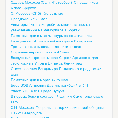
Эдуард Мосесов (Санкт-Петербург). С праздником
Флага Арцаха!
Э. Мосесов (СПб). Кто есть кто
Предложение 22 мая
Авиаторы 4-го гв. истребительного авиаполка,
увековеченные на мемориале в Борках
Памятные дни в мае 47 штурмового авиаполка
База данных 47 шап и публикации в Интернете
Третья версия плаката — летчики 47 шап
О третьей версии плаката 47 шап
Воздушный стрелок 47 шап Сергей Архипов отдал
свою жизнь в 21 год в Битве за Ленинград
Стихотворения Владимира Полянского о родном 47
шап
Памятные дни в марте 47-го шап
Боец ВОВ Андраник Давтян, погибший в 1943 г.
Участники ВОВ из рода Лулукян
В первых боях в составе 47 шап им было тогда около
18-ти
Э.Н. Мосесов. Февраль в истории армянской общины
Санкт-Петербурга