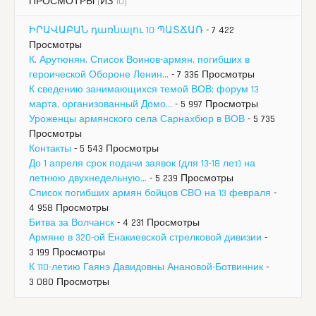
ПРОСМОТРЫ (ИЗ 10)
ԻՐԱՎԱԲԱՆ դառնալու 10 ՊԱՏՃԱՌ
- 7 422
Просмотры
К. Арутюнян. Список Воинов-армян, погибших в
героической Обороне Ленин...
- 7 336 Просмотры
К сведению занимающихся темой ВОВ: форум 13
марта, организованный Домо...
- 5 997 Просмотры
Уроженцы армянского села Сарнахбюр в ВОВ
- 5 735
Просмотры
Контакты
- 5 543 Просмотры
До 1 апреля срок подачи заявок (для 13-18 лет) на
летнюю двухнедельную...
- 5 239 Просмотры
Список погибших армян бойцов СВО на 13 февраля
-
4 958 Просмотры
Битва за Волчанск
- 4 231 Просмотры
Армяне в 320-ой Енакиевской стрелковой дивизии
-
3 199 Просмотры
К 110-летию Гаянэ Давидовны Анановой-Ботвинник
-
3 080 Просмотры