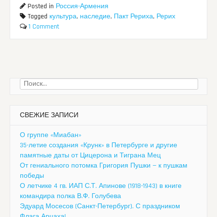
Posted in
Россия-Армения
Tagged
культура
,
наследие
,
Пакт Рериха
,
Рерих
1 Comment
Найти:
СВЕЖИЕ ЗАПИСИ
О группе «Миабан»
35-летие создания «Крунк» в Петербурге и другие
памятные даты от Цицерона и Тиграна Мец
От гениального потомка Григория Пушки — к пушкам
победы
О летчике 4 гв. ИАП С.Т. Апинове (1918-1943) в книге
командира полка В.Ф. Голубева
Эдуард Мосесов (Санкт-Петербург). С праздником
Флага Арцаха!