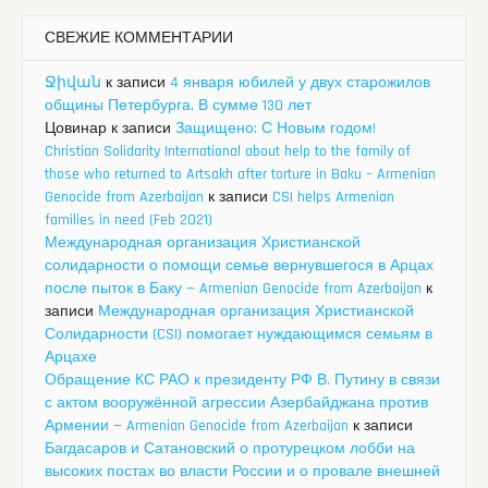
СВЕЖИЕ КОММЕНТАРИИ
Ջիվան
к записи
4 января юбилей у двух старожилов
общины Петербурга. В сумме 130 лет
Цовинар
к записи
Защищено: С Новым годом!
Christian Solidarity International about help to the family of
those who returned to Artsakh after torture in Baku – Armenian
Genocide from Azerbaijan
к записи
CSI helps Armenian
families in need (Feb 2021)
Международная организация Христианской
солидарности о помощи семье вернувшегося в Арцах
после пыток в Баку — Armenian Genocide from Azerbaijan
к
записи
Международная организация Христианской
Солидарности (CSI) помогает нуждающимся семьям в
Арцахе
Обращение КС РАО к президенту РФ В. Путину в связи
с актом вооружённой агрессии Азербайджана против
Армении — Armenian Genocide from Azerbaijan
к записи
Багдасаров и Сатановский о протурецком лобби на
высоких постах во власти России и о провале внешней