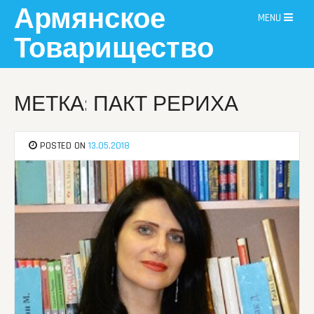
Skip
Армянское
MENU
to
content
Товарищество
МЕТКА: ПАКТ РЕРИХА
POSTED ON
13.05.2018