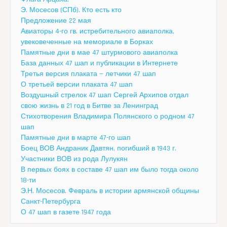
Э. Мосесов (СПб). Кто есть кто
Предложение 22 мая
Авиаторы 4-го гв. истребительного авиаполка,
увековеченные на мемориале в Борках
Памятные дни в мае 47 штурмового авиаполка
База данных 47 шап и публикации в Интернете
Третья версия плаката — летчики 47 шап
О третьей версии плаката 47 шап
Воздушный стрелок 47 шап Сергей Архипов отдал
свою жизнь в 21 год в Битве за Ленинград
Стихотворения Владимира Полянского о родном 47
шап
Памятные дни в марте 47-го шап
Боец ВОВ Андраник Давтян, погибший в 1943 г.
Участники ВОВ из рода Лулукян
В первых боях в составе 47 шап им было тогда около
18-ти
Э.Н. Мосесов. Февраль в истории армянской общины
Санкт-Петербурга
О 47 шап в газете 1947 года