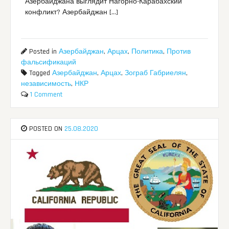
Азербайджана выглядит Нагорно-Карабахский
конфликт? Азербайджан […]
Posted in
Азербайджан
,
Арцах
,
Политика
,
Против
фальсификаций
Tagged
Азербайджан
,
Арцах
,
Зограб Габриелян
,
независимость
,
НКР
1 Comment
POSTED ON
25.08.2020