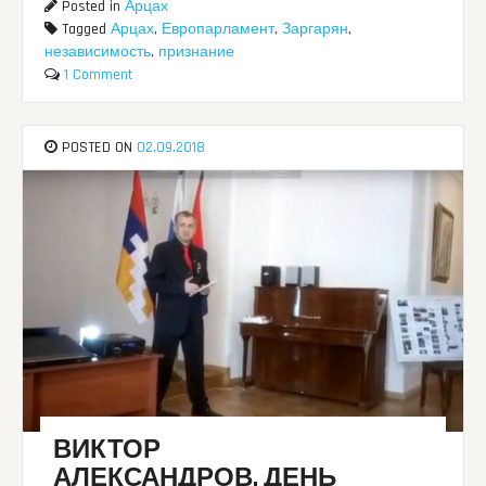
Posted in
Арцах
Tagged
Арцах
,
Европарламент
,
Заргарян
,
независимость
,
признание
1 Comment
POSTED ON
02.09.2018
ВИКТОР
АЛЕКСАНДРОВ. ДЕНЬ