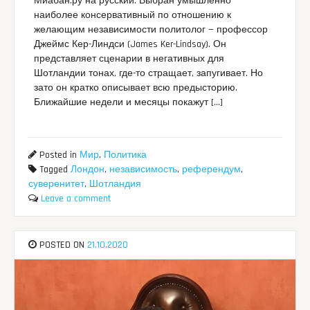
Миабан.ру на русский. Выбран умышленно
наиболее консервативный по отношению к
желающим независимости политолог — профессор
Джеймс Кер-Линдси (James Ker-Lindsay). Он
представляет сценарии в негативных для
Шотландии тонах, где-то стращает, запугивает. Но
зато он кратко описывает всю предысторию.
Ближайшие недели и месяцы покажут […]
Posted in
Мир
,
Политика
Tagged
Лондон
,
независимость
,
референдум
,
суверенитет
,
Шотландия
Leave a comment
POSTED ON
21.10.2020