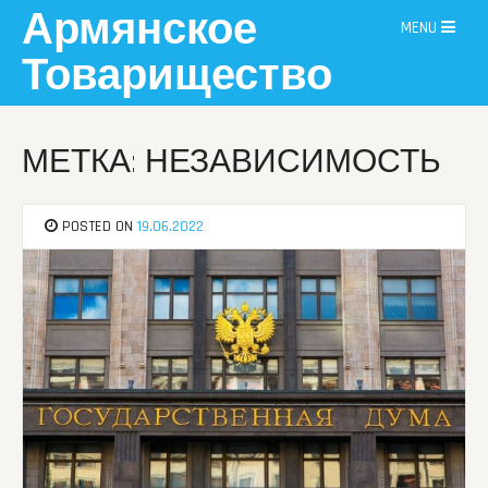
Skip
Армянское
MENU
to
content
Товарищество
МЕТКА: НЕЗАВИСИМОСТЬ
POSTED ON
19.06.2022