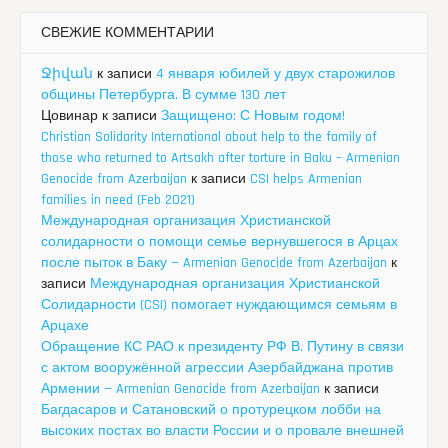
СВЕЖИЕ КОММЕНТАРИИ
Ջիվան
к записи
4 января юбилей у двух старожилов
общины Петербурга. В сумме 130 лет
Цовинар
к записи
Защищено: С Новым годом!
Christian Solidarity International about help to the family of
those who returned to Artsakh after torture in Baku – Armenian
Genocide from Azerbaijan
к записи
CSI helps Armenian
families in need (Feb 2021)
Международная организация Христианской
солидарности о помощи семье вернувшегося в Арцах
после пыток в Баку — Armenian Genocide from Azerbaijan
к
записи
Международная организация Христианской
Солидарности (CSI) помогает нуждающимся семьям в
Арцахе
Обращение КС РАО к президенту РФ В. Путину в связи
с актом вооружённой агрессии Азербайджана против
Армении — Armenian Genocide from Azerbaijan
к записи
Багдасаров и Сатановский о протурецком лобби на
высоких постах во власти России и о провале внешней