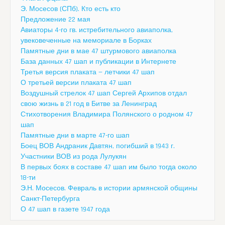
Э. Мосесов (СПб). Кто есть кто
Предложение 22 мая
Авиаторы 4-го гв. истребительного авиаполка,
увековеченные на мемориале в Борках
Памятные дни в мае 47 штурмового авиаполка
База данных 47 шап и публикации в Интернете
Третья версия плаката — летчики 47 шап
О третьей версии плаката 47 шап
Воздушный стрелок 47 шап Сергей Архипов отдал
свою жизнь в 21 год в Битве за Ленинград
Стихотворения Владимира Полянского о родном 47
шап
Памятные дни в марте 47-го шап
Боец ВОВ Андраник Давтян, погибший в 1943 г.
Участники ВОВ из рода Лулукян
В первых боях в составе 47 шап им было тогда около
18-ти
Э.Н. Мосесов. Февраль в истории армянской общины
Санкт-Петербурга
О 47 шап в газете 1947 года