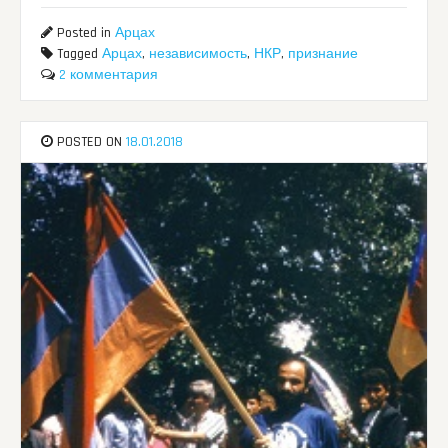
Posted in
Арцах
Tagged
Арцах
,
независимость
,
НКР
,
признание
2 комментария
POSTED ON
18.01.2018