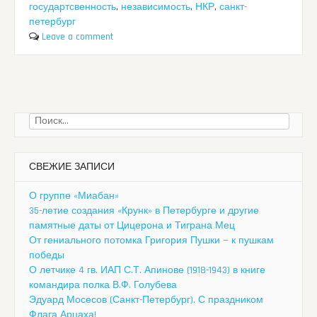
государтсвенность
,
независимость
,
НКР
,
санкт-
петербург
Leave a comment
Найти:
СВЕЖИЕ ЗАПИСИ
О группе «Миабан»
35-летие создания «Крунк» в Петербурге и другие
памятные даты от Цицерона и Тиграна Мец
От гениального потомка Григория Пушки — к пушкам
победы
О летчике 4 гв. ИАП С.Т. Апинове (1918-1943) в книге
командира полка В.Ф. Голубева
Эдуард Мосесов (Санкт-Петербург). С праздником
Флага Арцаха!