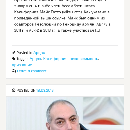
Проект Резолюции AJR 132 тогда, с начала года 7
января 2014 г. внёс член Ассамблеи штата
Калифорния Майк Гатто (Mike Gatto). Как указано в
приведённой выше ссылке, Майк был одним из
соавторов Резолюций по Геноциду армян (AB-173 в
2011 г. и AJR-2 в 2013 г.), а также участвовал […]
Posted in
Арцах
Tagged
Арцах
,
Калифорния
,
независимость
,
признание
Leave a comment
POSTED ON
18.03.2019