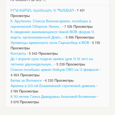
ПРОСМОТРЫ (ИЗ 10)
ԻՐԱՎԱԲԱՆ դառնալու 10 ՊԱՏՃԱՌ
- 7 421
Просмотры
К. Арутюнян. Список Воинов-армян, погибших в
героической Обороне Ленин...
- 7 336 Просмотры
К сведению занимающихся темой ВОВ: форум 13
марта, организованный Домо...
- 5 996 Просмотры
Уроженцы армянского села Сарнахбюр в ВОВ
- 5 735
Просмотры
Контакты
- 5 542 Просмотры
До 1 апреля срок подачи заявок (для 13-18 лет) на
летнюю двухнедельную...
- 5 239 Просмотры
Список погибших армян бойцов СВО на 13 февраля
-
4 954 Просмотры
Битва за Волчанск
- 4 230 Просмотры
Армяне в 320-ой Енакиевской стрелковой дивизии
-
3 199 Просмотры
К 110-летию Гаянэ Давидовны Анановой-Ботвинник
-
3 079 Просмотры