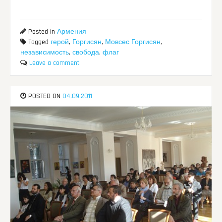
Posted in
Армения
Tagged
герой
,
Горгисян
,
Мовсес Горгисян
,
независимость
,
свобода
,
флаг
Leave a comment
POSTED ON
04.09.2011