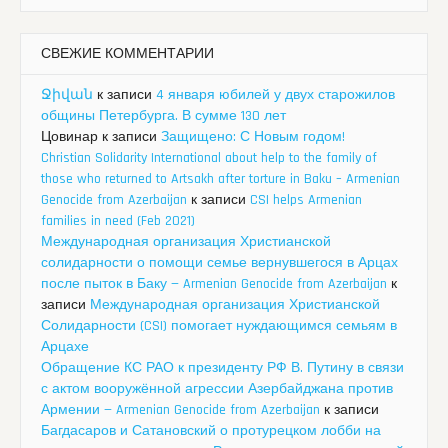
СВЕЖИЕ КОММЕНТАРИИ
Ջիվան
к записи
4 января юбилей у двух старожилов
общины Петербурга. В сумме 130 лет
Цовинар
к записи
Защищено: С Новым годом!
Christian Solidarity International about help to the family of
those who returned to Artsakh after torture in Baku – Armenian
Genocide from Azerbaijan
к записи
CSI helps Armenian
families in need (Feb 2021)
Международная организация Христианской
солидарности о помощи семье вернувшегося в Арцах
после пыток в Баку — Armenian Genocide from Azerbaijan
к
записи
Международная организация Христианской
Солидарности (CSI) помогает нуждающимся семьям в
Арцахе
Обращение КС РАО к президенту РФ В. Путину в связи
с актом вооружённой агрессии Азербайджана против
Армении — Armenian Genocide from Azerbaijan
к записи
Багдасаров и Сатановский о протурецком лобби на