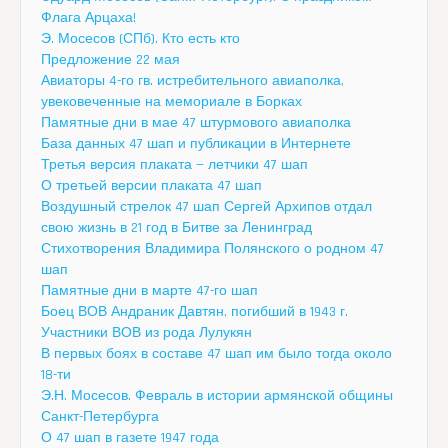
Флага Арцаха!
Э. Мосесов (СПб). Кто есть кто
Предложение 22 мая
Авиаторы 4-го гв. истребительного авиаполка,
увековеченные на мемориале в Борках
Памятные дни в мае 47 штурмового авиаполка
База данных 47 шап и публикации в Интернете
Третья версия плаката — летчики 47 шап
О третьей версии плаката 47 шап
Воздушный стрелок 47 шап Сергей Архипов отдал
свою жизнь в 21 год в Битве за Ленинград
Стихотворения Владимира Полянского о родном 47
шап
Памятные дни в марте 47-го шап
Боец ВОВ Андраник Давтян, погибший в 1943 г.
Участники ВОВ из рода Лулукян
В первых боях в составе 47 шап им было тогда около
18-ти
Э.Н. Мосесов. Февраль в истории армянской общины
Санкт-Петербурга
О 47 шап в газете 1947 года