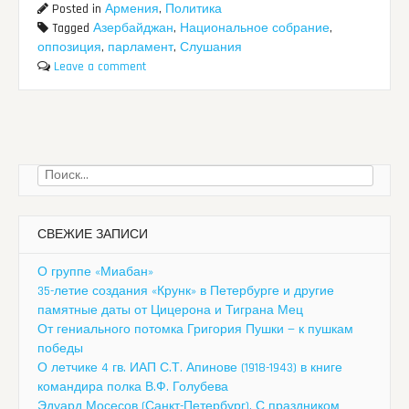
Posted in
Армения
,
Политика
Tagged
Азербайджан
,
Национальное собрание
,
оппозиция
,
парламент
,
Слушания
Leave a comment
Найти:
СВЕЖИЕ ЗАПИСИ
О группе «Миабан»
35-летие создания «Крунк» в Петербурге и другие
памятные даты от Цицерона и Тиграна Мец
От гениального потомка Григория Пушки — к пушкам
победы
О летчике 4 гв. ИАП С.Т. Апинове (1918-1943) в книге
командира полка В.Ф. Голубева
Эдуард Мосесов (Санкт-Петербург). С праздником