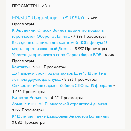
ПРОСМОТРЫ (ИЗ 10)
ԻՐԱՎԱԲԱՆ դառնալու 10 ՊԱՏՃԱՌ
- 7 422
Просмотры
К. Арутюнян. Список Воинов-армян, погибших в
героической Обороне Ленин...
- 7 336 Просмотры
К сведению занимающихся темой ВОВ: форум 13
марта, организованный Домо...
- 5 997 Просмотры
Уроженцы армянского села Сарнахбюр в ВОВ
- 5 735
Просмотры
Контакты
- 5 543 Просмотры
До 1 апреля срок подачи заявок (для 13-18 лет) на
летнюю двухнедельную...
- 5 239 Просмотры
Список погибших армян бойцов СВО на 13 февраля
-
4 956 Просмотры
Битва за Волчанск
- 4 231 Просмотры
Армяне в 320-ой Енакиевской стрелковой дивизии
-
3 199 Просмотры
К 110-летию Гаянэ Давидовны Анановой-Ботвинник
-
3 080 Просмотры