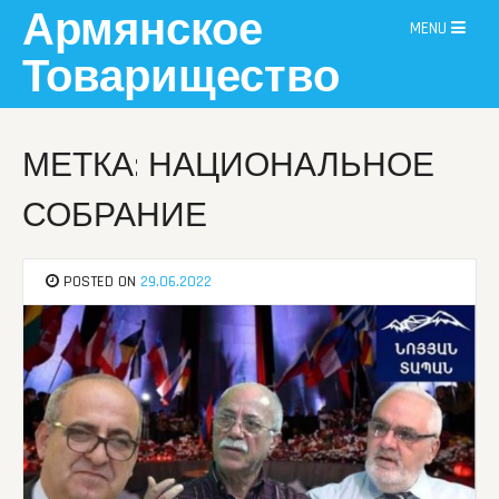
Skip
Армянское
MENU
to
content
Товарищество
МЕТКА: НАЦИОНАЛЬНОЕ
СОБРАНИЕ
POSTED ON
29.06.2022