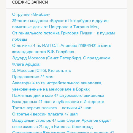
СВЕЖИЕ ЗАПИСИ
О группе «Миабан»
35-летие создания «Крунк» в Петербурге и другие
памятные даты от Цицерона и Тиграна Мец
От гениального потомка Григория Пушки — к пушкам
победы
О летчике 4 гв. ИАП С.Т. Апинове (1918-1943) в книге
командира полка В.Ф. Голубева
Эдуард Мосесов (Санкт-Петербург). С праздником
Флага Арцаха!
Э. Мосесов (СПб). Кто есть кто
Предложение 22 мая
Авиаторы 4-го гв. истребительного авиаполка,
увековеченные на мемориале в Борках
Памятные дни в мае 47 штурмового авиаполка
База данных 47 шап и публикации в Интернете
Третья версия плаката — летчики 47 шап
О третьей версии плаката 47 шап
Воздушный стрелок 47 шап Сергей Архипов отдал
свою жизнь в 21 год в Битве за Ленинград
Стихотворения Владимира Полянского о родном 47