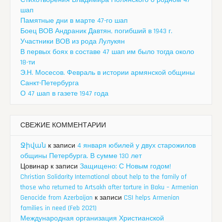
шап
Памятные дни в марте 47-го шап
Боец ВОВ Андраник Давтян, погибший в 1943 г.
Участники ВОВ из рода Лулукян
В первых боях в составе 47 шап им было тогда около
18-ти
Э.Н. Мосесов. Февраль в истории армянской общины
Санкт-Петербурга
О 47 шап в газете 1947 года
СВЕЖИЕ КОММЕНТАРИИ
Ջիվան
к записи
4 января юбилей у двух старожилов
общины Петербурга. В сумме 130 лет
Цовинар
к записи
Защищено: С Новым годом!
Christian Solidarity International about help to the family of
those who returned to Artsakh after torture in Baku – Armenian
Genocide from Azerbaijan
к записи
CSI helps Armenian
families in need (Feb 2021)
Международная организация Христианской