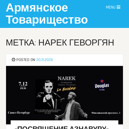
Skip
Армянское
MENU
to
content
Товарищество
МЕТКА: НАРЕК ГЕВОРГЯН
POSTED ON
20.11.2025