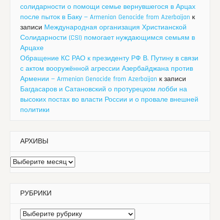
солидарности о помощи семье вернувшегося в Арцах
после пыток в Баку — Armenian Genocide from Azerbaijan
к
записи
Международная организация Христианской
Солидарности (CSI) помогает нуждающимся семьям в
Арцахе
Обращение КС РАО к президенту РФ В. Путину в связи
с актом вооружённой агрессии Азербайджана против
Армении — Armenian Genocide from Azerbaijan
к записи
Багдасаров и Сатановский о протурецком лобби на
высоких постах во власти России и о провале внешней
политики
АРХИВЫ
Архивы
РУБРИКИ
Рубрики