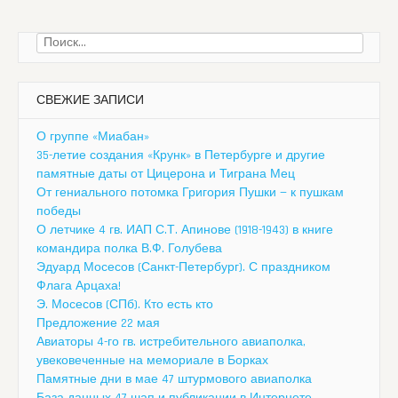
Найти:
СВЕЖИЕ ЗАПИСИ
О группе «Миабан»
35-летие создания «Крунк» в Петербурге и другие
памятные даты от Цицерона и Тиграна Мец
От гениального потомка Григория Пушки — к пушкам
победы
О летчике 4 гв. ИАП С.Т. Апинове (1918-1943) в книге
командира полка В.Ф. Голубева
Эдуард Мосесов (Санкт-Петербург). С праздником
Флага Арцаха!
Э. Мосесов (СПб). Кто есть кто
Предложение 22 мая
Авиаторы 4-го гв. истребительного авиаполка,
увековеченные на мемориале в Борках
Памятные дни в мае 47 штурмового авиаполка