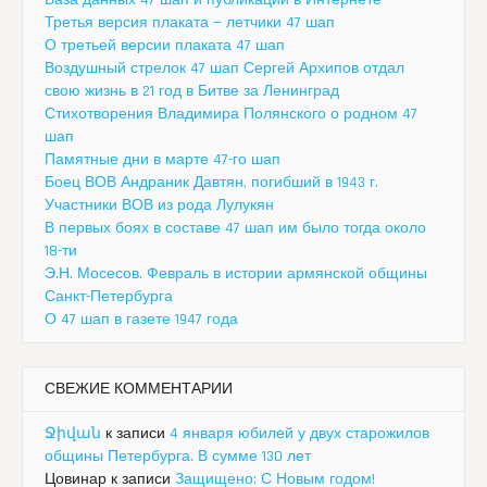
База данных 47 шап и публикации в Интернете
Третья версия плаката — летчики 47 шап
О третьей версии плаката 47 шап
Воздушный стрелок 47 шап Сергей Архипов отдал
свою жизнь в 21 год в Битве за Ленинград
Стихотворения Владимира Полянского о родном 47
шап
Памятные дни в марте 47-го шап
Боец ВОВ Андраник Давтян, погибший в 1943 г.
Участники ВОВ из рода Лулукян
В первых боях в составе 47 шап им было тогда около
18-ти
Э.Н. Мосесов. Февраль в истории армянской общины
Санкт-Петербурга
О 47 шап в газете 1947 года
СВЕЖИЕ КОММЕНТАРИИ
Ջիվան
к записи
4 января юбилей у двух старожилов
общины Петербурга. В сумме 130 лет
Цовинар
к записи
Защищено: С Новым годом!