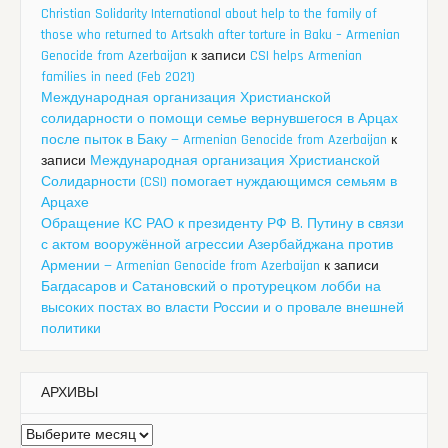
Christian Solidarity International about help to the family of
those who returned to Artsakh after torture in Baku – Armenian
Genocide from Azerbaijan
к записи
CSI helps Armenian
families in need (Feb 2021)
Международная организация Христианской
солидарности о помощи семье вернувшегося в Арцах
после пыток в Баку — Armenian Genocide from Azerbaijan
к
записи
Международная организация Христианской
Солидарности (CSI) помогает нуждающимся семьям в
Арцахе
Обращение КС РАО к президенту РФ В. Путину в связи
с актом вооружённой агрессии Азербайджана против
Армении — Armenian Genocide from Azerbaijan
к записи
Багдасаров и Сатановский о протурецком лобби на
высоких постах во власти России и о провале внешней
политики
АРХИВЫ
Архивы