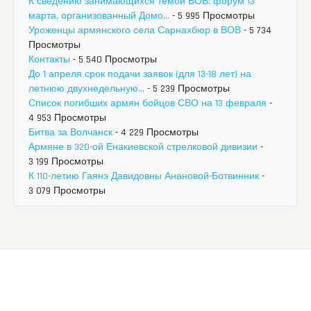
К сведению занимающихся темой ВОВ: форум 13
марта, организованный Домо...
- 5 995 Просмотры
Уроженцы армянского села Сарнахбюр в ВОВ
- 5 734
Просмотры
Контакты
- 5 540 Просмотры
До 1 апреля срок подачи заявок (для 13-18 лет) на
летнюю двухнедельную...
- 5 239 Просмотры
Список погибших армян бойцов СВО на 13 февраля
-
4 953 Просмотры
Битва за Волчанск
- 4 229 Просмотры
Армяне в 320-ой Енакиевской стрелковой дивизии
-
3 199 Просмотры
К 110-летию Гаянэ Давидовны Анановой-Ботвинник
-
3 079 Просмотры