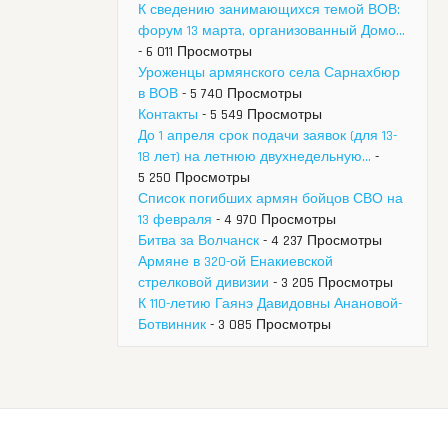
К сведению занимающихся темой ВОВ:
форум 13 марта, организованный Домо...
- 6 011 Просмотры
Уроженцы армянского села Сарнахбюр
в ВОВ
- 5 740 Просмотры
Контакты
- 5 549 Просмотры
До 1 апреля срок подачи заявок (для 13-
18 лет) на летнюю двухнедельную...
-
5 250 Просмотры
Список погибших армян бойцов СВО на
13 февраля
- 4 970 Просмотры
Битва за Волчанск
- 4 237 Просмотры
Армяне в 320-ой Енакиевской
стрелковой дивизии
- 3 205 Просмотры
К 110-летию Гаянэ Давидовны Анановой-
Ботвинник
- 3 085 Просмотры