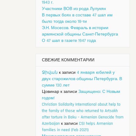
1943 г.
Участники ВОВ из рода Лулукян
В первых боях в составе 47 шап им
было тогда около 18-ти
Э.Н. Мосесов. Февраль в истории
армянской общины Санкт-Петербурга
О 47 шап в газете 1947 года
СВЕЖИЕ КОММЕНТАРИИ
Ջիվան
к записи
4 января юбилей у
двух старожилов общины Петербурга. В
сумме 130 лет
Цовинар
к записи
Защищено: С Новым
годом!
Christian Solidarity International about help to
the family of those who returned to Artsakh
after torture in Baku – Armenian Genocide from
Azerbaijan
к записи
CSI helps Armenian
families in need (Feb 2021)