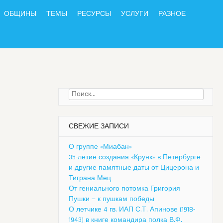
ОБЩИНЫ
ТЕМЫ
РЕСУРСЫ
УСЛУГИ
РАЗНОЕ
Найти:
СВЕЖИЕ ЗАПИСИ
О группе «Миабан»
35-летие создания «Крунк» в Петербурге
и другие памятные даты от Цицерона и
Тиграна Мец
От гениального потомка Григория
Пушки — к пушкам победы
О летчике 4 гв. ИАП С.Т. Апинове (1918-
1943) в книге командира полка В.Ф.