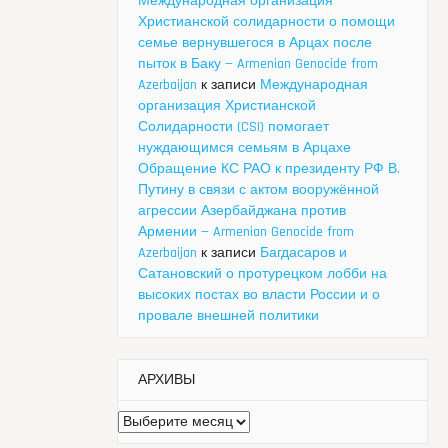
Международная организация
Христианской солидарности о помощи
семье вернувшегося в Арцах после
пыток в Баку — Armenian Genocide from
Azerbaijan
к записи
Международная
организация Христианской
Солидарности (CSI) помогает
нуждающимся семьям в Арцахе
Обращение КС РАО к президенту РФ В.
Путину в связи с актом вооружённой
агрессии Азербайджана против
Армении — Armenian Genocide from
Azerbaijan
к записи
Багдасаров и
Сатановский о протурецком лобби на
высоких постах во власти России и о
провале внешней политики
АРХИВЫ
Архивы