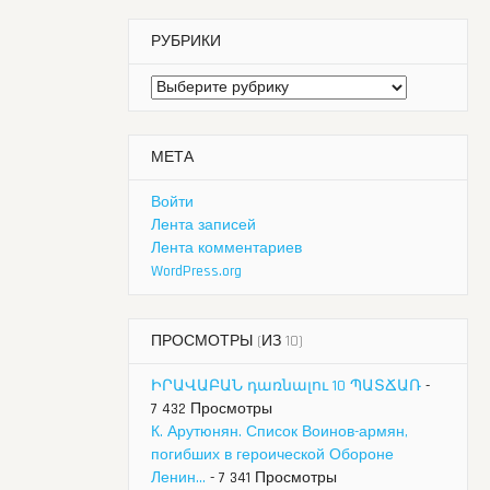
РУБРИКИ
Рубрики
МЕТА
Войти
Лента записей
Лента комментариев
WordPress.org
ПРОСМОТРЫ (ИЗ 10)
ԻՐԱՎԱԲԱՆ դառնալու 10 ՊԱՏՃԱՌ
-
7 432 Просмотры
К. Арутюнян. Список Воинов-армян,
погибших в героической Обороне
Ленин...
- 7 341 Просмотры