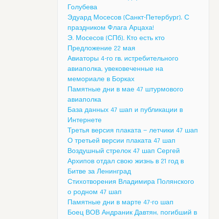
Голубева
Эдуард Мосесов (Санкт-Петербург). С
праздником Флага Арцаха!
Э. Мосесов (СПб). Кто есть кто
Предложение 22 мая
Авиаторы 4-го гв. истребительного
авиаполка, увековеченные на
мемориале в Борках
Памятные дни в мае 47 штурмового
авиаполка
База данных 47 шап и публикации в
Интернете
Третья версия плаката — летчики 47 шап
О третьей версии плаката 47 шап
Воздушный стрелок 47 шап Сергей
Архипов отдал свою жизнь в 21 год в
Битве за Ленинград
Стихотворения Владимира Полянского
о родном 47 шап
Памятные дни в марте 47-го шап
Боец ВОВ Андраник Давтян, погибший в