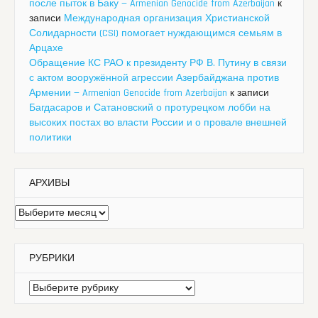
после пыток в Баку — Armenian Genocide from Azerbaijan
к
записи
Международная организация Христианской
Солидарности (CSI) помогает нуждающимся семьям в
Арцахе
Обращение КС РАО к президенту РФ В. Путину в связи
с актом вооружённой агрессии Азербайджана против
Армении — Armenian Genocide from Azerbaijan
к записи
Багдасаров и Сатановский о протурецком лобби на
высоких постах во власти России и о провале внешней
политики
АРХИВЫ
Архивы
РУБРИКИ
Рубрики