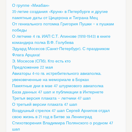
О группе «Миабан»
35-летие создания «Крунк» в Петербурге и другие
памятные даты от Цицерона и Тиграна Мец
От гениального потомка Григория Пушки — к пушкам
победы
О летчике 4 гв. ИАП С.Т. Апинове (1918-1943) в книге
командира полка В.Ф. Голубева
Эдуард Мосесов (Санкт-Петербург). С праздником
Флага Арцаха!
Э. Мосесов (СПб). Кто есть кто
Предложение 22 мая
Авиаторы 4-го гв. истребительного авиаполка,
увековеченные на мемориале в Борках
Памятные дни в мае 47 штурмового авиаполка
База данных 47 шап и публикации в Интернете
Третья версия плаката — летчики 47 шап
О третьей версии плаката 47 шап
Воздушный стрелок 47 шап Сергей Архипов отдал
свою жизнь в 21 год в Битве за Ленинград
Стихотворения Владимира Полянского о родном 47
шап