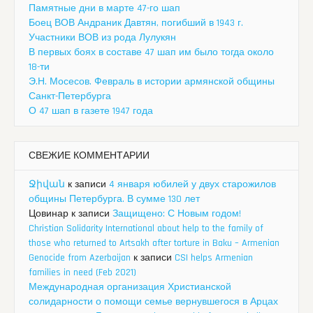
Памятные дни в марте 47-го шап
Боец ВОВ Андраник Давтян, погибший в 1943 г.
Участники ВОВ из рода Лулукян
В первых боях в составе 47 шап им было тогда около
18-ти
Э.Н. Мосесов. Февраль в истории армянской общины
Санкт-Петербурга
О 47 шап в газете 1947 года
СВЕЖИЕ КОММЕНТАРИИ
Ջիվան
к записи
4 января юбилей у двух старожилов
общины Петербурга. В сумме 130 лет
Цовинар
к записи
Защищено: С Новым годом!
Christian Solidarity International about help to the family of
those who returned to Artsakh after torture in Baku – Armenian
Genocide from Azerbaijan
к записи
CSI helps Armenian
families in need (Feb 2021)
Международная организация Христианской
солидарности о помощи семье вернувшегося в Арцах