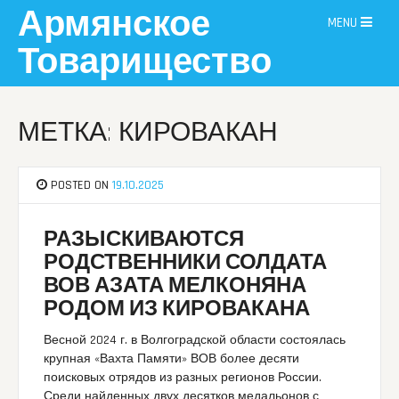
Skip
Армянское
MENU
to
content
Товарищество
МЕТКА: КИРОВАКАН
POSTED ON
19.10.2025
РАЗЫСКИВАЮТСЯ
РОДСТВЕННИКИ СОЛДАТА
ВОВ АЗАТА МЕЛКОНЯНА
РОДОМ ИЗ КИРОВАКАНА
Весной 2024 г. в Волгоградской области состоялась
крупная «Вахта Памяти» ВОВ более десяти
поисковых отрядов из разных регионов России.
Среди найденных двух десятков медальонов с