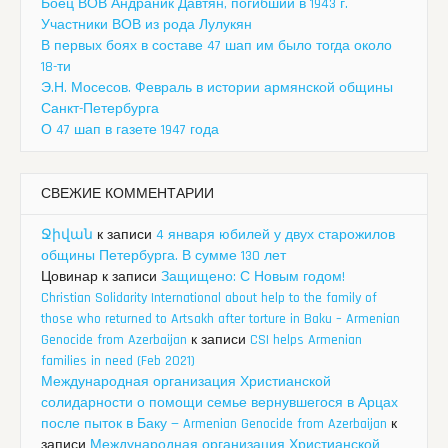
Боец ВОВ Андраник Давтян, погибший в 1943 г.
Участники ВОВ из рода Лулукян
В первых боях в составе 47 шап им было тогда около
18-ти
Э.Н. Мосесов. Февраль в истории армянской общины
Санкт-Петербурга
О 47 шап в газете 1947 года
СВЕЖИЕ КОММЕНТАРИИ
Ջիվան
к записи
4 января юбилей у двух старожилов
общины Петербурга. В сумме 130 лет
Цовинар
к записи
Защищено: С Новым годом!
Christian Solidarity International about help to the family of
those who returned to Artsakh after torture in Baku – Armenian
Genocide from Azerbaijan
к записи
CSI helps Armenian
families in need (Feb 2021)
Международная организация Христианской
солидарности о помощи семье вернувшегося в Арцах
после пыток в Баку — Armenian Genocide from Azerbaijan
к
записи
Международная организация Христианской