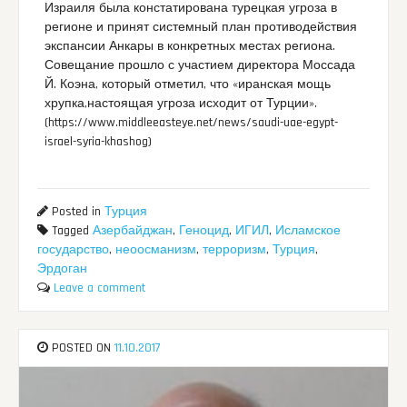
Израиля была констатирована турецкая угроза в
регионе и принят системный план противодействия
экспансии Анкары в конкретных местах региона.
Совещание прошло с участием директора Моссада
Й. Коэна, который отметил, что «иранская мощь
хрупка,настоящая угроза исходит от Турции».
(https://www.middleeasteye.net/news/saudi-uae-egypt-
israel-syria-khashog)
Posted in
Турция
Tagged
Азербайджан
,
Геноцид
,
ИГИЛ
,
Исламское
государство
,
неоосманизм
,
терроризм
,
Турция
,
Эрдоган
Leave a comment
POSTED ON
11.10.2017