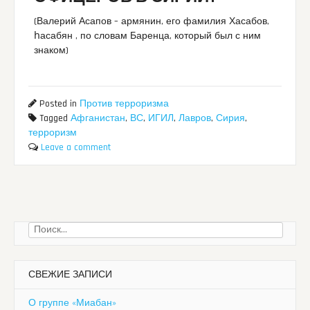
(Валерий Асапов – армянин, его фамилия Хасабов,
հасабян , по словам Баренца, который был с ним
знаком)
Posted in
Против терроризма
Tagged
Афганистан
,
ВС
,
ИГИЛ
,
Лавров
,
Сирия
,
терроризм
Leave a comment
Найти:
СВЕЖИЕ ЗАПИСИ
О группе «Миабан»