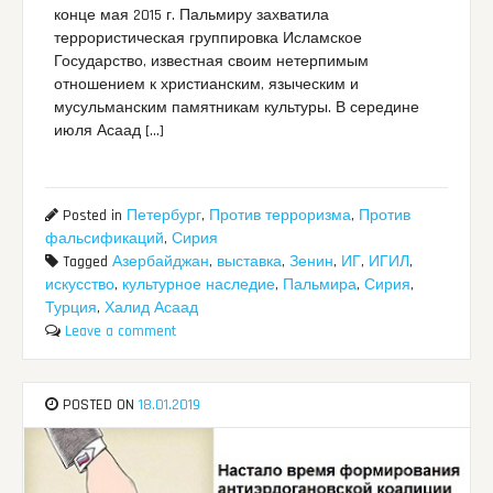
конце мая 2015 г. Пальмиру захватила
террористическая группировка Исламское
Государство, известная своим нетерпимым
отношением к христианским, языческим и
мусульманским памятникам культуры. В середине
июля Асаад […]
Posted in
Петербург
,
Против терроризма
,
Против
фальсификаций
,
Сирия
Tagged
Азербайджан
,
выставка
,
Зенин
,
ИГ
,
ИГИЛ
,
искусство
,
культурное наследие
,
Пальмира
,
Сирия
,
Турция
,
Халид Асаад
Leave a comment
POSTED ON
18.01.2019