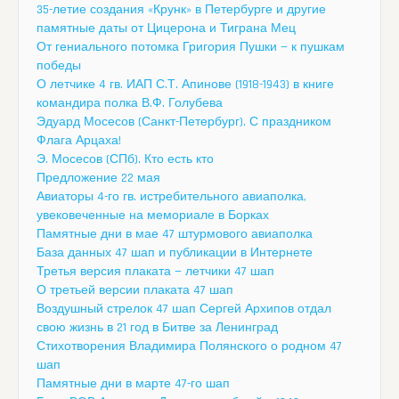
35-летие создания «Крунк» в Петербурге и другие
памятные даты от Цицерона и Тиграна Мец
От гениального потомка Григория Пушки — к пушкам
победы
О летчике 4 гв. ИАП С.Т. Апинове (1918-1943) в книге
командира полка В.Ф. Голубева
Эдуард Мосесов (Санкт-Петербург). С праздником
Флага Арцаха!
Э. Мосесов (СПб). Кто есть кто
Предложение 22 мая
Авиаторы 4-го гв. истребительного авиаполка,
увековеченные на мемориале в Борках
Памятные дни в мае 47 штурмового авиаполка
База данных 47 шап и публикации в Интернете
Третья версия плаката — летчики 47 шап
О третьей версии плаката 47 шап
Воздушный стрелок 47 шап Сергей Архипов отдал
свою жизнь в 21 год в Битве за Ленинград
Стихотворения Владимира Полянского о родном 47
шап
Памятные дни в марте 47-го шап