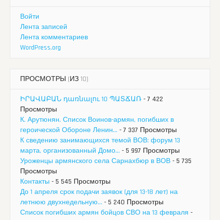
Войти
Лента записей
Лента комментариев
WordPress.org
ПРОСМОТРЫ (ИЗ 10)
ԻՐԱՎԱԲԱՆ դառնալու 10 ՊԱՏՃԱՌ
- 7 422
Просмотры
К. Арутюнян. Список Воинов-армян, погибших в
героической Обороне Ленин...
- 7 337 Просмотры
К сведению занимающихся темой ВОВ: форум 13
марта, организованный Домо...
- 5 997 Просмотры
Уроженцы армянского села Сарнахбюр в ВОВ
- 5 735
Просмотры
Контакты
- 5 545 Просмотры
До 1 апреля срок подачи заявок (для 13-18 лет) на
летнюю двухнедельную...
- 5 240 Просмотры
Список погибших армян бойцов СВО на 13 февраля
-