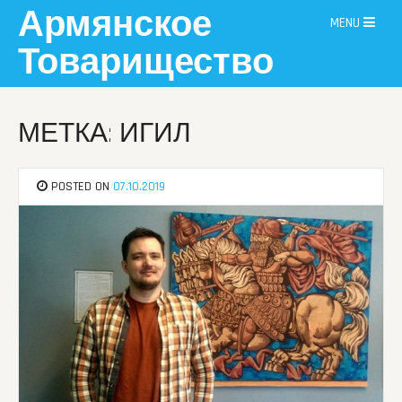
Skip
Армянское
MENU
to
content
Товарищество
МЕТКА: ИГИЛ
POSTED ON
07.10.2019