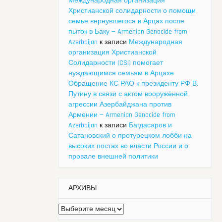
Международная организация
Христианской солидарности о помощи
семье вернувшегося в Арцах после
пыток в Баку — Armenian Genocide from
Azerbaijan
к записи
Международная
организация Христианской
Солидарности (CSI) помогает
нуждающимся семьям в Арцахе
Обращение КС РАО к президенту РФ В.
Путину в связи с актом вооружённой
агрессии Азербайджана против
Армении — Armenian Genocide from
Azerbaijan
к записи
Багдасаров и
Сатановский о протурецком лобби на
высоких постах во власти России и о
провале внешней политики
АРХИВЫ
Архивы