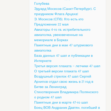
Голубева
Эдуард Мосесов (Санкт-Петербург). С
праздником Флага Арцаха!
Э. Мосесов (СПб). Кто есть кто
Предложение 22 мая
Авиаторы 4-го гв. истребительного
авиаполка, увековеченные на
мемориале в Борках
Памятные дни в мае 47 штурмового
авиаполка
База данных 47 шап и публикации в
Интернете
Третья версия плаката — летчики 47 шап
О третьей версии плаката 47 шап
Воздушный стрелок 47 шап Сергей
Архипов отдал свою жизнь в 21 год в
Битве за Ленинград
Стихотворения Владимира Полянского
о родном 47 шап
Памятные дни в марте 47-го шап
Боец ВОВ Андраник Давтян, погибший в