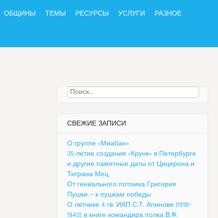
ОБЩИНЫ
ТЕМЫ
РЕСУРСЫ
УСЛУГИ
РАЗНОЕ
Найти:
СВЕЖИЕ ЗАПИСИ
О группе «Миабан»
35-летие создания «Крунк» в Петербурге
и другие памятные даты от Цицерона и
Тиграна Мец
От гениального потомка Григория
Пушки — к пушкам победы
О летчике 4 гв. ИАП С.Т. Апинове (1918-
1943) в книге командира полка В.Ф.