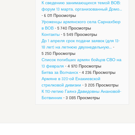
К сведению занимающихся темой ВОВ:
форум 13 марта, организованный Домо...
- 6 011 Просмотры
Уроженцы армянского села Сарнахбюр
в ВОВ
- 5 740 Просмотры
Контакты
- 5 549 Просмотры
До 1 апреля срок подачи заявок (для 13-
18 лет) на летнюю двухнедельную...
-
5 250 Просмотры
Список погибших армян бойцов СВО на
13 февраля
- 4 970 Просмотры
Битва за Волчанск
- 4 236 Просмотры
Армяне в 320-ой Енакиевской
стрелковой дивизии
- 3 205 Просмотры
К 110-летию Гаянэ Давидовны Анановой-
Ботвинник
- 3 085 Просмотры