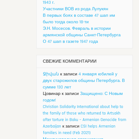
1943 г.
Участники ВОВ из рода Лулукян
В первых боях в составе 47 шап им
было тогда около 18-ти
Э.Н. Мосесов. Февраль в истории
армянской общины Санкт-Петербурга
О 47 шап в газете 1947 года
СВЕЖИЕ КОММЕНТАРИИ
Ջիվան
к записи
4 января юбилей у
двух старожилов общины Петербурга. В
сумме 130 лет
Цовинар
к записи
Защищено: С Новым
годом!
Christian Solidarity International about help to
the family of those who returned to Artsakh
after torture in Baku – Armenian Genocide from
Azerbaijan
к записи
CSI helps Armenian
families in need (Feb 2021)