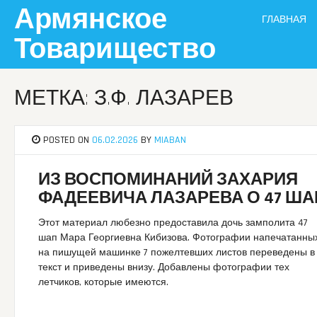
Skip
Армянское
ГЛАВНАЯ
to
content
Товарищество
МЕТКА: З.Ф. ЛАЗАРЕВ
POSTED ON
06.02.2026
BY
MIABAN
ИЗ ВОСПОМИНАНИЙ ЗАХАРИЯ
ФАДЕЕВИЧА ЛАЗАРЕВА О 47 ША
Этот материал любезно предоставила дочь замполита 47
шап Мара Георгиевна Кибизова. Фотографии напечатанны
на пишущей машинке 7 пожелтевших листов переведены в
текст и приведены внизу. Добавлены фотографии тех
летчиков, которые имеются.