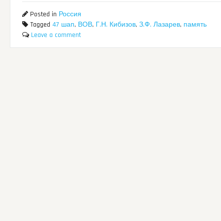
Posted in
Россия
Tagged
47 шап
,
ВОВ
,
Г.Н. Кибизов
,
З.Ф. Лазарев
,
память
Leave a comment