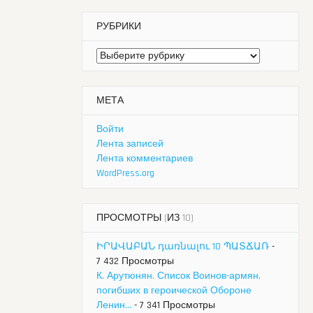
РУБРИКИ
Рубрики
МЕТА
Войти
Лента записей
Лента комментариев
WordPress.org
ПРОСМОТРЫ (ИЗ 10)
ԻՐԱՎԱԲԱՆ դառնալու 10 ՊԱՏՃԱՌ
-
7 432 Просмотры
К. Арутюнян. Список Воинов-армян,
погибших в героической Обороне
Ленин...
- 7 341 Просмотры