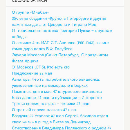
СВЕЖИЕ ЗАПИСИ
О группе «Миабан»
35-летие создания «Крунк» в Петербурге и другие
памятные даты от Цицерона и Тиграна Мец
От гениального потомка Григория Пушки — к пушкам
победы
О летчике 4 гв. ИАП С.Т. Апинове (1918-1943) в книге
командира полка В.Ф. Голубева
Эдуард Мосесов (Санкт-Петербург). С праздником
Флага Арцаха!
Э. Мосесов (СПб). Кто есть кто
Предложение 22 мая
Авиаторы 4-го гв. истребительного авиаполка,
увековеченные на мемориале в Борках
Памятные дни в мае 47 штурмового авиаполка
База данных 47 шап и публикации в Интернете
Третья версия плаката — летчики 47 шап
О третьей версии плаката 47 шап
Воздушный стрелок 47 шап Сергей Архипов отдал
свою жизнь в 21 год в Битве за Ленинград
Стихотворения Владимира Полянского о родном 47