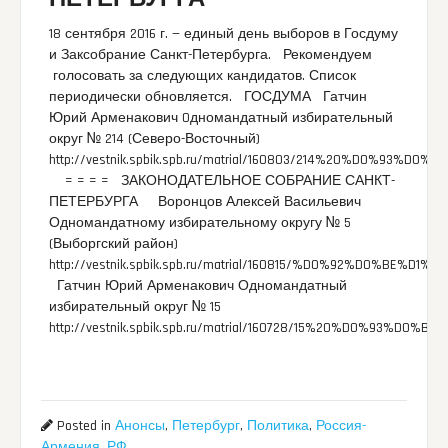
18 сентября 2016 г. — единый день выборов в Госдуму
и Заксобрание Санкт-Петербурга. Рекомендуем
голосовать за следующих кандидатов. Список
периодически обновляется. ГОСДУМА Гатчин
Юрий Арменакович 0дномандатный избирательный
округ № 214 (Северо-Восточный)
http://vestnik.spbik.spb.ru/matrial/160803/214%20%D0%93%
= = = = ЗАКОНОДАТЕЛЬНОЕ СОБРАНИЕ САНКТ-
ПЕТЕРБУРГА Воронцов Алексей Васильевич
Одномандатному избирательному округу № 5
(Выборгский район)
http://vestnik.spbik.spb.ru/matrial/160815/%D0%92%D0%BE
Гатчин Юрий Арменакович Одномандатный
избирательный округ № 15
http://vestnik.spbik.spb.ru/matrial/160728/15%20%D0%93%D0
Posted in
Анонсы
,
Петербург
,
Политика
,
Россия-
Армения
,
РФ