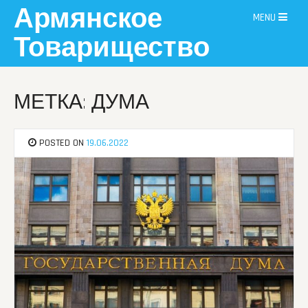
Skip
Армянское
MENU
to
content
Товарищество
МЕТКА: ДУМА
POSTED ON
19.06.2022