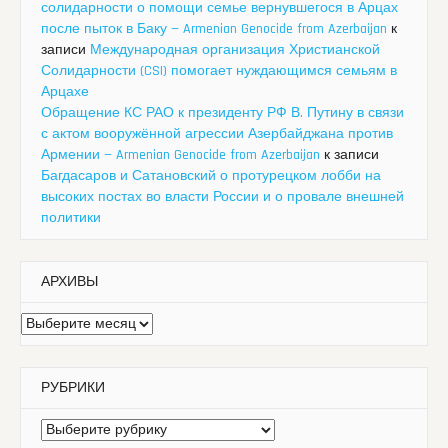
солидарности о помощи семье вернувшегося в Арцах
после пыток в Баку — Armenian Genocide from Azerbaijan
к
записи
Международная организация Христианской
Солидарности (CSI) помогает нуждающимся семьям в
Арцахе
Обращение КС РАО к президенту РФ В. Путину в связи
с актом вооружённой агрессии Азербайджана против
Армении — Armenian Genocide from Azerbaijan
к записи
Багдасаров и Сатановский о протурецком лобби на
высоких постах во власти России и о провале внешней
политики
АРХИВЫ
Архивы
РУБРИКИ
Рубрики