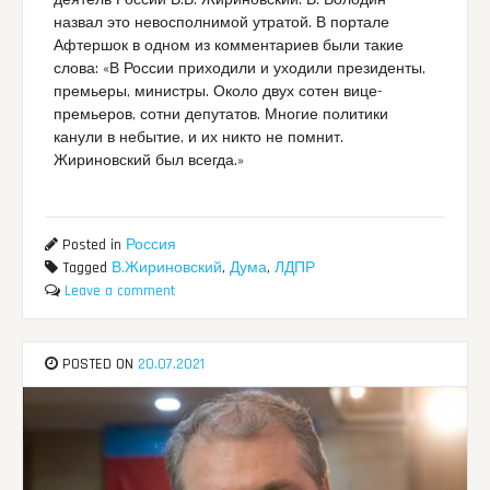
деятель России В.В. Жириновский. В. Володин
назвал это невосполнимой утратой. В портале
Афтершок в одном из комментариев были такие
слова: «В России приходили и уходили президенты,
премьеры, министры. Около двух сотен вице-​
премьеров, сотни депутатов. Многие политики
канули в небытие, и их никто не помнит.
Жириновский был всегда.»
Posted in
Россия
Tagged
В.Жириновский
,
Дума
,
ЛДПР
Leave a comment
POSTED ON
20.07.2021