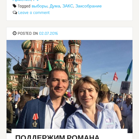
Tagged
выборы
,
Дума
,
ЗАКС
,
Заксобрание
Leave a comment
POSTED ON
02.07.2016
ПОДДЕРЖИМ РОМАНА