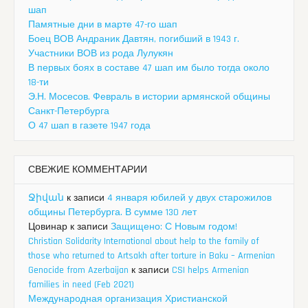
шап
Памятные дни в марте 47-го шап
Боец ВОВ Андраник Давтян, погибший в 1943 г.
Участники ВОВ из рода Лулукян
В первых боях в составе 47 шап им было тогда около
18-ти
Э.Н. Мосесов. Февраль в истории армянской общины
Санкт-Петербурга
О 47 шап в газете 1947 года
СВЕЖИЕ КОММЕНТАРИИ
Ջիվան
к записи
4 января юбилей у двух старожилов
общины Петербурга. В сумме 130 лет
Цовинар
к записи
Защищено: С Новым годом!
Christian Solidarity International about help to the family of
those who returned to Artsakh after torture in Baku – Armenian
Genocide from Azerbaijan
к записи
CSI helps Armenian
families in need (Feb 2021)
Международная организация Христианской