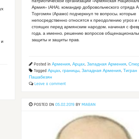
патриотической организации «Армянская Национал
Армия» (АНА), командир добровольческого отряда 
ух
Торгомян (Арамо) подчеркнул те вопросы, которые
непосредственно относятся к преодолению угроз и 
стоящих перед армянским народом, начиная с фев
года, а именно, решению вопросов общенациональ
защиты и защиты прав.
 и
Posted in
Армения
,
Арцах
,
Западная Армения
,
Спю
Tagged
Арцах
,
границы
,
Западная Армения
,
Тигран
Пашабезян
Leave a comment
POSTED ON
05.02.2019
BY
MIABAN