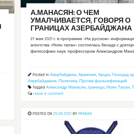
А.МАНАСЯН: О ЧЕМ
УМАЛЧИВАЕТСЯ, ГОВОРЯ О
N
ГРАНИЦАХ АЗЕРБАЙДЖАНА
27 мая 2021 г. в программе «На русском» информац
агентства «Ноян тапан» состоялась беседа с докто
философких наук, профессором Александром Ман
Posted in
Азербайджан
,
Армения
,
Арцах
,
Геноцид а
Азербайджане
,
Политика
,
Против фальсификаций
Tagged
Александр Манасян
,
границы
,
Ноян Тапан
,
Leave a comment
POSTED ON
25.05.2021
BY
MIABAN