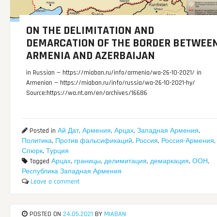
ON THE DELIMITATION AND
DEMARCATION OF THE BORDER BETWEE
ARMENIA AND AZERBAIJAN
in Russian — https://miaban.ru/info/armenia/wa-26-10-2021/ in
Armenian — https://miaban.ru/info/russia/wa-26-10-2021-hy/
Source:https://wa.nt.am/en/archives/16686
Posted in
Ай Дат
,
Армения
,
Арцах
,
Западная Армения
,
Политика
,
Против фальсификаций
,
Россия
,
Россия-Армения
,
Спюрк
,
Турция
Tagged
Арцах
,
границы
,
делимитация
,
демаркация
,
ООН
,
Республика Западная Армения
Leave a comment
POSTED ON
24.05.2021
BY
MIABAN