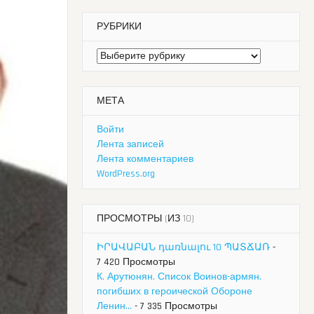
РУБРИКИ
Рубрики
МЕТА
Войти
Лента записей
Лента комментариев
WordPress.org
ПРОСМОТРЫ (ИЗ 10)
ԻՐԱՎԱԲԱՆ դառնալու 10 ՊԱՏՃԱՌ
-
7 420 Просмотры
К. Арутюнян. Список Воинов-армян,
погибших в героической Обороне
Ленин...
- 7 335 Просмотры