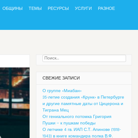
ОБЩИНЫ
ТЕМЫ
РЕСУРСЫ
УСЛУГИ
РАЗНОЕ
Найти:
СВЕЖИЕ ЗАПИСИ
О группе «Миабан»
35-летие создания «Крунк» в Петербурге
и другие памятные даты от Цицерона и
Тиграна Мец
От гениального потомка Григория
Пушки — к пушкам победы
О летчике 4 гв. ИАП С.Т. Апинове (1918-
1943) в книге командира полка В.Ф.