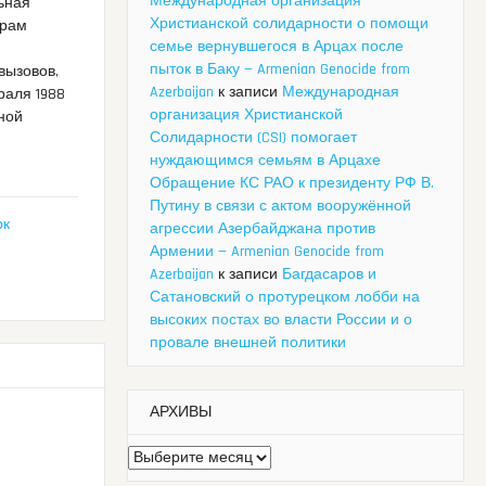
Международная организация
ьная
Христианской солидарности о помощи
Арам
семье вернувшегося в Арцах после
пыток в Баку — Armenian Genocide from
вызовов,
Azerbaijan
к записи
Международная
раля 1988
организация Христианской
ной
Солидарности (CSI) помогает
нуждающимся семьям в Арцахе
Обращение КС РАО к президенту РФ В.
Путину в связи с актом вооружённой
рк
агрессии Азербайджана против
Армении — Armenian Genocide from
Azerbaijan
к записи
Багдасаров и
Сатановский о протурецком лобби на
высоких постах во власти России и о
провале внешней политики
АРХИВЫ
Архивы