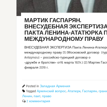
МАРТИК ГАСПАРЯН.
ВНЕСУДЕБНАЯ ЭКСПЕРТИЗ
ПАКТА ЛЕНИНА-АТАТЮРКА 
МЕЖДУНАРОДНОМУ ПРАВУ
ВНЕСУДЕБНАЯ ЭКСПЕРТИЗА Пакта Ленина-Ататюр
международному праву [1] (Московский договор (тур
Anlaşması) — российско-турецкий договор о
«дружбе и братстве» от16 марта 1921г.) [2] Мартик Га
февраля 2019 г.
Posted in
Западная Армения
Tagged
Армянский вопрос
,
Ататюрк
,
Гаспарян
,
гран
Ленин
,
пакт
,
право
2 комментария