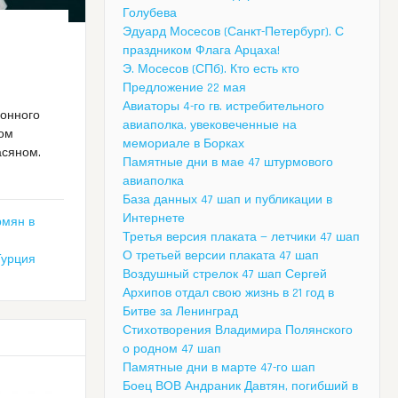
Голубева
Эдуард Мосесов (Санкт-Петербург). С
праздником Флага Арцаха!
Э. Мосесов (СПб). Кто есть кто
Предложение 22 мая
Авиаторы 4-го гв. истребительного
ионного
авиаполка, увековеченные на
ром
мемориале в Борках
асяном.
Памятные дни в мае 47 штурмового
авиаполка
База данных 47 шап и публикации в
Интернете
рмян в
Третья версия плаката — летчики 47 шап
О третьей версии плаката 47 шап
Турция
Воздушный стрелок 47 шап Сергей
Архипов отдал свою жизнь в 21 год в
Битве за Ленинград
Стихотворения Владимира Полянского
о родном 47 шап
Памятные дни в марте 47-го шап
Боец ВОВ Андраник Давтян, погибший в