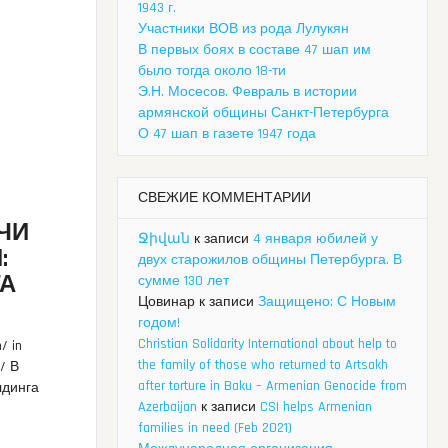
1943 г.
Участники ВОВ из рода Лулукян
В первых боях в составе 47 шап им
было тогда около 18-ти
Э.Н. Мосесов. Февраль в истории
армянской общины Санкт-Петербурга
О 47 шап в газете 1947 года
СВЕЖИЕ КОММЕНТАРИИ
ЧИ
Ջիվան
к записи
4 января юбилей у
:
двух старожилов общины Петербурга. В
ТА
сумме 130 лет
Цовинар
к записи
Защищено: С Новым
годом!
Christian Solidarity International about help to
/ in
the family of those who returned to Artsakh
y/ В
after torture in Baku – Armenian Genocide from
лдинга
Azerbaijan
к записи
CSI helps Armenian
families in need (Feb 2021)