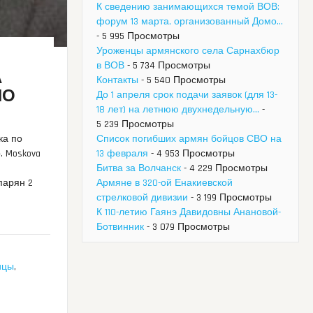
К сведению занимающихся темой ВОВ:
форум 13 марта, организованный Домо...
- 5 995 Просмотры
Уроженцы армянского села Сарнахбюр
в ВОВ
- 5 734 Просмотры
А
Контакты
- 5 540 Просмотры
ПО
До 1 апреля срок подачи заявок (для 13-
18 лет) на летнюю двухнедельную...
-
5 239 Просмотры
ка по
Список погибших армян бойцов СВО на
. Moskova
13 февраля
- 4 953 Просмотры
Битва за Волчанск
- 4 229 Просмотры
спарян 2
Армяне в 320-ой Енакиевской
стрелковой дивизии
- 3 199 Просмотры
К 110-летию Гаянэ Давидовны Анановой-
Ботвинник
- 3 079 Просмотры
ицы
,