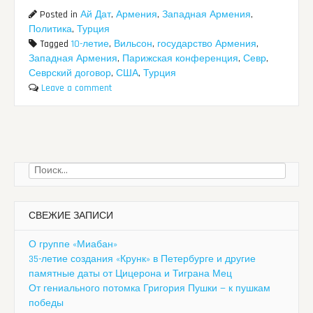
Posted in
Ай Дат
,
Армения
,
Западная Армения
,
Политика
,
Турция
Tagged
10-летие
,
Вильсон
,
государство Армения
,
Западная Армения
,
Парижская конференция
,
Севр
,
Севрский договор
,
США
,
Турция
Leave a comment
Найти:
СВЕЖИЕ ЗАПИСИ
О группе «Миабан»
35-летие создания «Крунк» в Петербурге и другие
памятные даты от Цицерона и Тиграна Мец
От гениального потомка Григория Пушки — к пушкам
победы