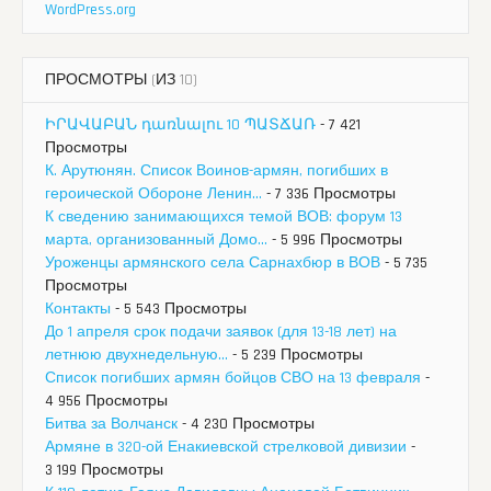
WordPress.org
ПРОСМОТРЫ (ИЗ 10)
ԻՐԱՎԱԲԱՆ դառնալու 10 ՊԱՏՃԱՌ
- 7 421
Просмотры
К. Арутюнян. Список Воинов-армян, погибших в
героической Обороне Ленин...
- 7 336 Просмотры
К сведению занимающихся темой ВОВ: форум 13
марта, организованный Домо...
- 5 996 Просмотры
Уроженцы армянского села Сарнахбюр в ВОВ
- 5 735
Просмотры
Контакты
- 5 543 Просмотры
До 1 апреля срок подачи заявок (для 13-18 лет) на
летнюю двухнедельную...
- 5 239 Просмотры
Список погибших армян бойцов СВО на 13 февраля
-
4 956 Просмотры
Битва за Волчанск
- 4 230 Просмотры
Армяне в 320-ой Енакиевской стрелковой дивизии
-
3 199 Просмотры