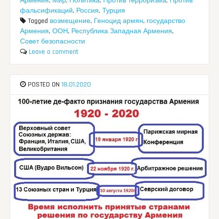
Армения
,
Мир
,
Политика
,
Против терроризма
,
Против
фальсификаций
,
Россия
,
Турция
Tagged
возмещение
,
Геноцид армян
,
государство
Армения
,
ООН
,
Республика Западная Армения
,
Совет безопасности
Leave a comment
POSTED ON
18.01.2020