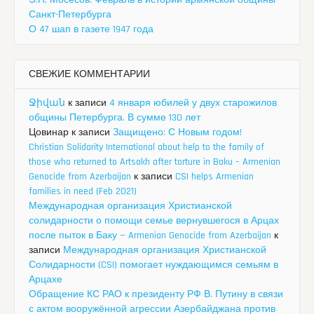
Санкт-Петербурга
О 47 шап в газете 1947 года
СВЕЖИЕ КОММЕНТАРИИ
Ջիվան
к записи
4 января юбилей у двух старожилов
общины Петербурга. В сумме 130 лет
Цовинар
к записи
Защищено: С Новым годом!
Christian Solidarity International about help to the family of
those who returned to Artsakh after torture in Baku – Armenian
Genocide from Azerbaijan
к записи
CSI helps Armenian
families in need (Feb 2021)
Международная организация Христианской
солидарности о помощи семье вернувшегося в Арцах
после пыток в Баку — Armenian Genocide from Azerbaijan
к
записи
Международная организация Христианской
Солидарности (CSI) помогает нуждающимся семьям в
Арцахе
Обращение КС РАО к президенту РФ В. Путину в связи
с актом вооружённой агрессии Азербайджана против