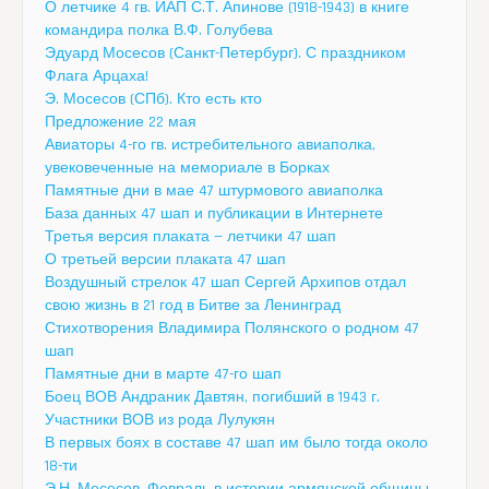
О летчике 4 гв. ИАП С.Т. Апинове (1918-1943) в книге
командира полка В.Ф. Голубева
Эдуард Мосесов (Санкт-Петербург). С праздником
Флага Арцаха!
Э. Мосесов (СПб). Кто есть кто
Предложение 22 мая
Авиаторы 4-го гв. истребительного авиаполка,
увековеченные на мемориале в Борках
Памятные дни в мае 47 штурмового авиаполка
База данных 47 шап и публикации в Интернете
Третья версия плаката — летчики 47 шап
О третьей версии плаката 47 шап
Воздушный стрелок 47 шап Сергей Архипов отдал
свою жизнь в 21 год в Битве за Ленинград
Стихотворения Владимира Полянского о родном 47
шап
Памятные дни в марте 47-го шап
Боец ВОВ Андраник Давтян, погибший в 1943 г.
Участники ВОВ из рода Лулукян
В первых боях в составе 47 шап им было тогда около
18-ти
Э.Н. Мосесов. Февраль в истории армянской общины