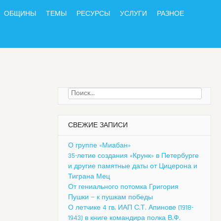
ОБЩИНЫ
ТЕМЫ
РЕСУРСЫ
УСЛУГИ
РАЗНОЕ
Найти:
СВЕЖИЕ ЗАПИСИ
О группе «Миабан»
35-летие создания «Крунк» в Петербурге
и другие памятные даты от Цицерона и
Тиграна Мец
От гениального потомка Григория
Пушки — к пушкам победы
О летчике 4 гв. ИАП С.Т. Апинове (1918-
1943) в книге командира полка В.Ф.