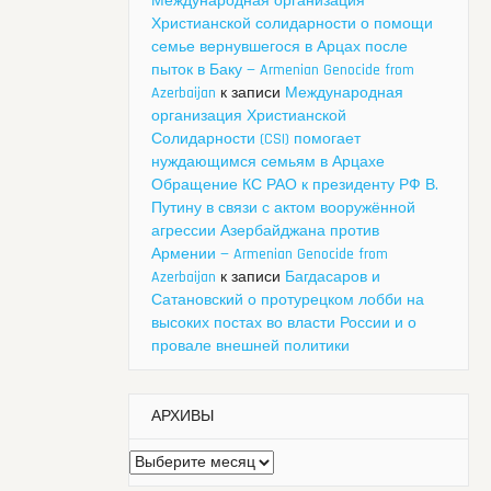
Международная организация
Христианской солидарности о помощи
семье вернувшегося в Арцах после
пыток в Баку — Armenian Genocide from
Azerbaijan
к записи
Международная
организация Христианской
Солидарности (CSI) помогает
нуждающимся семьям в Арцахе
Обращение КС РАО к президенту РФ В.
Путину в связи с актом вооружённой
агрессии Азербайджана против
Армении — Armenian Genocide from
Azerbaijan
к записи
Багдасаров и
Сатановский о протурецком лобби на
высоких постах во власти России и о
провале внешней политики
АРХИВЫ
Архивы