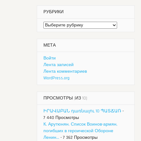
РУБРИКИ
Рубрики
МЕТА
Войти
Лента записей
Лента комментариев
WordPress.org
ПРОСМОТРЫ (ИЗ 10)
ԻՐԱՎԱԲԱՆ դառնալու 10 ՊԱՏՃԱՌ
-
7 440 Просмотры
К. Арутюнян. Список Воинов-армян,
погибших в героической Обороне
Ленин...
- 7 362 Просмотры