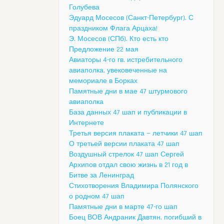
Голубева
Эдуард Мосесов (Санкт-Петербург). С
праздником Флага Арцаха!
Э. Мосесов (СПб). Кто есть кто
Предложение 22 мая
Авиаторы 4-го гв. истребительного
авиаполка, увековеченные на
мемориале в Борках
Памятные дни в мае 47 штурмового
авиаполка
База данных 47 шап и публикации в
Интернете
Третья версия плаката — летчики 47 шап
О третьей версии плаката 47 шап
Воздушный стрелок 47 шап Сергей
Архипов отдал свою жизнь в 21 год в
Битве за Ленинград
Стихотворения Владимира Полянского
о родном 47 шап
Памятные дни в марте 47-го шап
Боец ВОВ Андраник Давтян, погибший в