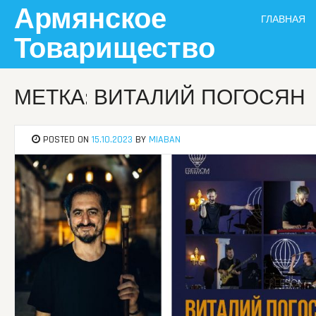
Skip
Армянское
ГЛАВНАЯ
to
content
Товарищество
МЕТКА: ВИТАЛИЙ ПОГОСЯН
POSTED ON
15.10.2023
BY
MIABAN