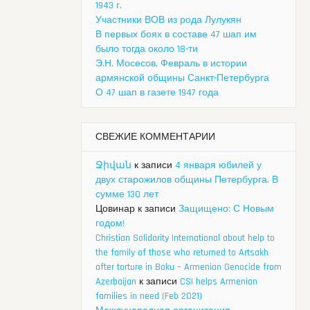
1943 г.
Участники ВОВ из рода Лулукян
В первых боях в составе 47 шап им
было тогда около 18-ти
Э.Н. Мосесов. Февраль в истории
армянской общины Санкт-Петербурга
О 47 шап в газете 1947 года
СВЕЖИЕ КОММЕНТАРИИ
Ջիվան
к записи
4 января юбилей у
двух старожилов общины Петербурга. В
сумме 130 лет
Цовинар
к записи
Защищено: С Новым
годом!
Christian Solidarity International about help to
the family of those who returned to Artsakh
after torture in Baku – Armenian Genocide from
Azerbaijan
к записи
CSI helps Armenian
families in need (Feb 2021)