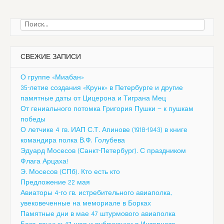
Найти:
СВЕЖИЕ ЗАПИСИ
О группе «Миабан»
35-летие создания «Крунк» в Петербурге и другие
памятные даты от Цицерона и Тиграна Мец
От гениального потомка Григория Пушки — к пушкам
победы
О летчике 4 гв. ИАП С.Т. Апинове (1918-1943) в книге
командира полка В.Ф. Голубева
Эдуард Мосесов (Санкт-Петербург). С праздником
Флага Арцаха!
Э. Мосесов (СПб). Кто есть кто
Предложение 22 мая
Авиаторы 4-го гв. истребительного авиаполка,
увековеченные на мемориале в Борках
Памятные дни в мае 47 штурмового авиаполка