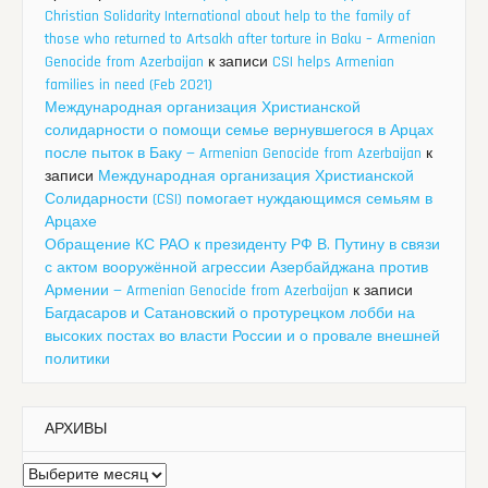
Christian Solidarity International about help to the family of
those who returned to Artsakh after torture in Baku – Armenian
Genocide from Azerbaijan
к записи
CSI helps Armenian
families in need (Feb 2021)
Международная организация Христианской
солидарности о помощи семье вернувшегося в Арцах
после пыток в Баку — Armenian Genocide from Azerbaijan
к
записи
Международная организация Христианской
Солидарности (CSI) помогает нуждающимся семьям в
Арцахе
Обращение КС РАО к президенту РФ В. Путину в связи
с актом вооружённой агрессии Азербайджана против
Армении — Armenian Genocide from Azerbaijan
к записи
Багдасаров и Сатановский о протурецком лобби на
высоких постах во власти России и о провале внешней
политики
АРХИВЫ
Архивы