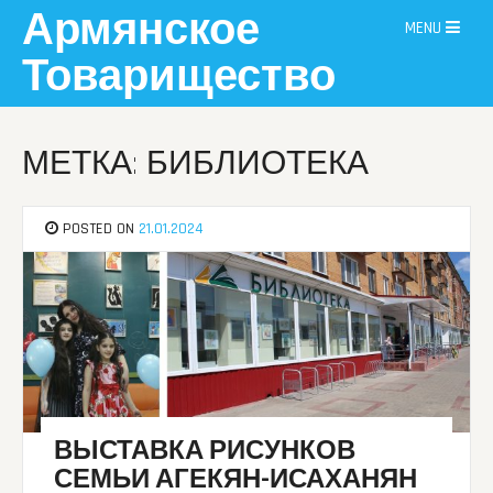
Skip
Армянское
MENU
to
content
Товарищество
МЕТКА: БИБЛИОТЕКА
POSTED ON
21.01.2024
ВЫСТАВКА РИСУНКОВ
СЕМЬИ АГЕКЯН-ИСАХАНЯН