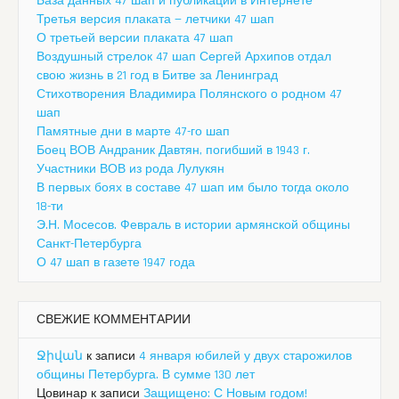
База данных 47 шап и публикации в Интернете
Третья версия плаката — летчики 47 шап
О третьей версии плаката 47 шап
Воздушный стрелок 47 шап Сергей Архипов отдал
свою жизнь в 21 год в Битве за Ленинград
Стихотворения Владимира Полянского о родном 47
шап
Памятные дни в марте 47-го шап
Боец ВОВ Андраник Давтян, погибший в 1943 г.
Участники ВОВ из рода Лулукян
В первых боях в составе 47 шап им было тогда около
18-ти
Э.Н. Мосесов. Февраль в истории армянской общины
Санкт-Петербурга
О 47 шап в газете 1947 года
СВЕЖИЕ КОММЕНТАРИИ
Ջիվան
к записи
4 января юбилей у двух старожилов
общины Петербурга. В сумме 130 лет
Цовинар
к записи
Защищено: С Новым годом!