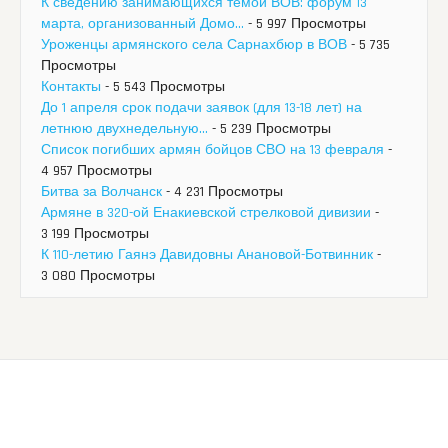
К сведению занимающихся темой ВОВ: форум 13
марта, организованный Домо...
- 5 997 Просмотры
Уроженцы армянского села Сарнахбюр в ВОВ
- 5 735
Просмотры
Контакты
- 5 543 Просмотры
До 1 апреля срок подачи заявок (для 13-18 лет) на
летнюю двухнедельную...
- 5 239 Просмотры
Список погибших армян бойцов СВО на 13 февраля
-
4 957 Просмотры
Битва за Волчанск
- 4 231 Просмотры
Армяне в 320-ой Енакиевской стрелковой дивизии
-
3 199 Просмотры
К 110-летию Гаянэ Давидовны Анановой-Ботвинник
-
3 080 Просмотры