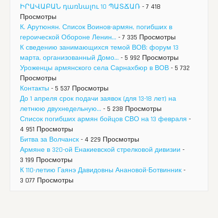
ԻՐԱՎԱԲԱՆ դառնալու 10 ՊԱՏՃԱՌ
- 7 418
Просмотры
К. Арутюнян. Список Воинов-армян, погибших в
героической Обороне Ленин...
- 7 335 Просмотры
К сведению занимающихся темой ВОВ: форум 13
марта, организованный Домо...
- 5 992 Просмотры
Уроженцы армянского села Сарнахбюр в ВОВ
- 5 732
Просмотры
Контакты
- 5 537 Просмотры
До 1 апреля срок подачи заявок (для 13-18 лет) на
летнюю двухнедельную...
- 5 238 Просмотры
Список погибших армян бойцов СВО на 13 февраля
-
4 951 Просмотры
Битва за Волчанск
- 4 229 Просмотры
Армяне в 320-ой Енакиевской стрелковой дивизии
-
3 199 Просмотры
К 110-летию Гаянэ Давидовны Анановой-Ботвинник
-
3 077 Просмотры