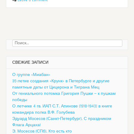
Найти:
СВЕЖИЕ ЗАПИСИ
О группе «Миабан»
35-летие создания «Крунк» в Петербурге и другие
памятные даты от Цицерона и Тиграна Мец
От гениального потомка Григория Пушки — к пушкам
победы
О летчике 4 гв. ИАП С.Т. Апинове (1918-1943) в книге
командира полка В.Ф. Голубева
Эдуард Мосесов (Санкт-Петербург). С праздником
Флага Арцаха!
Э. Мосесов (СПб). Кто есть кто