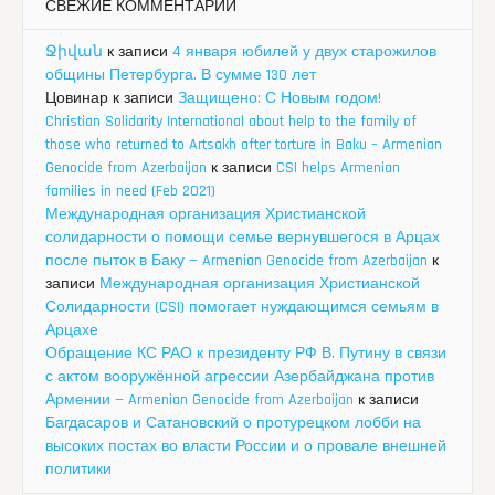
СВЕЖИЕ КОММЕНТАРИИ
Ջիվան
к записи
4 января юбилей у двух старожилов
общины Петербурга. В сумме 130 лет
Цовинар
к записи
Защищено: С Новым годом!
Christian Solidarity International about help to the family of
those who returned to Artsakh after torture in Baku – Armenian
Genocide from Azerbaijan
к записи
CSI helps Armenian
families in need (Feb 2021)
Международная организация Христианской
солидарности о помощи семье вернувшегося в Арцах
после пыток в Баку — Armenian Genocide from Azerbaijan
к
записи
Международная организация Христианской
Солидарности (CSI) помогает нуждающимся семьям в
Арцахе
Обращение КС РАО к президенту РФ В. Путину в связи
с актом вооружённой агрессии Азербайджана против
Армении — Armenian Genocide from Azerbaijan
к записи
Багдасаров и Сатановский о протурецком лобби на
высоких постах во власти России и о провале внешней
политики