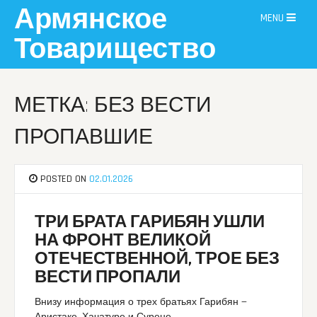
Skip
Армянское
MENU
to
content
Товарищество
МЕТКА: БЕЗ ВЕСТИ
ПРОПАВШИЕ
POSTED ON
02.01.2026
ТРИ БРАТА ГАРИБЯН УШЛИ
НА ФРОНТ ВЕЛИКОЙ
ОТЕЧЕСТВЕННОЙ, ТРОЕ БЕЗ
ВЕСТИ ПРОПАЛИ
Внизу информация о трех братьях Гарибян —