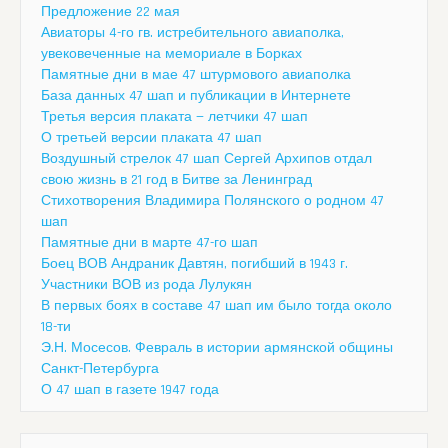
Предложение 22 мая
Авиаторы 4-го гв. истребительного авиаполка,
увековеченные на мемориале в Борках
Памятные дни в мае 47 штурмового авиаполка
База данных 47 шап и публикации в Интернете
Третья версия плаката — летчики 47 шап
О третьей версии плаката 47 шап
Воздушный стрелок 47 шап Сергей Архипов отдал
свою жизнь в 21 год в Битве за Ленинград
Стихотворения Владимира Полянского о родном 47
шап
Памятные дни в марте 47-го шап
Боец ВОВ Андраник Давтян, погибший в 1943 г.
Участники ВОВ из рода Лулукян
В первых боях в составе 47 шап им было тогда около
18-ти
Э.Н. Мосесов. Февраль в истории армянской общины
Санкт-Петербурга
О 47 шап в газете 1947 года