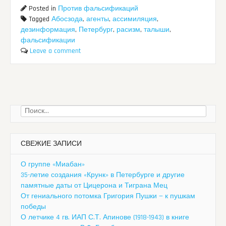
Posted in
Против фальсификаций
Tagged
Абосзода
,
агенты
,
ассимиляция
,
дезинформация
,
Петербург
,
расизм
,
талыши
,
фальсификации
Leave a comment
Найти:
СВЕЖИЕ ЗАПИСИ
О группе «Миабан»
35-летие создания «Крунк» в Петербурге и другие
памятные даты от Цицерона и Тиграна Мец
От гениального потомка Григория Пушки — к пушкам
победы
О летчике 4 гв. ИАП С.Т. Апинове (1918-1943) в книге