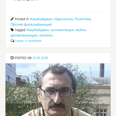
Posted in
Азербайджан
,
Идеологии
,
Политика
,
Против фальсификаций
Tagged
Азербайджан
,
ассимиляция
,
война
,
дискриминация
,
лезгины
Leave a comment
POSTED ON
13.05.2018