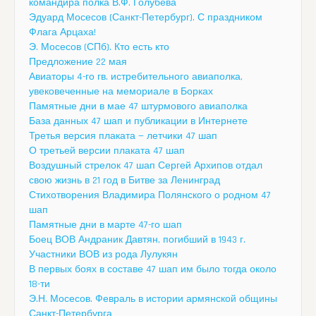
командира полка В.Ф. Голубева
Эдуард Мосесов (Санкт-Петербург). С праздником
Флага Арцаха!
Э. Мосесов (СПб). Кто есть кто
Предложение 22 мая
Авиаторы 4-го гв. истребительного авиаполка,
увековеченные на мемориале в Борках
Памятные дни в мае 47 штурмового авиаполка
База данных 47 шап и публикации в Интернете
Третья версия плаката — летчики 47 шап
О третьей версии плаката 47 шап
Воздушный стрелок 47 шап Сергей Архипов отдал
свою жизнь в 21 год в Битве за Ленинград
Стихотворения Владимира Полянского о родном 47
шап
Памятные дни в марте 47-го шап
Боец ВОВ Андраник Давтян, погибший в 1943 г.
Участники ВОВ из рода Лулукян
В первых боях в составе 47 шап им было тогда около
18-ти
Э.Н. Мосесов. Февраль в истории армянской общины
Санкт-Петербурга