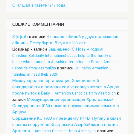
О 47 шап в газете 1947 года
СВЕЖИЕ КОММЕНТАРИИ
Ջիվան
к записи
4 января юбилей у двух старожилов
общины Петербурга. В сумме 130 лет
Цовинар
к записи
Защищено: С Новым годом!
Christian Solidarity International about help to the family of
those who returned to Artsakh after torture in Baku – Armenian
Genocide from Azerbaijan
к записи
CSI helps Armenian
families in need (Feb 2021)
Международная организация Христианской
солидарности о помощи семье вернувшегося в Арцах
после пыток в Баку — Armenian Genocide from Azerbaijan
к
записи
Международная организация Христианской
Солидарности (CSI) помогает нуждающимся семьям в
Арцахе
Обращение КС РАО к президенту РФ В. Путину в связи
с актом вооружённой агрессии Азербайджана против
Армении — Armenian Genocide from Azerbaijan
к записи