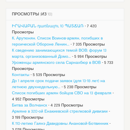
ПРОСМОТРЫ (ИЗ 10)
ԻՐԱՎԱԲԱՆ դառնալու 10 ՊԱՏՃԱՌ
- 7 420
Просмотры
К. Арутюнян. Список Воинов-армян, погибших в
героической Обороне Ленин...
- 7 335 Просмотры
К сведению занимающихся темой ВОВ: форум 13
марта, организованный Домо...
- 5 994 Просмотры
Уроженцы армянского села Сарнахбюр в ВОВ
- 5 733
Просмотры
Контакты
- 5 539 Просмотры
До 1 апреля срок подачи заявок (для 13-18 лет) на
летнюю двухнедельную...
- 5 238 Просмотры
Список погибших армян бойцов СВО на 13 февраля
-
4 952 Просмотры
Битва за Волчанск
- 4 229 Просмотры
Армяне в 320-ой Енакиевской стрелковой дивизии
-
3 199 Просмотры
К 110-летию Гаянэ Давидовны Анановой-Ботвинник
-
3 078 Просмотры