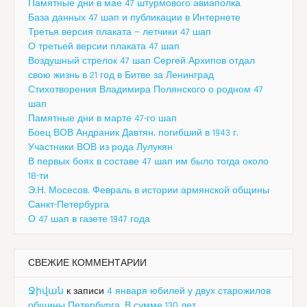
Памятные дни в мае 47 штурмового авиаполка
База данных 47 шап и публикации в Интернете
Третья версия плаката — летчики 47 шап
О третьей версии плаката 47 шап
Воздушный стрелок 47 шап Сергей Архипов отдал
свою жизнь в 21 год в Битве за Ленинград
Стихотворения Владимира Полянского о родном 47
шап
Памятные дни в марте 47-го шап
Боец ВОВ Андраник Давтян, погибший в 1943 г.
Участники ВОВ из рода Лулукян
В первых боях в составе 47 шап им было тогда около
18-ти
Э.Н. Мосесов. Февраль в истории армянской общины
Санкт-Петербурга
О 47 шап в газете 1947 года
СВЕЖИЕ КОММЕНТАРИИ
Ջիվան
к записи
4 января юбилей у двух старожилов
общины Петербурга. В сумме 130 лет