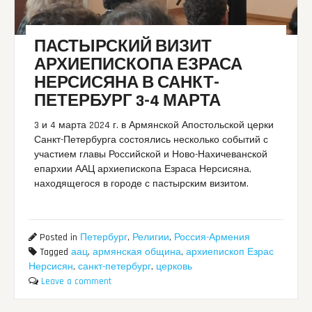
ПАСТЫРСКИЙ ВИЗИТ
АРХИЕПИСКОПА ЕЗРАСА
НЕРСИСЯНА В САНКТ-
ПЕТЕРБУРГ 3-4 МАРТА
3 и 4 марта 2024 г. в Армянской Апостольской церки
Санкт-Петербурга состоялись несколько событий с
участием главы Российской и Ново-Нахичеванской
епархии ААЦ архиепископа Езраса Нерсисяна,
находящегося в городе с пастырским визитом.
Posted in
Петербург
,
Религии
,
Россия-Армения
Tagged
аац
,
армянская община
,
архиепископ Езрас
Нерсисян
,
санкт-петербург
,
церковь
Leave a comment