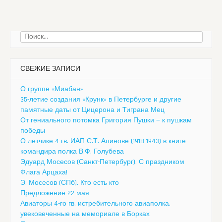
Найти:
СВЕЖИЕ ЗАПИСИ
О группе «Миабан»
35-летие создания «Крунк» в Петербурге и другие
памятные даты от Цицерона и Тиграна Мец
От гениального потомка Григория Пушки — к пушкам
победы
О летчике 4 гв. ИАП С.Т. Апинове (1918-1943) в книге
командира полка В.Ф. Голубева
Эдуард Мосесов (Санкт-Петербург). С праздником
Флага Арцаха!
Э. Мосесов (СПб). Кто есть кто
Предложение 22 мая
Авиаторы 4-го гв. истребительного авиаполка,
увековеченные на мемориале в Борках