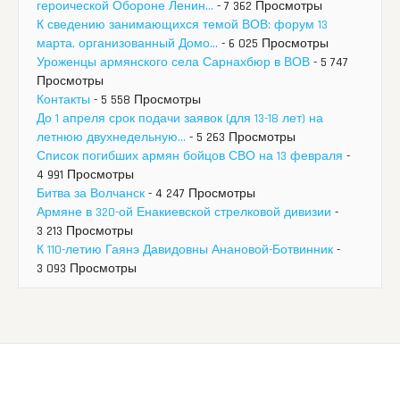
героической Обороне Ленин...
- 7 362 Просмотры
К сведению занимающихся темой ВОВ: форум 13
марта, организованный Домо...
- 6 025 Просмотры
Уроженцы армянского села Сарнахбюр в ВОВ
- 5 747
Просмотры
Контакты
- 5 558 Просмотры
До 1 апреля срок подачи заявок (для 13-18 лет) на
летнюю двухнедельную...
- 5 263 Просмотры
Список погибших армян бойцов СВО на 13 февраля
-
4 991 Просмотры
Битва за Волчанск
- 4 247 Просмотры
Армяне в 320-ой Енакиевской стрелковой дивизии
-
3 213 Просмотры
К 110-летию Гаянэ Давидовны Анановой-Ботвинник
-
3 093 Просмотры