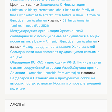
Цовинар
к записи
Защищено: С Новым годом!
Christian Solidarity International about help to the family of
those who returned to Artsakh after torture in Baku – Armenian
Genocide from Azerbaijan
к записи
CSI helps Armenian
families in need (Feb 2021)
Международная организация Христианской
солидарности о помощи семье вернувшегося в Арцах
после пыток в Баку — Armenian Genocide from Azerbaijan
к
записи
Международная организация Христианской
Солидарности (CSI) помогает нуждающимся семьям в
Арцахе
Обращение КС РАО к президенту РФ В. Путину в связи
с актом вооружённой агрессии Азербайджана против
Армении — Armenian Genocide from Azerbaijan
к записи
Багдасаров и Сатановский о протурецком лобби на
высоких постах во власти России и о провале внешней
политики
АРХИВЫ