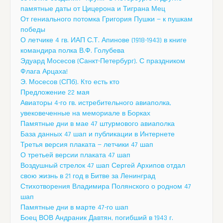
памятные даты от Цицерона и Тиграна Мец
От гениального потомка Григория Пушки — к пушкам
победы
О летчике 4 гв. ИАП С.Т. Апинове (1918-1943) в книге
командира полка В.Ф. Голубева
Эдуард Мосесов (Санкт-Петербург). С праздником
Флага Арцаха!
Э. Мосесов (СПб). Кто есть кто
Предложение 22 мая
Авиаторы 4-го гв. истребительного авиаполка,
увековеченные на мемориале в Борках
Памятные дни в мае 47 штурмового авиаполка
База данных 47 шап и публикации в Интернете
Третья версия плаката — летчики 47 шап
О третьей версии плаката 47 шап
Воздушный стрелок 47 шап Сергей Архипов отдал
свою жизнь в 21 год в Битве за Ленинград
Стихотворения Владимира Полянского о родном 47
шап
Памятные дни в марте 47-го шап
Боец ВОВ Андраник Давтян, погибший в 1943 г.