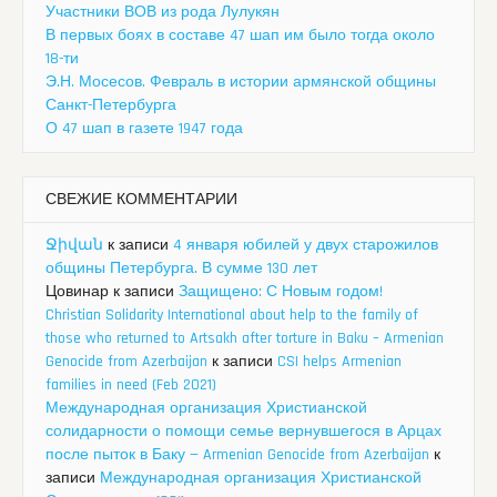
Участники ВОВ из рода Лулукян
В первых боях в составе 47 шап им было тогда около
18-ти
Э.Н. Мосесов. Февраль в истории армянской общины
Санкт-Петербурга
О 47 шап в газете 1947 года
СВЕЖИЕ КОММЕНТАРИИ
Ջիվան
к записи
4 января юбилей у двух старожилов
общины Петербурга. В сумме 130 лет
Цовинар
к записи
Защищено: С Новым годом!
Christian Solidarity International about help to the family of
those who returned to Artsakh after torture in Baku – Armenian
Genocide from Azerbaijan
к записи
CSI helps Armenian
families in need (Feb 2021)
Международная организация Христианской
солидарности о помощи семье вернувшегося в Арцах
после пыток в Баку — Armenian Genocide from Azerbaijan
к
записи
Международная организация Христианской