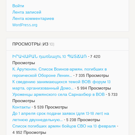
Войти
Лента записей
Лента комментариев
WordPress.org
ПРОСМОТРЫ (ИЗ 10)
ԻՐԱՎԱԲԱՆ դառնալու 10 ՊԱՏՃԱՌ
- 7 420
Просмотры
К. Арутюнян. Список Воинов-армян, погибших в
героической Обороне Ленин...
- 7 335 Просмотры
К сведению занимающихся темой ВОВ: форум 13
марта, организованный Домо...
- 5 994 Просмотры
Уроженцы армянского села Сарнахбюр в ВОВ
- 5 733
Просмотры
Контакты
- 5 539 Просмотры
До 1 апреля срок подачи заявок (для 13-18 лет) на
летнюю двухнедельную...
- 5 238 Просмотры
Список погибших армян бойцов СВО на 13 февраля
-
4 952 Просмотры