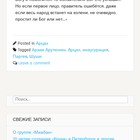
Но если первое лицо, правитель ошибётся, даже
если весь народ встанет на колени, не очевидно,
простит ли Бог или нет…»
Posted in
Арцах
Tagged
Араик Арутюнян
,
Арцах
,
инаугурация
,
Паргев
,
Шуши
Leave a comment
Найти:
СВЕЖИЕ ЗАПИСИ
О группе «Миабан»
35-летие создания «Крунк» в Петербурге и другие