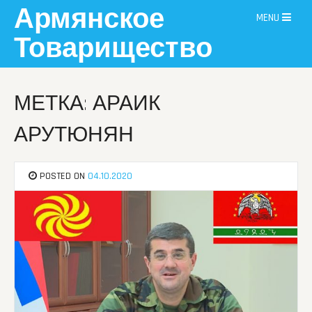
Skip
Армянское
MENU
to
content
Товарищество
МЕТКА: АРАИК
АРУТЮНЯН
POSTED ON
04.10.2020