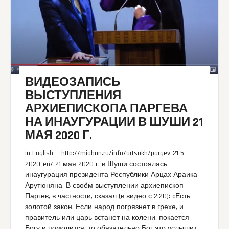
ВИДЕОЗАПИСЬ
ВЫСТУПЛЕНИЯ
АРХИЕПИСКОПА ПАРГЕВА
НА ИНАУГУРАЦИИ В ШУШИ 21
МАЯ 2020 Г.
in English — http://miaban.ru/info/artsakh/pargev_21-5-
2020_en/ 21 мая 2020 г. в Шуши состоялась
инаугурация президента Республики Арцах Араика
Арутюняна. В своём выступлении архиепископ
Паргев, в частности, сказал (в видео с 2:20): «Есть
золотой закон. Если народ погрязнет в грехе, и
правитель или царь встанет на колени, покается
Богу и помолится, то обязательно Бог это услышит.