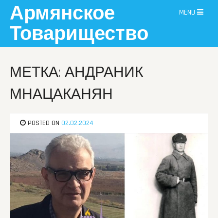
Skip
Армянское
MENU
to
content
Товарищество
МЕТКА: АНДРАНИК
МНАЦАКАНЯН
POSTED ON
02.02.2024