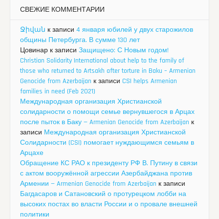
СВЕЖИЕ КОММЕНТАРИИ
Ջիվան
к записи
4 января юбилей у двух старожилов
общины Петербурга. В сумме 130 лет
Цовинар
к записи
Защищено: С Новым годом!
Christian Solidarity International about help to the family of
those who returned to Artsakh after torture in Baku – Armenian
Genocide from Azerbaijan
к записи
CSI helps Armenian
families in need (Feb 2021)
Международная организация Христианской
солидарности о помощи семье вернувшегося в Арцах
после пыток в Баку — Armenian Genocide from Azerbaijan
к
записи
Международная организация Христианской
Солидарности (CSI) помогает нуждающимся семьям в
Арцахе
Обращение КС РАО к президенту РФ В. Путину в связи
с актом вооружённой агрессии Азербайджана против
Армении — Armenian Genocide from Azerbaijan
к записи
Багдасаров и Сатановский о протурецком лобби на
высоких постах во власти России и о провале внешней
политики