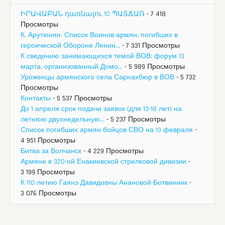
ԻՐԱՎԱԲԱՆ դառնալու 10 ՊԱՏՃԱՌ
- 7 418
Просмотры
К. Арутюнян. Список Воинов-армян, погибших в
героической Обороне Ленин...
- 7 331 Просмотры
К сведению занимающихся темой ВОВ: форум 13
марта, организованный Домо...
- 5 989 Просмотры
Уроженцы армянского села Сарнахбюр в ВОВ
- 5 732
Просмотры
Контакты
- 5 537 Просмотры
До 1 апреля срок подачи заявок (для 13-18 лет) на
летнюю двухнедельную...
- 5 237 Просмотры
Список погибших армян бойцов СВО на 13 февраля
-
4 951 Просмотры
Битва за Волчанск
- 4 229 Просмотры
Армяне в 320-ой Енакиевской стрелковой дивизии
-
3 199 Просмотры
К 110-летию Гаянэ Давидовны Анановой-Ботвинник
-
3 076 Просмотры