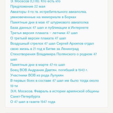
Э. Мосесов (СПб). Кто есть кто
Предложение 22 мая
Авиаторы 4-го гв. истребительного авиаполка,
увековеченные на мемориале в Борках
Памятные дни в мае 47 штурмового авиаполка
База данных 47 шап и публикации в Интернете
Третья версия плаката — летчики 47 шап
О третьей версии плаката 47 шап
Воздушный стрелок 47 шап Сергей Архипов отдал
свою жизнь в 21 год в Битве за Ленинград
Стихотворения Владимира Полянского о родном 47
шап
Памятные дни в марте 47-го шап
Боец ВОВ Андраник Давтян, погибший в 1943 г.
Участники ВОВ из рода Лулукян
В первых боях в составе 47 шап им было тогда около
18-ти
Э.Н. Мосесов. Февраль в истории армянской общины
Санкт-Петербурга
О 47 шап в газете 1947 года