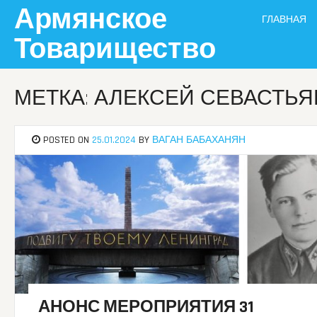
Skip
Армянское
ГЛАВНАЯ
to
content
Товарищество
МЕТКА: АЛЕКСЕЙ СЕВАСТЬ
POSTED ON
25.01.2024
BY
ВАГАН БАБАХАНЯН
АНОНС МЕРОПРИЯТИЯ 31