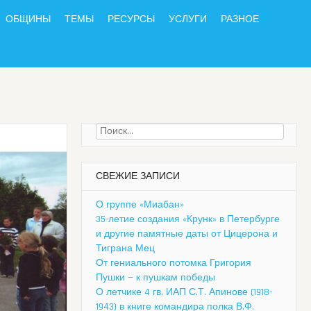
ОБЩИНЫ
ТЕМЫ
РЕСУРСЫ
УСЛУГИ
РАЗНОЕ
Найти:
СВЕЖИЕ ЗАПИСИ
О группе «Миабан»
35-летие создания «Крунк» в Петербурге
и другие памятные даты от Цицерона и
Тиграна Мец
От гениального потомка Григория
Пушки — к пушкам победы
О летчике 4 гв. ИАП С.Т. Апинове (1918-
1943) в книге командира полка В.Ф.