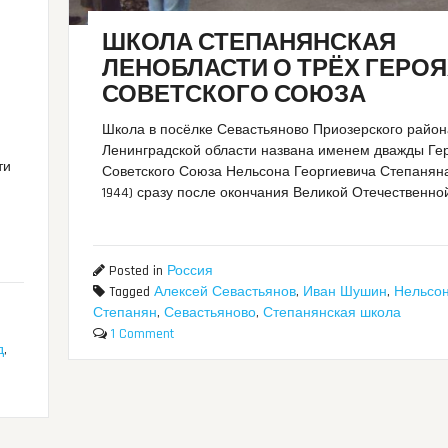
ШКОЛА СТЕПАНЯНСКАЯ
ЛЕНОБЛАСТИ О ТРЁХ ГЕРО
СОВЕТСКОГО СОЮЗА
Школа в посёлке Севастьяново Приозерского райо
Ленинградской области названа именем дважды Ге
ти
Советского Союза Нельсона Георгиевича Степаняна 
1944) сразу после окончания Великой Отечественно
Posted in
Россия
Tagged
Алексей Севастьянов
,
Иван Шушин
,
Нельсо
Степанян
,
Севастьяново
,
Степанянская школа
1 Comment
д
,