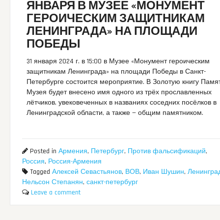
ЯНВАРЯ В МУЗЕЕ «МОНУМЕНТ
ГЕРОИЧЕСКИМ ЗАЩИТНИКАМ
ЛЕНИНГРАДА» НА ПЛОЩАДИ
ПОБЕДЫ
31 января 2024 г. в 15:00 в Музее «Монумент героическим
защитникам Ленинграда» на площади Победы в Санкт-
Петербурге состоится мероприятие. В Золотую книгу Памя
Музея будет внесено имя одного из трёх прославленных
лётчиков, увековеченных в названиях соседних посёлков в
Ленинградской области, а также — общим памятником.
Posted in
Армения
,
Петербург
,
Против фальсификаций
,
Россия
,
Россия-Армения
Tagged
Алексей Севастьянов
,
ВОВ
,
Иван Шушин
,
Ленингра
Нельсон Степанян
,
санкт-петербург
Leave a comment