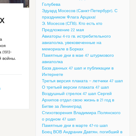
Голубева
Эдуард Мосесов (Санкт-Петербург). С
праздником Флага Арцаха!
ЯХ
Э. Мосесов (СПб). Кто есть кто
Предложение 22 мая
Авиаторы 4-го гв. истребительного
на
авиаполка, увековеченные на
роя
мемориале в Борках
(1913-
Памятные дни в мае 47 штурмового
й войны.
авиаполка
База данных 47 шап и публикации в
Интернете
Третья версия плаката — летчики 47 шап
О третьей версии плаката 47 шап
н
Воздушный стрелок 47 шап Сергей
Архипов отдал свою жизнь в 21 год в
Битве за Ленинград
Стихотворения Владимира Полянского
о родном 47 шап
Памятные дни в марте 47-го шап
Боец ВОВ Андраник Давтян, погибший в