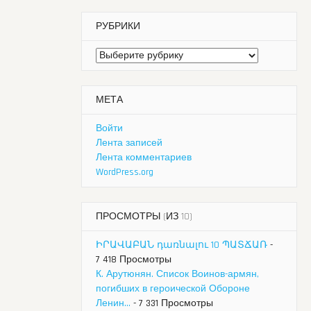
РУБРИКИ
Рубрики
МЕТА
Войти
Лента записей
Лента комментариев
WordPress.org
ПРОСМОТРЫ (ИЗ 10)
ԻՐԱՎԱԲԱՆ դառնալու 10 ՊԱՏՃԱՌ
-
7 418 Просмотры
К. Арутюнян. Список Воинов-армян,
погибших в героической Обороне
Ленин...
- 7 331 Просмотры