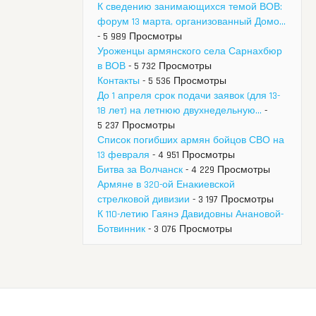
К сведению занимающихся темой ВОВ:
форум 13 марта, организованный Домо...
- 5 989 Просмотры
Уроженцы армянского села Сарнахбюр
в ВОВ
- 5 732 Просмотры
Контакты
- 5 536 Просмотры
До 1 апреля срок подачи заявок (для 13-
18 лет) на летнюю двухнедельную...
-
5 237 Просмотры
Список погибших армян бойцов СВО на
13 февраля
- 4 951 Просмотры
Битва за Волчанск
- 4 229 Просмотры
Армяне в 320-ой Енакиевской
стрелковой дивизии
- 3 197 Просмотры
К 110-летию Гаянэ Давидовны Анановой-
Ботвинник
- 3 076 Просмотры