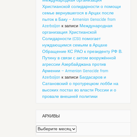
Международная организация
Христианской солидарности о помощи
семье вернувшегося в Арцах после
пыток в Баку — Armenian Genocide from
Azerbaijan
к записи
Международная
организация Христианской
Солидарности (CSI) помогает
нуждающимся семьям в Арцахе
Обращение КС РАО к президенту РФ В.
Путину в связи с актом вооружённой
агрессии Азербайджана против
Армении — Armenian Genocide from
Azerbaijan
к записи
Багдасаров и
Сатановский о протурецком лобби на
высоких постах во власти России и о
провале внешней политики
АРХИВЫ
Архивы