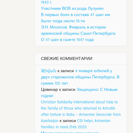
1943 г.
Участники ВОВ из рода Лулукян
В первых боях в составе 47 шап им
было тогда около 18-ти
Э.Н. Мосесов. Февраль в истории
армянской общины Санкт-Петербурга
О 47 шап в газете 1947 года
СВЕЖИЕ КОММЕНТАРИИ
Ջիվան
к записи
4 января юбилей у
двух старожилов общины Петербурга. В
сумме 130 лет
Цовинар
к записи
Защищено: С Новым
годом!
Christian Solidarity International about help to
the family of those who returned to Artsakh
after torture in Baku – Armenian Genocide from
Azerbaijan
к записи
CSI helps Armenian
families in need (Feb 2021)