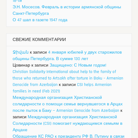
18-ти
Э.Н. Мосесов. Февраль в истории армянской общины
Санкт-Петербурга
О 47 шап в газете 1947 года
СВЕЖИЕ КОММЕНТАРИИ
Ջիվան
к записи
4 января юбилей у двух старожилов
общины Петербурга. В сумме 130 лет
Цовинар
к записи
Защищено: С Новым годом!
Christian Solidarity International about help to the family of
those who returned to Artsakh after torture in Baku – Armenian
Genocide from Azerbaijan
к записи
CSI helps Armenian
families in need (Feb 2021)
Международная организация Христианской
солидарности о помощи семье вернувшегося в Арцах
после пыток в Баку — Armenian Genocide from Azerbaijan
к
записи
Международная организация Христианской
Солидарности (CSI) помогает нуждающимся семьям в
Арцахе
Обращение КС РАО к президенту РФ В. Путину в связи