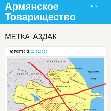
Skip
Армянское
MENU
to
content
Товарищество
МЕТКА: АЗДАК
POSTED ON
29.05.2020