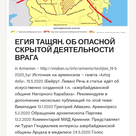
ЕГИЯ ТАЩЯН. ОБ ОПАСНОЙ
СКРЫТОЙ ДЕЯТЕЛЬНОСТИ
ВРАГА
in Armenian — http://miaban.ru/info/armenia/tashjian_19-5-
2020_hy/ Источник на армянском — газета «Aztag
daily», 19.5.2020 (Бейрут, Ливан) Речь в статье идёт об
искусственно созданной т.н. «азербайджанской
общине Нагорного Карабаха». Рекомендуем в
дополнение несколько публикаций по этой теме:
Википедия 13.1.2020 Григорий Айвазян, Арменпресс
5.2.2020 Обращение архиепископа Паргева
13.2.2020 Комментарий МИД Армении. Представляет
ли Турал Гянджалиев интересы азербайджанской
общины Арцаха в меджлисе 24.5.2020 Голос