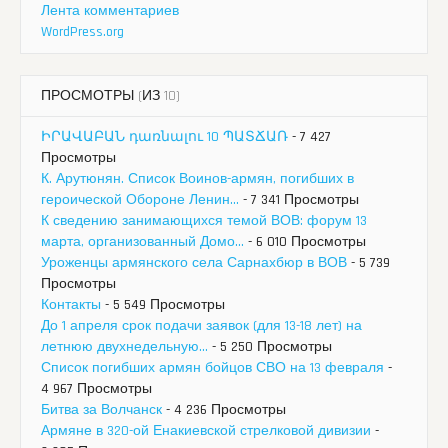
Лента комментариев
WordPress.org
ПРОСМОТРЫ (ИЗ 10)
ԻՐԱՎԱԲԱՆ դառնալու 10 ՊԱՏՃԱՌ
- 7 427
Просмотры
К. Арутюнян. Список Воинов-армян, погибших в
героической Обороне Ленин...
- 7 341 Просмотры
К сведению занимающихся темой ВОВ: форум 13
марта, организованный Домо...
- 6 010 Просмотры
Уроженцы армянского села Сарнахбюр в ВОВ
- 5 739
Просмотры
Контакты
- 5 549 Просмотры
До 1 апреля срок подачи заявок (для 13-18 лет) на
летнюю двухнедельную...
- 5 250 Просмотры
Список погибших армян бойцов СВО на 13 февраля
-
4 967 Просмотры
Битва за Волчанск
- 4 236 Просмотры
Армяне в 320-ой Енакиевской стрелковой дивизии
-