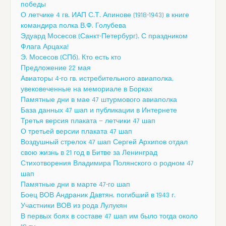
победы
О летчике 4 гв. ИАП С.Т. Апинове (1918-1943) в книге
командира полка В.Ф. Голубева
Эдуард Мосесов (Санкт-Петербург). С праздником
Флага Арцаха!
Э. Мосесов (СПб). Кто есть кто
Предложение 22 мая
Авиаторы 4-го гв. истребительного авиаполка,
увековеченные на мемориале в Борках
Памятные дни в мае 47 штурмового авиаполка
База данных 47 шап и публикации в Интернете
Третья версия плаката — летчики 47 шап
О третьей версии плаката 47 шап
Воздушный стрелок 47 шап Сергей Архипов отдал
свою жизнь в 21 год в Битве за Ленинград
Стихотворения Владимира Полянского о родном 47
шап
Памятные дни в марте 47-го шап
Боец ВОВ Андраник Давтян, погибший в 1943 г.
Участники ВОВ из рода Лулукян
В первых боях в составе 47 шап им было тогда около