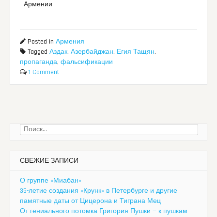
Армении
Posted in
Армения
Tagged
Аздак
,
Азербайджан
,
Егия Тащян
,
пропаганда
,
фальсификации
1 Comment
Найти:
СВЕЖИЕ ЗАПИСИ
О группе «Миабан»
35-летие создания «Крунк» в Петербурге и другие
памятные даты от Цицерона и Тиграна Мец
От гениального потомка Григория Пушки — к пушкам