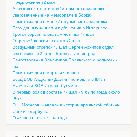
Предложение 22 мая
Авиаторы 4-го гв. истребительного авиаполка,
увековеченные на мемориале в Борках
Памятные дни в мае 47 штурмового авиаполка
База данных 47 шап и публикации в Интернете
Третья версия плаката — летчики 47 шап
О третьей версии плаката 47 шап
Воздушный стрелок 47 шап Сергей Архипов отдал
свою жизнь в 21 год в Битве за Ленинград
Стихотворения Владимира Полянского о родном 47
шап
Памятные дни в марте 47-го шап
Боец ВОВ Андраник Давтян, погибший в 1943 г.
Участники ВОВ из рода Лулукян
В первых боях в составе 47 шап им было тогда около
18-ти
Э.Н. Мосесов. Февраль в истории армянской общины
Санкт-Петербурга
О 47 шап в газете 1947 года