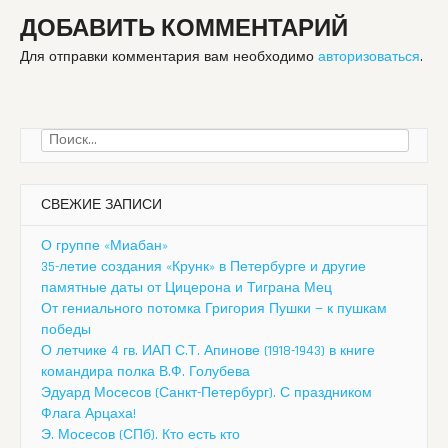
ДОБАВИТЬ КОММЕНТАРИЙ
Для отправки комментария вам необходимо
авторизоваться
.
Найти:
СВЕЖИЕ ЗАПИСИ
О группе «Миабан»
35-летие создания «Крунк» в Петербурге и другие
памятные даты от Цицерона и Тиграна Мец
От гениального потомка Григория Пушки — к пушкам
победы
О летчике 4 гв. ИАП С.Т. Апинове (1918-1943) в книге
командира полка В.Ф. Голубева
Эдуард Мосесов (Санкт-Петербург). С праздником
Флага Арцаха!
Э. Мосесов (СПб). Кто есть кто