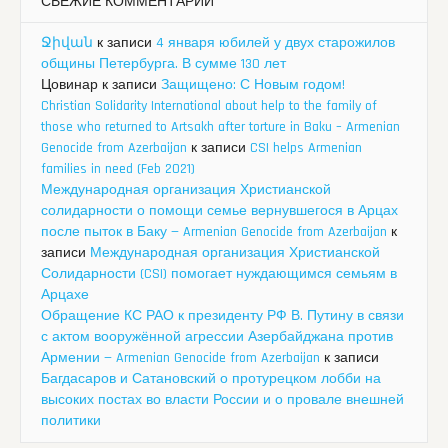
СВЕЖИЕ КОММЕНТАРИИ
Ջիվան
к записи
4 января юбилей у двух старожилов
общины Петербурга. В сумме 130 лет
Цовинар
к записи
Защищено: С Новым годом!
Christian Solidarity International about help to the family of
those who returned to Artsakh after torture in Baku – Armenian
Genocide from Azerbaijan
к записи
CSI helps Armenian
families in need (Feb 2021)
Международная организация Христианской
солидарности о помощи семье вернувшегося в Арцах
после пыток в Баку — Armenian Genocide from Azerbaijan
к
записи
Международная организация Христианской
Солидарности (CSI) помогает нуждающимся семьям в
Арцахе
Обращение КС РАО к президенту РФ В. Путину в связи
с актом вооружённой агрессии Азербайджана против
Армении — Armenian Genocide from Azerbaijan
к записи
Багдасаров и Сатановский о протурецком лобби на
высоких постах во власти России и о провале внешней
политики