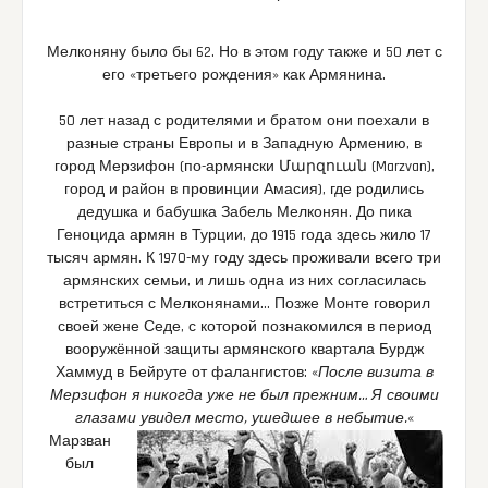
Мелконяну было бы 62. Но в этом году также и 50 лет с
его «третьего рождения» как Армянина.
50 лет назад с родителями и братом они поехали в
разные страны Европы и в Западную Армению, в
город Мерзифон (по-армянски Մարզուան (Marzvan),
город и район в провинции Амасия), где родились
дедушка и бабушка Забель Мелконян. До пика
Геноцида армян в Турции, до 1915 года здесь жило 17
тысяч армян. К 1970-му году здесь проживали всего три
армянских семьи, и лишь одна из них согласилась
встретиться с Мелконянами… Позже Монте говорил
своей жене Седе, с которой познакомился в период
вооружённой защиты армянского квартала Бурдж
Хаммуд в Бейруте от фалангистов: «
После визита в
Мерзифон я никогда уже не был прежним… Я своими
глазами увидел место, ушедшее в небытие.
«
Марзван
был