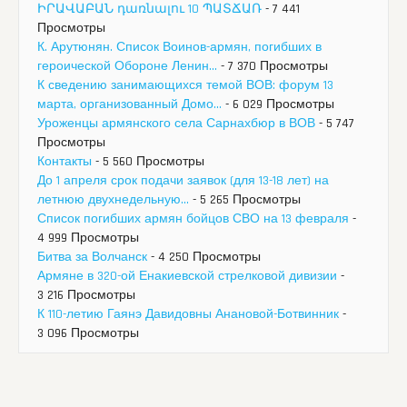
ԻՐԱՎԱԲԱՆ դառնալու 10 ՊԱՏՃԱՌ
- 7 441
Просмотры
К. Арутюнян. Список Воинов-армян, погибших в
героической Обороне Ленин...
- 7 370 Просмотры
К сведению занимающихся темой ВОВ: форум 13
марта, организованный Домо...
- 6 029 Просмотры
Уроженцы армянского села Сарнахбюр в ВОВ
- 5 747
Просмотры
Контакты
- 5 560 Просмотры
До 1 апреля срок подачи заявок (для 13-18 лет) на
летнюю двухнедельную...
- 5 265 Просмотры
Список погибших армян бойцов СВО на 13 февраля
-
4 999 Просмотры
Битва за Волчанск
- 4 250 Просмотры
Армяне в 320-ой Енакиевской стрелковой дивизии
-
3 216 Просмотры
К 110-летию Гаянэ Давидовны Анановой-Ботвинник
-
3 096 Просмотры