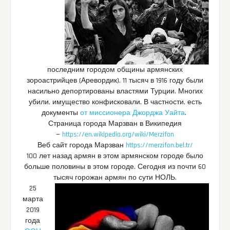
последним городом общины армянских
зороастрийцев (Аревордик). 11 тысяч в 1916 году были
насильно депортированы властями Турции. Многих
убили, имущество конфисковали. В частности, есть
документы
от миссионера Джорджа Уайта
.
Страница города Марзван в Википедия
—
https://en.wikipedia.org/wiki/Merzifon
Веб сайт города Марзван
https://merzifon.bel.tr/
100 лет назад армян в этом армянском городе было
больше половины в этом городе. Сегодня из почти 60
тысяч горожан армян по сути НОЛЬ.
25
марта
2019
года