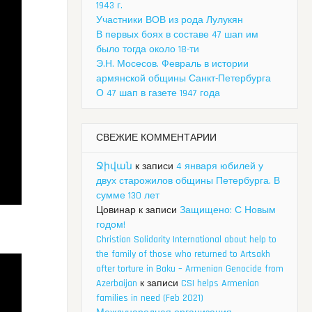
1943 г.
Участники ВОВ из рода Лулукян
В первых боях в составе 47 шап им
было тогда около 18-ти
Э.Н. Мосесов. Февраль в истории
армянской общины Санкт-Петербурга
О 47 шап в газете 1947 года
СВЕЖИЕ КОММЕНТАРИИ
Ջիվան
к записи
4 января юбилей у
двух старожилов общины Петербурга. В
сумме 130 лет
Цовинар
к записи
Защищено: С Новым
годом!
Christian Solidarity International about help to
the family of those who returned to Artsakh
after torture in Baku – Armenian Genocide from
Azerbaijan
к записи
CSI helps Armenian
families in need (Feb 2021)