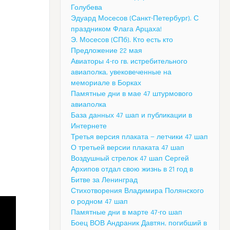
Голубева
Эдуард Мосесов (Санкт-Петербург). С
праздником Флага Арцаха!
Э. Мосесов (СПб). Кто есть кто
Предложение 22 мая
Авиаторы 4-го гв. истребительного
авиаполка, увековеченные на
мемориале в Борках
Памятные дни в мае 47 штурмового
авиаполка
База данных 47 шап и публикации в
Интернете
Третья версия плаката — летчики 47 шап
О третьей версии плаката 47 шап
Воздушный стрелок 47 шап Сергей
Архипов отдал свою жизнь в 21 год в
Битве за Ленинград
Стихотворения Владимира Полянского
о родном 47 шап
Памятные дни в марте 47-го шап
Боец ВОВ Андраник Давтян, погибший в