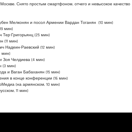
 в Москве. Снято простым смартфоном, отчего и невысокое качество
бен Мелконян и посол Армении Вардан Тоганян (10 мин)
19 мин)
ч Тер-Григорьянц (25 мин)
 (11 мин)
ич Надеин-Раевский (12 мин)
3 мин)
и Зоя Челдиева (4 мин)
 (3 мин)
да и Ваган Бабаханян (15 мин)
ения в конце конференции (16 мин)
рМедиа (на армянском, 10 мин)
усском, 11 мин)