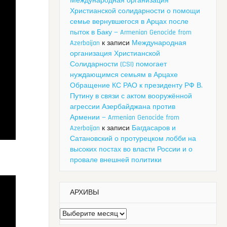
Международная организация
Христианской солидарности о помощи
семье вернувшегося в Арцах после
пыток в Баку — Armenian Genocide from
Azerbaijan
к записи
Международная
организация Христианской
Солидарности (CSI) помогает
нуждающимся семьям в Арцахе
Обращение КС РАО к президенту РФ В.
Путину в связи с актом вооружённой
агрессии Азербайджана против
Армении — Armenian Genocide from
Azerbaijan
к записи
Багдасаров и
Сатановский о протурецком лобби на
высоких постах во власти России и о
провале внешней политики
АРХИВЫ
Архивы