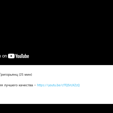
Григорьянц (25 мин)
ия лучшего качества —
https://youtu.be/cffQ5rUXZzQ