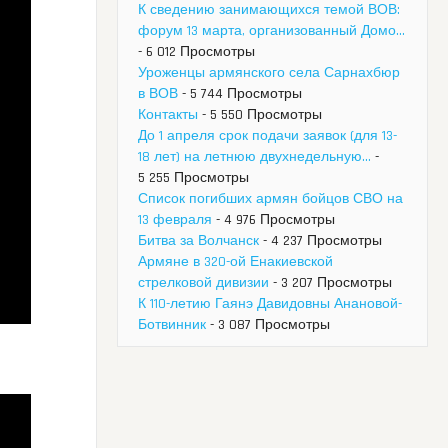
К сведению занимающихся темой ВОВ:
форум 13 марта, организованный Домо...
- 6 012 Просмотры
Уроженцы армянского села Сарнахбюр
в ВОВ
- 5 744 Просмотры
Контакты
- 5 550 Просмотры
До 1 апреля срок подачи заявок (для 13-
18 лет) на летнюю двухнедельную...
-
5 255 Просмотры
Список погибших армян бойцов СВО на
13 февраля
- 4 976 Просмотры
Битва за Волчанск
- 4 237 Просмотры
Армяне в 320-ой Енакиевской
стрелковой дивизии
- 3 207 Просмотры
К 110-летию Гаянэ Давидовны Анановой-
Ботвинник
- 3 087 Просмотры