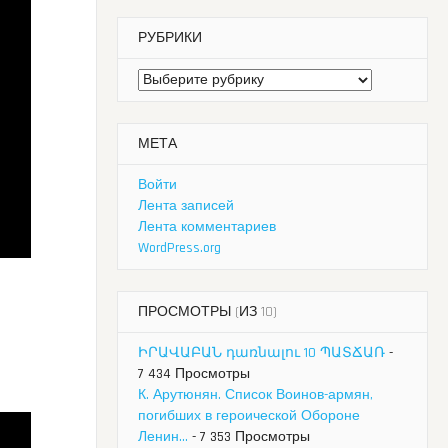
РУБРИКИ
Рубрики
МЕТА
Войти
Лента записей
Лента комментариев
WordPress.org
ПРОСМОТРЫ (ИЗ 10)
ԻՐԱՎԱԲԱՆ դառնալու 10 ՊԱՏՃԱՌ
-
7 434 Просмотры
К. Арутюнян. Список Воинов-армян,
погибших в героической Обороне
Ленин...
- 7 353 Просмотры