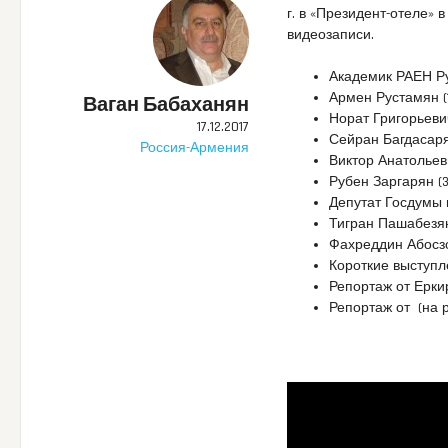
г. в «Президент-отеле»
видеозаписи.
Академик РАЕН Ру
Армен Рустамян (
Ваган Бабаханян
Норат Григорьеви
17.12.2017
Сейран Багдасарян
Россия-Армения
Виктор Анатольев
Рубен Заргарян (
Депутат Госдумы 
Тигран Пашабезян
Фахреддин Абосзо
Короткие выступл
Репортаж от Ерки
Репортаж от (на р