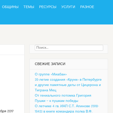
ОБЩИНЫ
ТЕМЫ
РЕСУРСЫ
УСЛУГИ
РАЗНОЕ
Найти:
СВЕЖИЕ ЗАПИСИ
О группе «Миабан»
35-летие создания «Крунк» в Петербурге
и другие памятные даты от Цицерона и
Тиграна Мец
От гениального потомка Григория
Пушки — к пушкам победы
О летчике 4 гв. ИАП С.Т. Апинове (1918-
бря 2017
1943) в книге командира полка В.Ф.