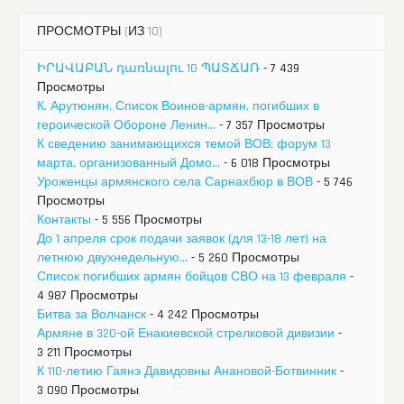
ПРОСМОТРЫ (ИЗ 10)
ԻՐԱՎԱԲԱՆ դառնալու 10 ՊԱՏՃԱՌ
- 7 439
Просмотры
К. Арутюнян. Список Воинов-армян, погибших в
героической Обороне Ленин...
- 7 357 Просмотры
К сведению занимающихся темой ВОВ: форум 13
марта, организованный Домо...
- 6 018 Просмотры
Уроженцы армянского села Сарнахбюр в ВОВ
- 5 746
Просмотры
Контакты
- 5 556 Просмотры
До 1 апреля срок подачи заявок (для 13-18 лет) на
летнюю двухнедельную...
- 5 260 Просмотры
Список погибших армян бойцов СВО на 13 февраля
-
4 987 Просмотры
Битва за Волчанск
- 4 242 Просмотры
Армяне в 320-ой Енакиевской стрелковой дивизии
-
3 211 Просмотры
К 110-летию Гаянэ Давидовны Анановой-Ботвинник
-
3 090 Просмотры