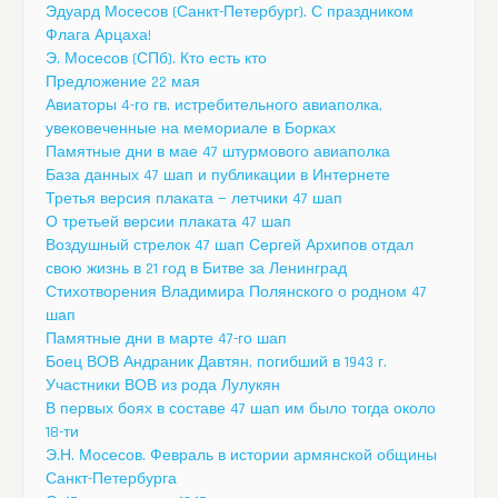
Эдуард Мосесов (Санкт-Петербург). С праздником
Флага Арцаха!
Э. Мосесов (СПб). Кто есть кто
Предложение 22 мая
Авиаторы 4-го гв. истребительного авиаполка,
увековеченные на мемориале в Борках
Памятные дни в мае 47 штурмового авиаполка
База данных 47 шап и публикации в Интернете
Третья версия плаката — летчики 47 шап
О третьей версии плаката 47 шап
Воздушный стрелок 47 шап Сергей Архипов отдал
свою жизнь в 21 год в Битве за Ленинград
Стихотворения Владимира Полянского о родном 47
шап
Памятные дни в марте 47-го шап
Боец ВОВ Андраник Давтян, погибший в 1943 г.
Участники ВОВ из рода Лулукян
В первых боях в составе 47 шап им было тогда около
18-ти
Э.Н. Мосесов. Февраль в истории армянской общины
Санкт-Петербурга