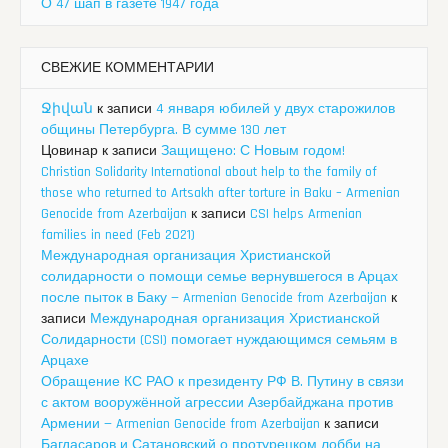
О 47 шап в газете 1947 года
СВЕЖИЕ КОММЕНТАРИИ
Ջիվան
к записи
4 января юбилей у двух старожилов
общины Петербурга. В сумме 130 лет
Цовинар
к записи
Защищено: С Новым годом!
Christian Solidarity International about help to the family of
those who returned to Artsakh after torture in Baku – Armenian
Genocide from Azerbaijan
к записи
CSI helps Armenian
families in need (Feb 2021)
Международная организация Христианской
солидарности о помощи семье вернувшегося в Арцах
после пыток в Баку — Armenian Genocide from Azerbaijan
к
записи
Международная организация Христианской
Солидарности (CSI) помогает нуждающимся семьям в
Арцахе
Обращение КС РАО к президенту РФ В. Путину в связи
с актом вооружённой агрессии Азербайджана против
Армении — Armenian Genocide from Azerbaijan
к записи
Багдасаров и Сатановский о протурецком лобби на