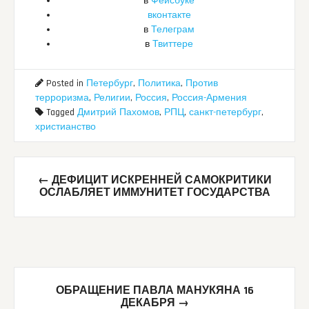
в
Фейсбуке
вконтакте
в
Телеграм
в
Твиттере
Posted in
Петербург
,
Политика
,
Против
терроризма
,
Религии
,
Россия
,
Россия-Армения
Tagged
Дмитрий Пахомов
,
РПЦ
,
санкт-петербург
,
христианство
Post
←
ДЕФИЦИТ ИСКРЕННЕЙ САМОКРИТИКИ
navigation
ОСЛАБЛЯЕТ ИММУНИТЕТ ГОСУДАРСТВА
ОБРАЩЕНИЕ ПАВЛА МАНУКЯНА 16
ДЕКАБРЯ
→