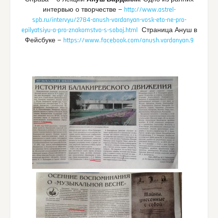
интервью о творчестве —
http://www.astrel-
spb.ru/intervyu/2784-anush-vardanyan-vosk-eto-ne-pro-
epilyatsiyu-a-pro-znakomstvo-s-soboj.html
Страница Ануш в
Фейсбуке —
https://www.facebook.com/anush.vardanyan.9