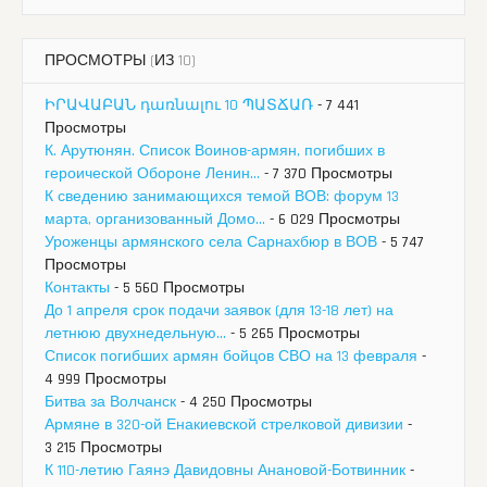
ПРОСМОТРЫ (ИЗ 10)
ԻՐԱՎԱԲԱՆ դառնալու 10 ՊԱՏՃԱՌ
- 7 441
Просмотры
К. Арутюнян. Список Воинов-армян, погибших в
героической Обороне Ленин...
- 7 370 Просмотры
К сведению занимающихся темой ВОВ: форум 13
марта, организованный Домо...
- 6 029 Просмотры
Уроженцы армянского села Сарнахбюр в ВОВ
- 5 747
Просмотры
Контакты
- 5 560 Просмотры
До 1 апреля срок подачи заявок (для 13-18 лет) на
летнюю двухнедельную...
- 5 265 Просмотры
Список погибших армян бойцов СВО на 13 февраля
-
4 999 Просмотры
Битва за Волчанск
- 4 250 Просмотры
Армяне в 320-ой Енакиевской стрелковой дивизии
-
3 215 Просмотры
К 110-летию Гаянэ Давидовны Анановой-Ботвинник
-