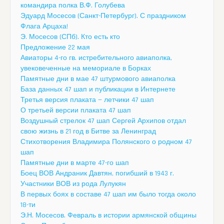
командира полка В.Ф. Голубева
Эдуард Мосесов (Санкт-Петербург). С праздником
Флага Арцаха!
Э. Мосесов (СПб). Кто есть кто
Предложение 22 мая
Авиаторы 4-го гв. истребительного авиаполка,
увековеченные на мемориале в Борках
Памятные дни в мае 47 штурмового авиаполка
База данных 47 шап и публикации в Интернете
Третья версия плаката — летчики 47 шап
О третьей версии плаката 47 шап
Воздушный стрелок 47 шап Сергей Архипов отдал
свою жизнь в 21 год в Битве за Ленинград
Стихотворения Владимира Полянского о родном 47
шап
Памятные дни в марте 47-го шап
Боец ВОВ Андраник Давтян, погибший в 1943 г.
Участники ВОВ из рода Лулукян
В первых боях в составе 47 шап им было тогда около
18-ти
Э.Н. Мосесов. Февраль в истории армянской общины