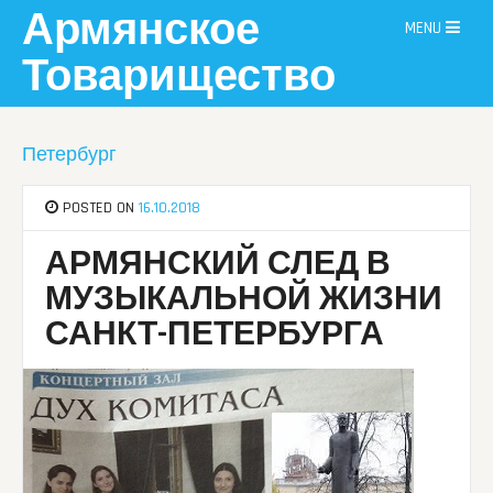
Skip
Армянское
MENU
to
content
Товарищество
Петербург
POSTED ON
16.10.2018
АРМЯНСКИЙ СЛЕД В
МУЗЫКАЛЬНОЙ ЖИЗНИ
САНКТ-ПЕТЕРБУРГА