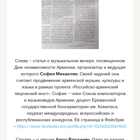
Слева — статья о музыкальном вечере, посвященном
Дню независимости Армении, организатор и ведущая
которого
София Микаелян
. Своей задачей она
считает продвижение армянской музыки, культуры и
языка в рамках проекта «Российско-армянский
творческий мост». София — член Союза композиторов
и музыковедов Армении, доцент Ереванской
государственной Консерватории им. Комитаса,
лауреат международных, всероссийских и
республиканских конкурсов. Её страница в Фейсбуке
—
https://www.facebook.com/profile.php?id=100000225679551
Справа — о лекции
Ануш Варданян
. Одно из ранних