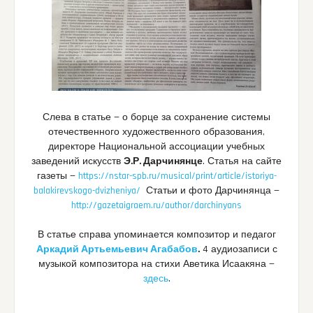
Слева в статье — о борце за сохранение системы
отечественного художественного образования,
директоре Национальной ассоциации учебных
заведений искусств
Э.Р. Дарчинянце
. Статья на сайте
газеты —
https://nstar-spb.ru/musical/print/article/istoriya-
balakirevskogo-dvizheniya/
Статьи и фото Дарчинянца —
http://gazetaigraem.ru/author/darchinyans
В статье справа упоминается композитор и педагог
Аркадий Артьемьевич Агабабов
.
4 аудиозаписи с
музыкой композитора на стихи Аветика Исаакяна —
здесь
.