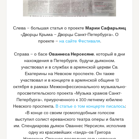
Слева — большая статья о проекте
Марии Сафарьянц
«Дворцы Крыма — Дворцы Санкт-Петербурга». О
проекте —
на сайте Фестиваля
.
Справа — о басе
Ованнеса Нерсесяне
, который в дни
нахождения в Петербурге, будучи дьяконом,
участвовал и в службах в армянской церкви Св.
Екатерины на Невском проспекте. Он также
участвовал и в концерте в армянской общине 13
октября в рамках Межконфессионального музыкально-
просветительского проекта «Музыка храмов Санкт-
Петербурга», приуроченного к 300-летнему юбилею
Невского проспекта.
В статье о том концерте писалось
:
«В конце со своим громоподобным голосом
выступил
солист ереванского театра оперы и балета
им. Спендиарова
дьякон Ованнес Нерсисян,
исполнив
одну из красивейших «гандз»-ов Григора