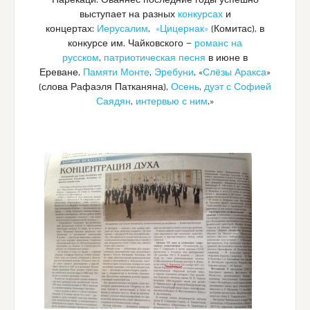
Нарекаци.
Ованнес последние годы успешно
выступает на разных
конкурсах
и
концертах:
Иерусалим
,
«Цицернак»
(Комитас), в
конкурсе им. Чайковского —
романс на
русском
,
патриотическая песня
в июне в
Ереване,
Памяти Монте
,
Эребуни
, «
Слёзы Аракса
»
(слова Рафаэля Патканяна),
Осень
,
дуэт с Софией
Саядян
,
интервью с ним
.»