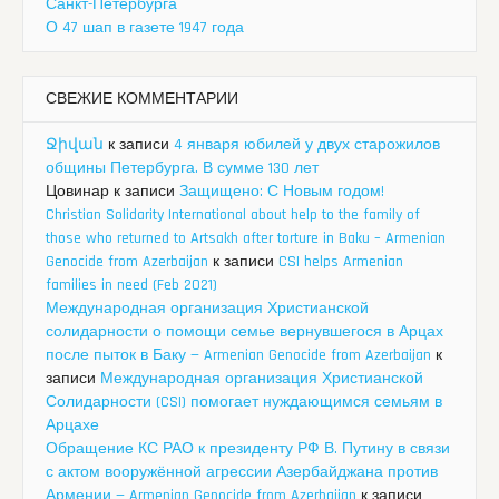
Санкт-Петербурга
О 47 шап в газете 1947 года
СВЕЖИЕ КОММЕНТАРИИ
Ջիվան
к записи
4 января юбилей у двух старожилов
общины Петербурга. В сумме 130 лет
Цовинар
к записи
Защищено: С Новым годом!
Christian Solidarity International about help to the family of
those who returned to Artsakh after torture in Baku – Armenian
Genocide from Azerbaijan
к записи
CSI helps Armenian
families in need (Feb 2021)
Международная организация Христианской
солидарности о помощи семье вернувшегося в Арцах
после пыток в Баку — Armenian Genocide from Azerbaijan
к
записи
Международная организация Христианской
Солидарности (CSI) помогает нуждающимся семьям в
Арцахе
Обращение КС РАО к президенту РФ В. Путину в связи
с актом вооружённой агрессии Азербайджана против
Армении — Armenian Genocide from Azerbaijan
к записи