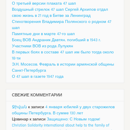
О третьей версии плаката 47 шап
Воздушный стрелок 47 шап Сергей Архипов отдал
свою жизнь в 21 год в Битве за Ленинград
Стихотворения Владимира Полянского о родном 47
шап
Памятные дни в марте 47-го шап
Боец ВОВ Андраник Давтян, погибший в 1943 г.
Участники ВОВ из рода Лулукян
В первых боях в составе 47 шап им было тогда около
18-ти
Э.Н. Мосесов. Февраль в истории армянской общины
Санкт-Петербурга
О 47 шап в газете 1947 года
СВЕЖИЕ КОММЕНТАРИИ
Ջիվան
к записи
4 января юбилей у двух старожилов
общины Петербурга. В сумме 130 лет
Цовинар
к записи
Защищено: С Новым годом!
Christian Solidarity International about help to the family of