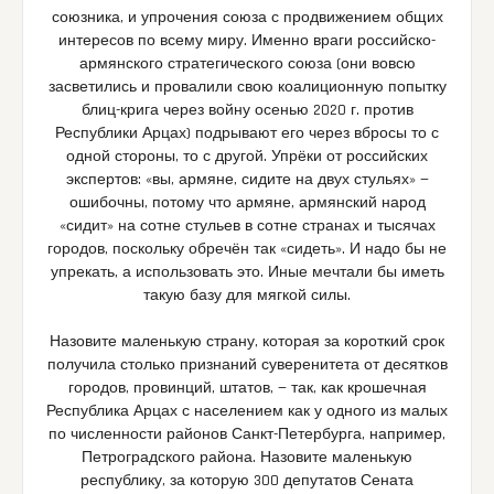
союзника, и упрочения союза с продвижением общих
интересов по всему миру. Именно враги российско-
армянского стратегического союза (они вовсю
засветились и провалили свою коалиционную попытку
блиц-крига через войну осенью 2020 г. против
Республики Арцах) подрывают его через вбросы то с
одной стороны, то с другой. Упрёки от российских
экспертов: «вы, армяне, сидите на двух стульях» —
ошибочны, потому что армяне, армянский народ
«сидит» на сотне стульев в сотне странах и тысячах
городов, поскольку обречён так «сидеть». И надо бы не
упрекать, а использовать это. Иные мечтали бы иметь
такую базу для мягкой силы.
Назовите маленькую страну, которая за короткий срок
получила столько признаний суверенитета от десятков
городов, провинций, штатов, — так, как крошечная
Республика Арцах с населением как у одного из малых
по численности районов Санкт-Петербурга, например,
Петроградского района. Назовите маленькую
республику, за которую 300 депутатов Сената