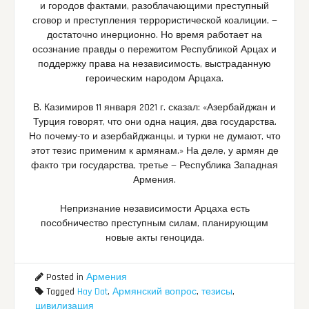
и городов фактами, разоблачающими преступный
сговор и преступления террористической коалиции, —
достаточно инерционно. Но время работает на
осознание правды о пережитом Республикой Арцах и
поддержку права на независимость, выстраданную
героическим народом Арцаха.
В. Казимиров 11 января 2021 г. сказал: «Азербайджан и
Турция говорят, что они одна нация, два государства.
Но почему-то и азербайджанцы, и турки не думают, что
этот тезис применим к армянам.» На деле, у армян де
факто три государства, третье — Республика Западная
Армения.
Непризнание независимости Арцаха есть
пособничество преступным силам, планирующим
новые акты геноцида.
Posted in
Армения
Tagged
Hay Dat
,
Армянский вопрос
,
тезисы
,
цивилизация