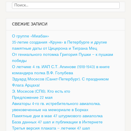
Найти:
СВЕЖИЕ ЗАПИСИ
О группе «Миабан»
35-летие создания «Крунк» в Петербурге и другие
памятные даты от Цицерона и Тиграна Мец
От гениального потомка Григория Пушки — к пушкам
победы
О летчике 4 гв. ИАП С.Т. Апинове (1918-1943) в книге
командира полка В.Ф. Голубева
Эдуард Мосесов (Санкт-Петербург). С праздником
Флага Арцаха!
Э. Мосесов (СПб). Кто есть кто
Предложение 22 мая
Авиаторы 4-го гв. истребительного авиаполка,
увековеченные на мемориале в Борках
Памятные дни в мае 47 штурмового авиаполка
База данных 47 шап и публикации в Интернете
Третья версия плаката — летчики 47 шап