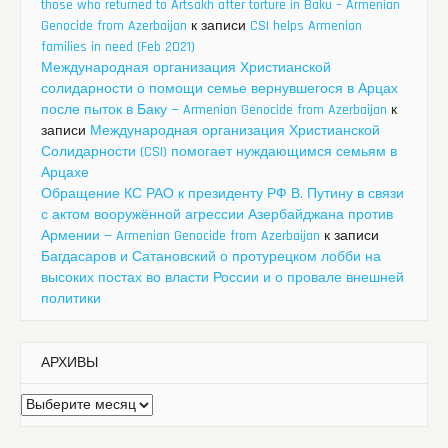
those who returned to Artsakh after torture in Baku – Armenian
Genocide from Azerbaijan
к записи
CSI helps Armenian
families in need (Feb 2021)
Международная организация Христианской
солидарности о помощи семье вернувшегося в Арцах
после пыток в Баку — Armenian Genocide from Azerbaijan
к
записи
Международная организация Христианской
Солидарности (CSI) помогает нуждающимся семьям в
Арцахе
Обращение КС РАО к президенту РФ В. Путину в связи
с актом вооружённой агрессии Азербайджана против
Армении — Armenian Genocide from Azerbaijan
к записи
Багдасаров и Сатановский о протурецком лобби на
высоких постах во власти России и о провале внешней
политики
АРХИВЫ
Архивы