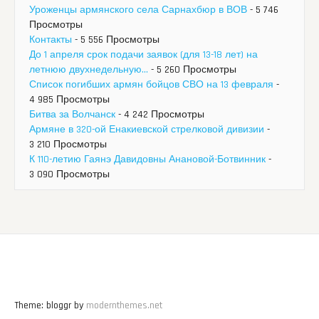
Уроженцы армянского села Сарнахбюр в ВОВ
- 5 746
Просмотры
Контакты
- 5 556 Просмотры
До 1 апреля срок подачи заявок (для 13-18 лет) на
летнюю двухнедельную...
- 5 260 Просмотры
Список погибших армян бойцов СВО на 13 февраля
-
4 985 Просмотры
Битва за Волчанск
- 4 242 Просмотры
Армяне в 320-ой Енакиевской стрелковой дивизии
-
3 210 Просмотры
К 110-летию Гаянэ Давидовны Анановой-Ботвинник
-
3 090 Просмотры
Theme: bloggr by
modernthemes.net