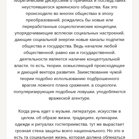
теоретическим дискуссиям о причинах и последствиях
неустоявшегося армянского общества.
Как это
происходило во многих обществах в эпоху
преобразований, рождались бы новые или
переработанные социологические концепции,
упорядочивающие всплески социальных настроений,
дающие социальной энергии новые каналы подпитки
общества и государства. Ведь началом любой
общественной, равно как и государственной,
деятельности является наличие концептуальной
власти, то есть, теории, осмысляющей происходящее
и дающей вектора развития. Заимствование чужой
теории подобно использованию подброшенного
врагом ложного плана сражения, а социологи,
популяризирующие подобные ловушки, уподобляются
вражеской агентуре.
Когда речь идет о музыке, литературе, искусстве в
целом, об образе жизни, традициях, кулинарии,
одежде и ритуалах гостеприимства, тут же вырастает
грозная стена защиты всего национального. Но это и
есть та социальная жизнь, которая должна облекаться