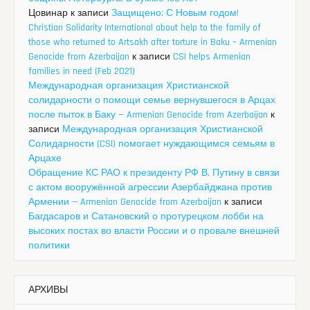
Цовинар
к записи
Защищено: С Новым годом!
Christian Solidarity International about help to the family of
those who returned to Artsakh after torture in Baku – Armenian
Genocide from Azerbaijan
к записи
CSI helps Armenian
families in need (Feb 2021)
Международная организация Христианской
солидарности о помощи семье вернувшегося в Арцах
после пыток в Баку — Armenian Genocide from Azerbaijan
к
записи
Международная организация Христианской
Солидарности (CSI) помогает нуждающимся семьям в
Арцахе
Обращение КС РАО к президенту РФ В. Путину в связи
с актом вооружённой агрессии Азербайджана против
Армении — Armenian Genocide from Azerbaijan
к записи
Багдасаров и Сатановский о протурецком лобби на
высоких постах во власти России и о провале внешней
политики
АРХИВЫ