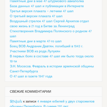
Памятные дни в мае 47 штурмового авиаполка
База данных 47 шап и публикации в Интернете
Третья версия плаката — летчики 47 шап
О третьей версии плаката 47 шап
Воздушный стрелок 47 шап Сергей Архипов отдал
свою жизнь в 21 год в Битве за Ленинград
Стихотворения Владимира Полянского о родном 47
шап
Памятные дни в марте 47-го шап
Боец ВОВ Андраник Давтян, погибший в 1943 г.
Участники ВОВ из рода Лулукян
В первых боях в составе 47 шап им было тогда около
18-ти
Э.Н. Мосесов. Февраль в истории армянской общины
Санкт-Петербурга
О 47 шап в газете 1947 года
СВЕЖИЕ КОММЕНТАРИИ
Ջիվան
к записи
4 января юбилей у двух старожилов
общины Петербурга. В сумме 130 лет