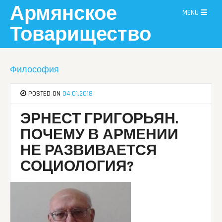
Skip
Армянское
MENU
to
content
Товарищество
Философия
POSTED ON
04.01.2018
ЭРНЕСТ ГРИГОРЬЯН.
ПОЧЕМУ В АРМЕНИИ
НЕ РАЗВИВАЕТСЯ
СОЦИОЛОГИЯ?