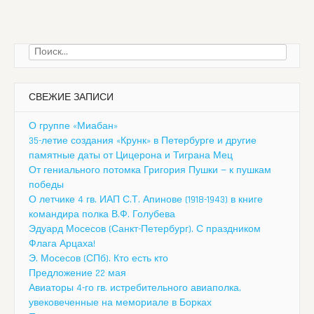
Найти:
СВЕЖИЕ ЗАПИСИ
О группе «Миабан»
35-летие создания «Крунк» в Петербурге и другие
памятные даты от Цицерона и Тиграна Мец
От гениального потомка Григория Пушки — к пушкам
победы
О летчике 4 гв. ИАП С.Т. Апинове (1918-1943) в книге
командира полка В.Ф. Голубева
Эдуард Мосесов (Санкт-Петербург). С праздником
Флага Арцаха!
Э. Мосесов (СПб). Кто есть кто
Предложение 22 мая
Авиаторы 4-го гв. истребительного авиаполка,
увековеченные на мемориале в Борках