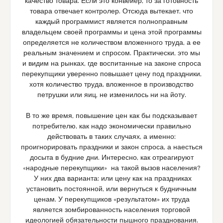
качество товара. Если это конвейер, то за готовность
товара отвечает контролер. Отсюда вытекает, что
каждый программист является полноправным
владельцем своей программы и цена этой программы
определяется не количеством вложенного труда, а ее
реальным значением и спросом. Практически, это мы
и видим на рынках, где воспитанные на законе спроса
перекупщики уверенно повышает цену под праздники,
хотя количество труда, вложенное в производство
петрушки или яиц, не изменилось ни на йоту.
В то же время, повышение цен как бы подсказывает
потребителю, как надо экономически правильно
действовать в таких случаях, а именно:
проигнорировать праздники и закон спроса, а наесться
досыта в будние дни. Интересно, как отреагируют
«народные перекупщики» на такой вызов населения?
У них два варианта: или цену как на праздниках
установить постоянной, или вернуться к будничным
ценам. У перекупщиков «результатом» их труда
является зомбированность населения торговой
идеологией обязательности пышного празднования.