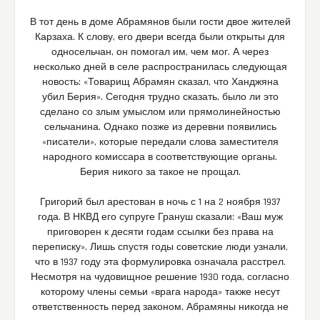
В тот день в доме Абрамянов были гости двое жителей
Карзаха. К слову, его двери всегда были открыты для
односельчан, он помогал им, чем мог. А через
несколько дней в селе распространилась следующая
новость: «Товарищ Абрамян сказал, что Ханджяна
убил Берия». Сегодня трудно сказать, было ли это
сделано со злым умыслом или прямолинейностью
сельчанина. Однако позже из деревни появились
«писатели», которые передали слова заместителя
народного комиссара в соответствующие органы.
Берия никого за такое не прощал.
Григорий был арестован в ночь с 1 на 2 ноября 1937
года. В НКВД его супруге Грануш сказали: «Ваш муж
приговорен к десяти годам ссылки без права на
переписку». Лишь спустя годы советские люди узнали,
что в 1937 году эта формулировка означала расстрел.
Несмотря на чудовищное решение 1930 года, согласно
которому члены семьи «врага народа» также несут
ответственность перед законом, Абрамяны никогда не