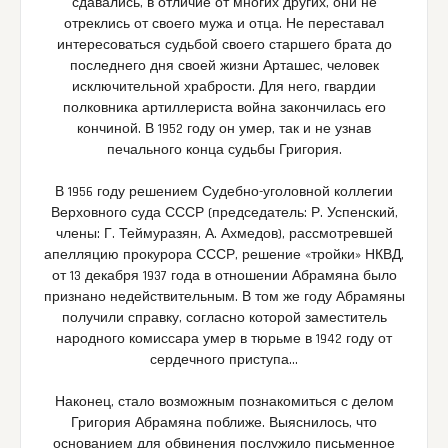
сдавались, в отличие от многих других, они не
отреклись от своего мужа и отца. Не переставал
интересоваться судьбой своего старшего брата до
последнего дня своей жизни Арташес, человек
исключительной храбрости. Для него, гвардии
полковника артиллериста война закончилась его
кончиной. В 1952 году он умер, так и не узнав
печального конца судьбы Григория.
В 1956 году решением Судебно-уголовной коллегии
Верховного суда СССР (председатель: Р. Успенский,
члены: Г. Теймуразян, А. Ахмедов), рассмотревшей
апелляцию прокурора СССР, решение «тройки» НКВД,
от 13 декабря 1937 года в отношении Абрамяна было
признано недействительным. В том же году Абрамяны
получили справку, согласно которой заместитель
народного комиссара умер в тюрьме в 1942 году от
сердечного приступа…
Наконец, стало возможным познакомиться с делом
Григория Абрамяна поближе. Выяснилось, что
основанием для обвинения послужило письменное