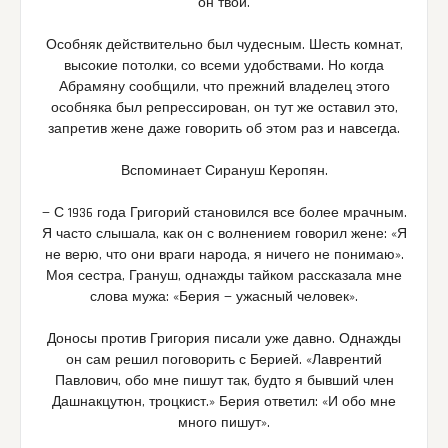
он твой.
Особняк действительно был чудесным. Шесть комнат,
высокие потолки, со всеми удобствами. Но когда
Абрамяну сообщили, что прежний владелец этого
особняка был репрессирован, он тут же оставил это,
запретив жене даже говорить об этом раз и навсегда.
Вспоминает Сирануш Керопян.
— С 1936 года Григорий становился все более мрачным.
Я часто слышала, как он с волнением говорил жене: «Я
не верю, что они враги народа, я ничего не понимаю».
Моя сестра, Грануш, однажды тайком рассказала мне
слова мужа: «Берия — ужасный человек».
Доносы против Григория писали уже давно. Однажды
он сам решил поговорить с Берией. «Лаврентий
Павлович, обо мне пишут так, будто я бывший член
Дашнакцутюн, троцкист.» Берия ответил: «И обо мне
много пишут».