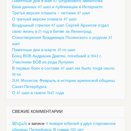
Памятные дни в мае 47 штурмового авиаполка
База данных 47 шап и публикации в Интернете
Третья версия плаката — летчики 47 шап
О третьей версии плаката 47 шап
Воздушный стрелок 47 шап Сергей Архипов отдал
свою жизнь в 21 год в Битве за Ленинград
Стихотворения Владимира Полянского о родном 47
шап
Памятные дни в марте 47-го шап
Боец ВОВ Андраник Давтян, погибший в 1943 г.
Участники ВОВ из рода Лулукян
В первых боях в составе 47 шап им было тогда около
18-ти
Э.Н. Мосесов. Февраль в истории армянской общины
Санкт-Петербурга
О 47 шап в газете 1947 года
СВЕЖИЕ КОММЕНТАРИИ
Ջիվան
к записи
4 января юбилей у двух старожилов
общины Петербурга. В сумме 130 лет