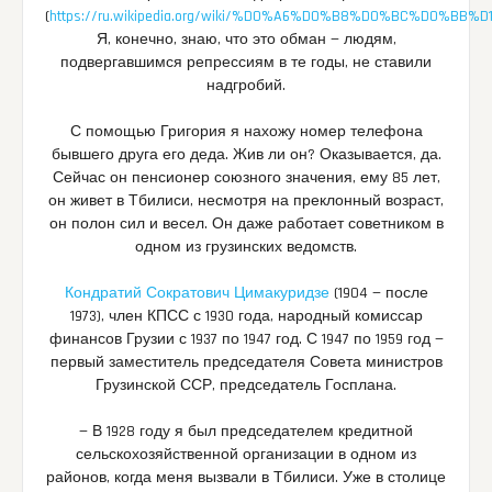
(
https://ru.wikipedia.org/wiki/%D0%A6%D0%B8%D0%BC%
Я, конечно, знаю, что это обман — людям,
подвергавшимся репрессиям в те годы, не ставили
надгробий.
С помощью Григория я нахожу номер телефона
бывшего друга его деда. Жив ли он? Оказывается, да.
Сейчас он пенсионер союзного значения, ему 85 лет,
он живет в Тбилиси, несмотря на преклонный возраст,
он полон сил и весел. Он даже работает советником в
одном из грузинских ведомств.
Кондратий Сократович Цимакуридзе
(1904 — после
1973), член КПСС с 1930 года, народный комиссар
финансов Грузии с 1937 по 1947 год. С 1947 по 1959 год —
первый заместитель председателя Совета министров
Грузинской ССР, председатель Госплана.
— В 1928 году я был председателем кредитной
сельскохозяйственной организации в одном из
районов, когда меня вызвали в Тбилиси. Уже в столице