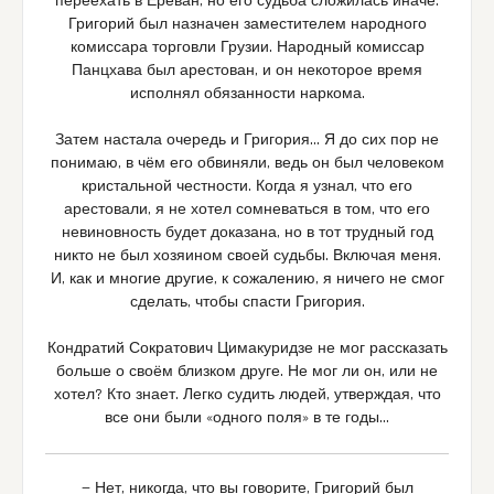
переехать в Ереван, но его судьба сложилась иначе:
Григорий был назначен заместителем народного
комиссара торговли Грузии. Народный комиссар
Панцхава был арестован, и он некоторое время
исполнял обязанности наркома.
Затем настала очередь и Григория… Я до сих пор не
понимаю, в чём его обвиняли, ведь он был человеком
кристальной честности. Когда я узнал, что его
арестовали, я не хотел сомневаться в том, что его
невиновность будет доказана, но в тот трудный год
никто не был хозяином своей судьбы. Включая меня.
И, как и многие другие, к сожалению, я ничего не смог
сделать, чтобы спасти Григория.
Кондратий Сократович Цимакуридзе не мог рассказать
больше о своём близком друге. Не мог ли он, или не
хотел? Кто знает. Легко судить людей, утверждая, что
все они были «одного поля» в те годы…
— Нет, никогда, что вы говорите, Григорий был