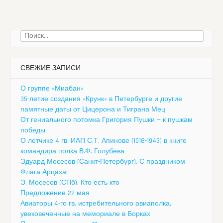
Найти:
СВЕЖИЕ ЗАПИСИ
О группе «Миабан»
35-летие создания «Крунк» в Петербурге и другие
памятные даты от Цицерона и Тиграна Мец
От гениального потомка Григория Пушки — к пушкам
победы
О летчике 4 гв. ИАП С.Т. Апинове (1918-1943) в книге
командира полка В.Ф. Голубева
Эдуард Мосесов (Санкт-Петербург). С праздником
Флага Арцаха!
Э. Мосесов (СПб). Кто есть кто
Предложение 22 мая
Авиаторы 4-го гв. истребительного авиаполка,
увековеченные на мемориале в Борках