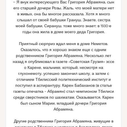
— Я внук интересующего Вас Григория Абрамяна, сын
его старшей дочери Розы. Жаль, что моей матери нет
в живых, она бы многое рассказала. Хотя я много
слышал от своей бабушки Грануш. Знаете, сестра
моей бабушки, Сирануш, тоже много знает; в 1930-е
годы она жила в доме моего деда Григория.
Приятный сюрприз ждал меня в доме Неметов.
Оказалось, что я хорошо знаком еще с одним
родственником Григория Абрамяна. Несколько лет
назад я опубликовал в газете «Советская Грузия» эссе
о Карене, мальчике, который, несмотря на
глухонемоту, успешно закончил школу, а затем с
отличием Тбилисский политехнический институт и
поступил в аспирантуру. Карен Бабаханов (в статье
газеты опечатка – Абрамян) стал чемпионом Тбилиси
среди сверстников по шахматам. Оказывается, Карен
был сыном Марии, младшей дочери Григория
Абрамяна.
Другие родственники Григория Абрамяна, живущие в