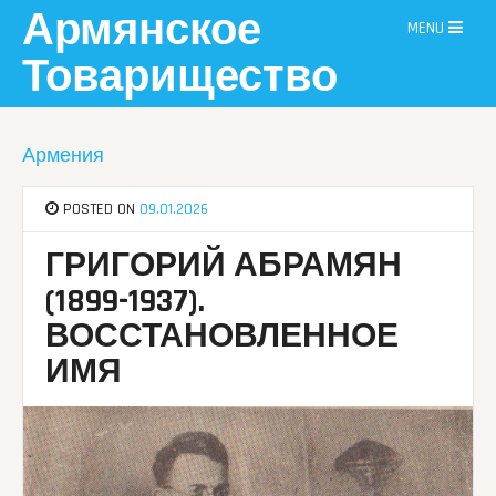
Skip
Армянское
MENU
to
content
Товарищество
Армения
POSTED ON
09.01.2026
ГРИГОРИЙ АБРАМЯН
(1899-1937).
ВОССТАНОВЛЕННОЕ
ИМЯ