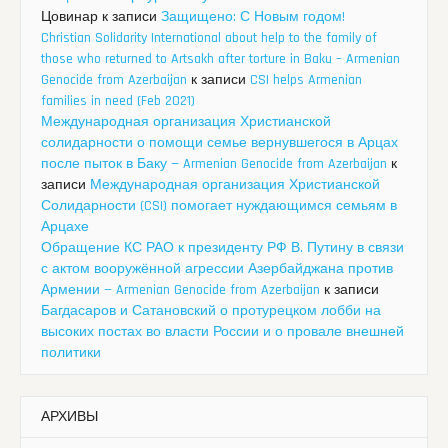
Цовинар
к записи
Защищено: С Новым годом!
Christian Solidarity International about help to the family of
those who returned to Artsakh after torture in Baku – Armenian
Genocide from Azerbaijan
к записи
CSI helps Armenian
families in need (Feb 2021)
Международная организация Христианской
солидарности о помощи семье вернувшегося в Арцах
после пыток в Баку — Armenian Genocide from Azerbaijan
к
записи
Международная организация Христианской
Солидарности (CSI) помогает нуждающимся семьям в
Арцахе
Обращение КС РАО к президенту РФ В. Путину в связи
с актом вооружённой агрессии Азербайджана против
Армении — Armenian Genocide from Azerbaijan
к записи
Багдасаров и Сатановский о протурецком лобби на
высоких постах во власти России и о провале внешней
политики
АРХИВЫ