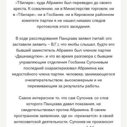
«Тбиларе», куда Абрамян был переведен до своего
ареста. К сожалению, ни в Министерстве торговли, ни
в «Тбиларе», ни в Госбанке, ни в Кировском районном
комитете партии я не нашел никаких следов
протоколов этого заседания.
В ходе расследования Панцхава заявил (читай: ого
заставили заявить — В.Г.), что якобы слышал, будто его
бывший заместитель Абрамян был членом партии
«Дашнакцутюн», и что во время разговора с бывшим
управляющим отделения Госбанка Супоневым
последний охарактеризовал Абрамяна как
недостойного члена партии, человека, занимающегося
очковтирательством, высокомерным и не
переживающим за результаты работы.
Самое интересное то, что сам Супонев, со слов
которого Панцхава давал показания, не
свидетельствовал против Абрамяна. В своем
пространном заявлении, где он «признается» в своей
антисоветской деятельности, Супонев не произносит