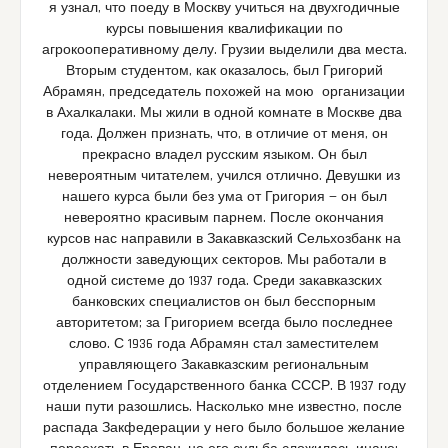
я узнал, что поеду в Москву учиться на двухгодичные
курсы повышения квалификации по
агрокооперативному делу. Грузии выделили два места.
Вторым студентом, как оказалось, был Григорий
Абрамян, председатель похожей на мою организации
в Ахалкалаки. Мы жили в одной комнате в Москве два
года. Должен признать, что, в отличие от меня, он
прекрасно владел русским языком. Он был
невероятным читателем, учился отлично. Девушки из
нашего курса были без ума от Григория — он был
невероятно красивым парнем. После окончания
курсов нас направили в Закавказский Сельхозбанк на
должности заведующих секторов. Мы работали в
одной системе до 1937 года. Среди закавказских
банковских специалистов он был бесспорным
авторитетом; за Григорием всегда было последнее
слово. С 1936 года Абрамян стал заместителем
управляющего Закавказским региональным
отделением Государственного банка СССР. В 1937 году
наши пути разошлись. Насколько мне известно, после
распада Закфедерации у него было большое желание