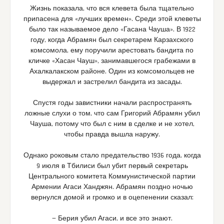
Жизнь показала, что вся клевета была тщательно
припасена для «лучших времен». Среди этой клеветы
было так называемое дело «Гасана Чауша». В 1922
году, когда Абрамян был секретарем Карзахского
комсомола, ему поручили арестовать бандита по
кличке «Хасан Чауш», занимавшегося грабежами в
Ахалкалакском районе. Один из комсомольцев не
выдержал и застрелил бандита из засады.
Спустя годы завистники начали распространять
ложные слухи о том, что сам Григорий Абрамян убил
Чауша, потому что был с ним в сделке и не хотел,
чтобы правда вышла наружу.
Однако роковым стало предательство 1936 года, когда
9 июля в Тбилиси был убит первый секретарь
Центрального комитета Коммунистической партии
Армении Агаси Ханджян. Абрамян поздно ночью
вернулся домой и громко и в оцепенении сказал:
— Берия убил Агаси, и все это знают.