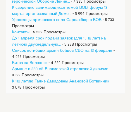
героической Обороне Ленин...
- 7 335 Просмотры
К сведению занимающихся темой ВОВ: форум 13
марта, организованный Домо...
- 5 994 Просмотры
Уроженцы армянского села Сарнахбюр в ВОВ
- 5 733
Просмотры
Контакты
- 5 539 Просмотры
До 1 апреля срок подачи заявок (для 13-18 лет) на
летнюю двухнедельную...
- 5 238 Просмотры
Список погибших армян бойцов СВО на 13 февраля
-
4 953 Просмотры
Битва за Волчанск
- 4 229 Просмотры
Армяне в 320-ой Енакиевской стрелковой дивизии
-
3 199 Просмотры
К 110-летию Гаянэ Давидовны Анановой-Ботвинник
-
3 078 Просмотры