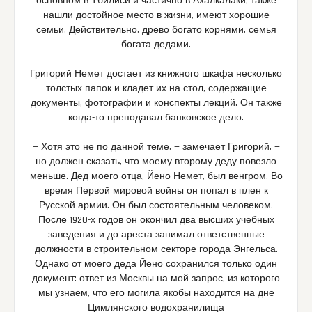
основном в Тбилиси и частично в Ахалкалаки, также
нашли достойное место в жизни, имеют хорошие
семьи. Действительно, древо богато корнями, семья
богата дедами.
Григорий Немет достает из книжного шкафа несколько
толстых папок и кладет их на стол, содержащие
документы, фотографии и конспекты лекций. Он также
когда-то преподавал банковское дело.
— Хотя это не по данной теме, — замечает Григорий, —
но должен сказать, что моему второму деду повезло
меньше. Дед моего отца, Йено Немет, был венгром. Во
время Первой мировой войны он попал в плен к
Русской армии. Он был состоятельным человеком.
После 1920-х годов он окончил два высших учебных
заведения и до ареста занимал ответственные
должности в строительном секторе города Энгельса.
Однако от моего деда Йено сохранился только один
документ: ответ из Москвы на мой запрос, из которого
мы узнаем, что его могила якобы находится на дне
Цимлянского водохранилища