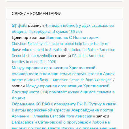
СВЕЖИЕ КОММЕНТАРИИ
Ջիվան
к записи
4 января юбилей у двух старожилов
общины Петербурга. В сумме 130 лет
Цовинар
к записи
Защищено: С Новым годом!
Christian Solidarity International about help to the family of
those who returned to Artsakh after torture in Baku – Armenian
Genocide from Azerbaijan
к записи
CSI helps Armenian
families in need (Feb 2021)
Международная организация Христианской
солидарности о помощи семье вернувшегося в Арцах
после пыток в Баку — Armenian Genocide from Azerbaijan
к
записи
Международная организация Христианской
Солидарности (CSI) помогает нуждающимся семьям в
Арцахе
Обращение КС РАО к президенту РФ В. Путину в связи
с актом вооружённой агрессии Азербайджана против
Армении — Armenian Genocide from Azerbaijan
к записи
Багдасаров и Сатановский о протурецком лобби на
высоких постах во власти России и о провале внешней