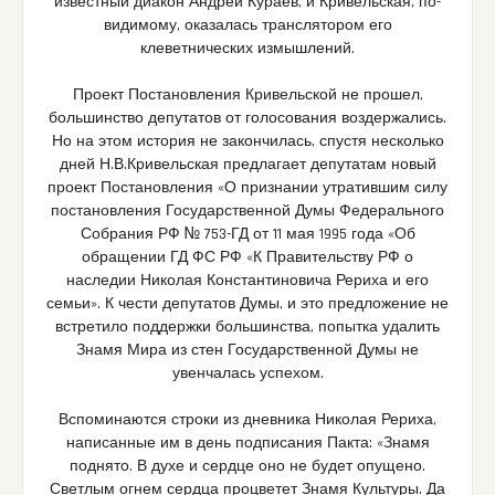
известный диакон Андрей Кураев, и Кривельская, по-
видимому, оказалась транслятором его
клеветнических измышлений.
Проект Постановления Кривельской не прошел,
большинство депутатов от голосования воздержались.
Но на этом история не закончилась, спустя несколько
дней Н.В.Кривельская предлагает депутатам новый
проект Постановления «О признании утратившим силу
постановления Государственной Думы Федерального
Собрания РФ № 753-ГД от 11 мая 1995 года «Об
обращении ГД ФС РФ «К Правительству РФ о
наследии Николая Константиновича Рериха и его
семьи». К чести депутатов Думы, и это предложение не
встретило поддержки большинства, попытка удалить
Знамя Мира из стен Государственной Думы не
увенчалась успехом.
Вспоминаются строки из дневника Николая Рериха,
написанные им в день подписания Пакта: «Знамя
поднято. В духе и сердце оно не будет опущено.
Светлым огнем сердца процветет Знамя Культуры. Да