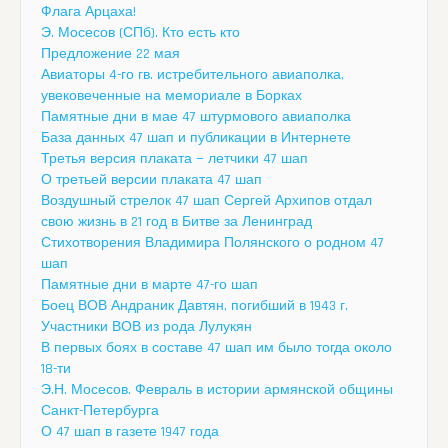
Флага Арцаха!
Э. Мосесов (СПб). Кто есть кто
Предложение 22 мая
Авиаторы 4-го гв. истребительного авиаполка,
увековеченные на мемориале в Борках
Памятные дни в мае 47 штурмового авиаполка
База данных 47 шап и публикации в Интернете
Третья версия плаката — летчики 47 шап
О третьей версии плаката 47 шап
Воздушный стрелок 47 шап Сергей Архипов отдал
свою жизнь в 21 год в Битве за Ленинград
Стихотворения Владимира Полянского о родном 47
шап
Памятные дни в марте 47-го шап
Боец ВОВ Андраник Давтян, погибший в 1943 г.
Участники ВОВ из рода Лулукян
В первых боях в составе 47 шап им было тогда около
18-ти
Э.Н. Мосесов. Февраль в истории армянской общины
Санкт-Петербурга
О 47 шап в газете 1947 года