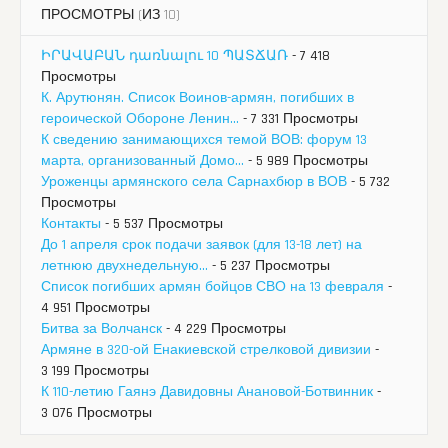
ПРОСМОТРЫ (ИЗ 10)
ԻՐԱՎԱԲԱՆ դառնալու 10 ՊԱՏՃԱՌ
- 7 418
Просмотры
К. Арутюнян. Список Воинов-армян, погибших в
героической Обороне Ленин...
- 7 331 Просмотры
К сведению занимающихся темой ВОВ: форум 13
марта, организованный Домо...
- 5 989 Просмотры
Уроженцы армянского села Сарнахбюр в ВОВ
- 5 732
Просмотры
Контакты
- 5 537 Просмотры
До 1 апреля срок подачи заявок (для 13-18 лет) на
летнюю двухнедельную...
- 5 237 Просмотры
Список погибших армян бойцов СВО на 13 февраля
-
4 951 Просмотры
Битва за Волчанск
- 4 229 Просмотры
Армяне в 320-ой Енакиевской стрелковой дивизии
-
3 199 Просмотры
К 110-летию Гаянэ Давидовны Анановой-Ботвинник
-
3 076 Просмотры