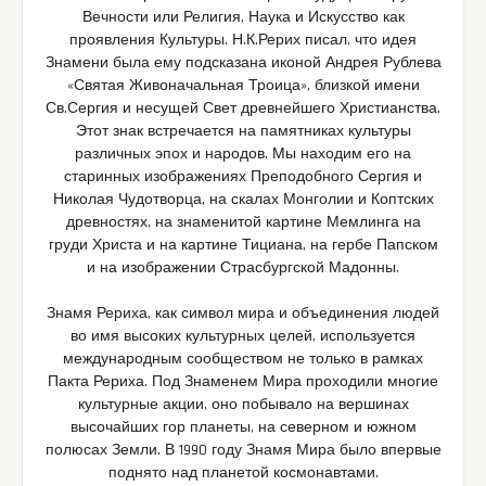
Вечности или Религия, Наука и Искусство как
проявления Культуры. Н.К.Рерих писал, что идея
Знамени была ему подсказана иконой Андрея Рублева
«Святая Живоначальная Троица», близкой имени
Св.Сергия и несущей Свет древнейшего Христианства.
Этот знак встречается на памятниках культуры
различных эпох и народов. Мы находим его на
старинных изображениях Преподобного Сергия и
Николая Чудотворца, на скалах Монголии и Коптских
древностях, на знаменитой картине Мемлинга на
груди Христа и на картине Тициана, на гербе Папском
и на изображении Страсбургской Мадонны.
Знамя Рериха, как символ мира и объединения людей
во имя высоких культурных целей, используется
международным сообществом не только в рамках
Пакта Рериха. Под Знаменем Мира проходили многие
культурные акции, оно побывало на вершинах
высочайших гор планеты, на северном и южном
полюсах Земли. В 1990 году Знамя Мира было впервые
поднято над планетой космонавтами.