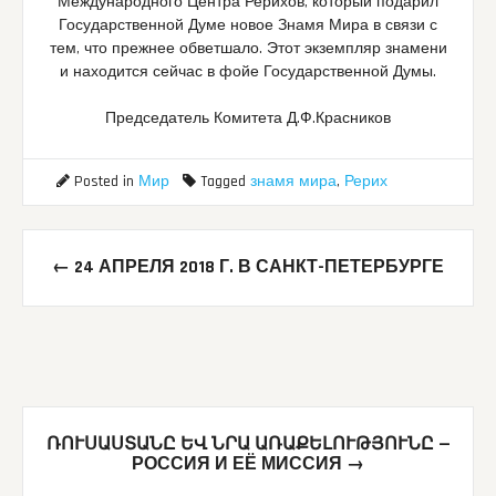
Международного Центра Рерихов, который подарил
Государственной Думе новое Знамя Мира в связи с
тем, что прежнее обветшало. Этот экземпляр знамени
и находится сейчас в фойе Государственной Думы.
Председатель Комитета Д.Ф.Красников
Posted in
Мир
Tagged
знамя мира
,
Рерих
Post
←
24 АПРЕЛЯ 2018 Г. В САНКТ-ПЕТЕРБУРГЕ
navigation
ՌՈՒՍԱՍՏԱՆԸ ԵՎ ՆՐԱ ԱՌԱՔԵԼՈՒԹՅՈՒՆԸ —
РОССИЯ И ЕЁ МИССИЯ
→