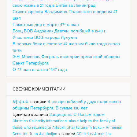
свою жизнь в 21 год в Битве за Ленинград
Стихотворения Владимира Полянского о родном 47
шап
Памятные дни в марте 47-го шап
Боец ВОВ Андраник Давтян, погибший в 1943 г.
Участники ВОВ из рода Лулукян
В первых боях в составе 47 шап им было тогда около
18-ти
Э.Н. Мосесов. Февраль в истории армянской общины
Санкт-Петербурга
О 47 шап в газете 1947 года
СВЕЖИЕ КОММЕНТАРИИ
Ջիվան
к записи
4 января юбилей у двух старожилов
общины Петербурга. В сумме 130 лет
Цовинар
к записи
Защищено: С Новым годом!
Christian Solidarity International about help to the family of
those who returned to Artsakh after torture in Baku – Armenian
Genocide from Azerbaijan
к записи
CSI helps Armenian