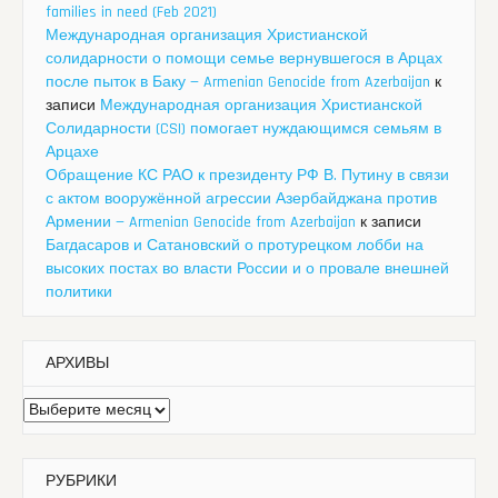
families in need (Feb 2021)
Международная организация Христианской
солидарности о помощи семье вернувшегося в Арцах
после пыток в Баку — Armenian Genocide from Azerbaijan
к
записи
Международная организация Христианской
Солидарности (CSI) помогает нуждающимся семьям в
Арцахе
Обращение КС РАО к президенту РФ В. Путину в связи
с актом вооружённой агрессии Азербайджана против
Армении — Armenian Genocide from Azerbaijan
к записи
Багдасаров и Сатановский о протурецком лобби на
высоких постах во власти России и о провале внешней
политики
АРХИВЫ
Архивы
РУБРИКИ