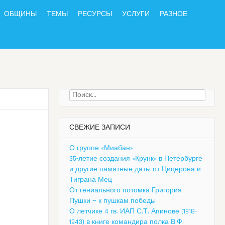
ОБЩИНЫ
ТЕМЫ
РЕСУРСЫ
УСЛУГИ
РАЗНОЕ
Найти:
СВЕЖИЕ ЗАПИСИ
О группе «Миабан»
35-летие создания «Крунк» в Петербурге
и другие памятные даты от Цицерона и
Тиграна Мец
От гениального потомка Григория
Пушки — к пушкам победы
О летчике 4 гв. ИАП С.Т. Апинове (1918-
1943) в книге командира полка В.Ф.