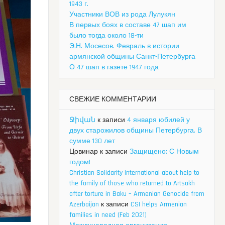
1943 г.
Участники ВОВ из рода Лулукян
В первых боях в составе 47 шап им
было тогда около 18-ти
Э.Н. Мосесов. Февраль в истории
армянской общины Санкт-Петербурга
О 47 шап в газете 1947 года
СВЕЖИЕ КОММЕНТАРИИ
Ջիվան
к записи
4 января юбилей у
двух старожилов общины Петербурга. В
сумме 130 лет
Цовинар
к записи
Защищено: С Новым
годом!
Christian Solidarity International about help to
the family of those who returned to Artsakh
after torture in Baku – Armenian Genocide from
Azerbaijan
к записи
CSI helps Armenian
families in need (Feb 2021)