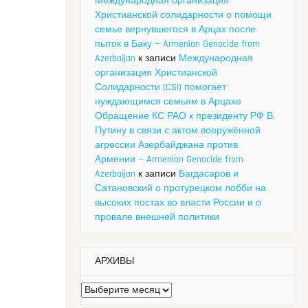
Международная организация
Христианской солидарности о помощи
семье вернувшегося в Арцах после
пыток в Баку — Armenian Genocide from
Azerbaijan
к записи
Международная
организация Христианской
Солидарности (CSI) помогает
нуждающимся семьям в Арцахе
Обращение КС РАО к президенту РФ В.
Путину в связи с актом вооружённой
агрессии Азербайджана против
Армении — Armenian Genocide from
Azerbaijan
к записи
Багдасаров и
Сатановский о протурецком лобби на
высоких постах во власти России и о
провале внешней политики
АРХИВЫ
Архивы