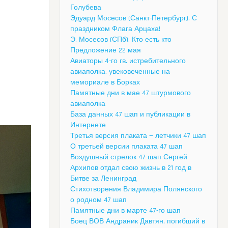
Голубева
Эдуард Мосесов (Санкт-Петербург). С
праздником Флага Арцаха!
Э. Мосесов (СПб). Кто есть кто
Предложение 22 мая
Авиаторы 4-го гв. истребительного
авиаполка, увековеченные на
мемориале в Борках
Памятные дни в мае 47 штурмового
авиаполка
База данных 47 шап и публикации в
Интернете
Третья версия плаката — летчики 47 шап
О третьей версии плаката 47 шап
Воздушный стрелок 47 шап Сергей
Архипов отдал свою жизнь в 21 год в
Битве за Ленинград
Стихотворения Владимира Полянского
о родном 47 шап
Памятные дни в марте 47-го шап
Боец ВОВ Андраник Давтян, погибший в