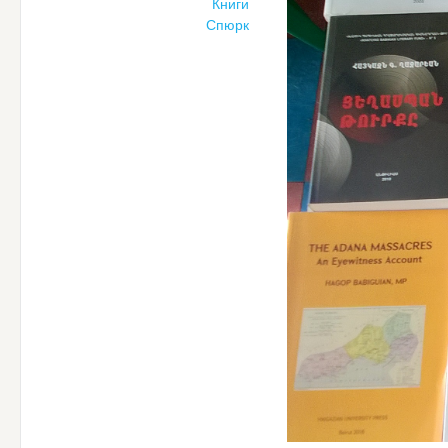
Книги
Спюрк