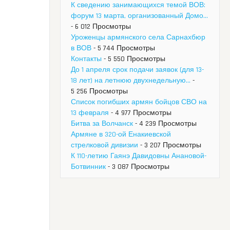
К сведению занимающихся темой ВОВ:
форум 13 марта, организованный Домо...
- 6 012 Просмотры
Уроженцы армянского села Сарнахбюр
в ВОВ
- 5 744 Просмотры
Контакты
- 5 550 Просмотры
До 1 апреля срок подачи заявок (для 13-
18 лет) на летнюю двухнедельную...
-
5 256 Просмотры
Список погибших армян бойцов СВО на
13 февраля
- 4 977 Просмотры
Битва за Волчанск
- 4 239 Просмотры
Армяне в 320-ой Енакиевской
стрелковой дивизии
- 3 207 Просмотры
К 110-летию Гаянэ Давидовны Анановой-
Ботвинник
- 3 087 Просмотры