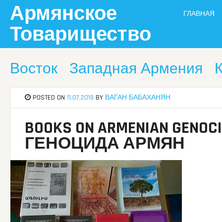
Skip
Армянское
ГЛАВНАЯ
to
content
Товарищество
Восток
Западная Армения
POSTED ON
11.07.2019
BY
ВАГАН БАБАХАНЯН
BOOKS ON ARMENIAN GENO
ГЕНОЦИДА АРМЯН