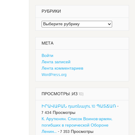
РУБРИКИ
Рубрики
МЕТА
Войти
Лента записей
Лента комментариев
WordPress.org
ПРОСМОТРЫ (ИЗ 10)
ԻՐԱՎԱԲԱՆ դառնալու 10 ՊԱՏՃԱՌ
-
7 434 Просмотры
К. Арутюнян. Список Воинов-армян,
погибших в героической Обороне
Ленин...
- 7 353 Просмотры