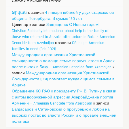
СВЕЖИЕ КОММЕНТАРИИ
Ջիվան
к записи
4 января юбилей у двух старожилов
общины Петербурга. В сумме 130 лет
Цовинар
к записи
Защищено: С Новым годом!
Christian Solidarity International about help to the family of
those who returned to Artsakh after torture in Baku – Armenian
Genocide from Azerbaijan
к записи
CSI helps Armenian
families in need (Feb 2021)
Международная организация Христианской
солидарности о помощи семье вернувшегося в Арцах
после пыток в Баку — Armenian Genocide from Azerbaijan
к
записи
Международная организация Христианской
Солидарности (CSI) помогает нуждающимся семьям в
Арцахе
Обращение КС РАО к президенту РФ В. Путину в связи
с актом вооружённой агрессии Азербайджана против
Армении — Armenian Genocide from Azerbaijan
к записи
Багдасаров и Сатановский о протурецком лобби на
высоких постах во власти России и о провале внешней
политики