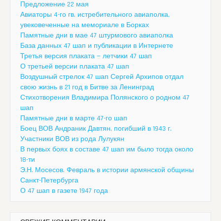
Предложение 22 мая
Авиаторы 4-го гв. истребительного авиаполка,
увековеченные на мемориале в Борках
Памятные дни в мае 47 штурмового авиаполка
База данных 47 шап и публикации в Интернете
Третья версия плаката — летчики 47 шап
О третьей версии плаката 47 шап
Воздушный стрелок 47 шап Сергей Архипов отдал
свою жизнь в 21 год в Битве за Ленинград
Стихотворения Владимира Полянского о родном 47
шап
Памятные дни в марте 47-го шап
Боец ВОВ Андраник Давтян, погибший в 1943 г.
Участники ВОВ из рода Лулукян
В первых боях в составе 47 шап им было тогда около
18-ти
Э.Н. Мосесов. Февраль в истории армянской общины
Санкт-Петербурга
О 47 шап в газете 1947 года