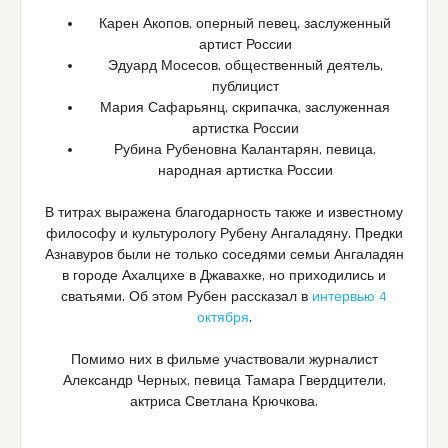
Карен Акопов, оперный певец, заслуженный
артист России
Эдуард Мосесов, общественный деятель,
публицист
Мария Сафарьянц, скрипачка, заслуженная
артистка России
Рубина Рубеновна Калантарян, певица,
народная артистка России
В титрах выражена благодарность также и известному
философу и культурологу Рубену Ангаладяну. Предки
Азнавуров были не только соседями семьи Ангаладян
в городе Ахалцихе в Джавахке, но приходились и
сватьями. Об этом Рубен рассказал в
интервью 4
октября
.
Помимо них в фильме участвовали журналист
Александр Черных, певица Тамара Гвердцители,
актриса Светлана Крючкова.