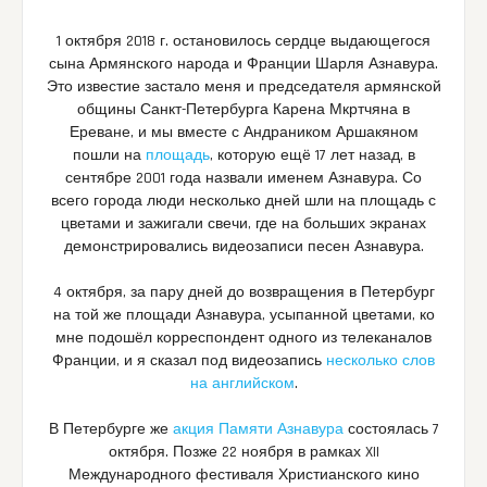
1 октября 2018 г. остановилось сердце выдающегося
сына Армянского народа и Франции Шарля Азнавура.
Это известие застало меня и председателя армянской
общины Санкт-Петербурга Карена Мкртчяна в
Ереване, и мы вместе с Андраником Аршакяном
пошли на
площадь
, которую ещё 17 лет назад, в
сентябре 2001 года назвали именем Азнавура. Со
всего города люди несколько дней шли на площадь с
цветами и зажигали свечи, где на больших экранах
демонстрировались видеозаписи песен Азнавура.
4 октября, за пару дней до возвращения в Петербург
на той же площади Азнавура, усыпанной цветами, ко
мне подошёл корреспондент одного из телеканалов
Франции, и я сказал под видеозапись
несколько слов
на английском
.
В Петербурге же
акция Памяти Азнавура
состоялась 7
октября. Позже 22 ноября в рамках XII
Международного фестиваля Христианского кино