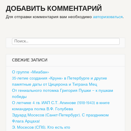
ДОБАВИТЬ КОММЕНТАРИЙ
Для отправки комментария вам необходимо
авторизоваться
.
Найти:
СВЕЖИЕ ЗАПИСИ
О группе «Миабан»
35-летие создания «Крунк» в Петербурге и другие
памятные даты от Цицерона и Тиграна Мец
От гениального потомка Григория Пушки — к пушкам
победы
О летчике 4 гв. ИАП С.Т. Апинове (1918-1943) в книге
командира полка В.Ф. Голубева
Эдуард Мосесов (Санкт-Петербург). С праздником
Флага Арцаха!
Э. Мосесов (СПб). Кто есть кто