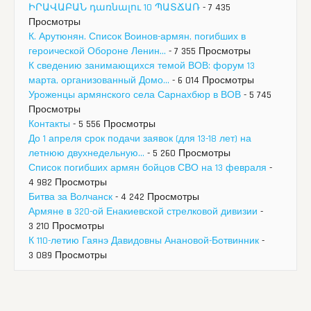
ԻՐԱՎԱԲԱՆ դառնալու 10 ՊԱՏՃԱՌ
- 7 435
Просмотры
К. Арутюнян. Список Воинов-армян, погибших в
героической Обороне Ленин...
- 7 355 Просмотры
К сведению занимающихся темой ВОВ: форум 13
марта, организованный Домо...
- 6 014 Просмотры
Уроженцы армянского села Сарнахбюр в ВОВ
- 5 745
Просмотры
Контакты
- 5 556 Просмотры
До 1 апреля срок подачи заявок (для 13-18 лет) на
летнюю двухнедельную...
- 5 260 Просмотры
Список погибших армян бойцов СВО на 13 февраля
-
4 982 Просмотры
Битва за Волчанск
- 4 242 Просмотры
Армяне в 320-ой Енакиевской стрелковой дивизии
-
3 210 Просмотры
К 110-летию Гаянэ Давидовны Анановой-Ботвинник
-
3 089 Просмотры