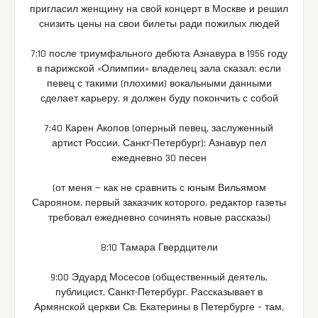
пригласил женщину на свой концерт в Москве и решил
снизить цены на свои билеты ради пожилых людей
7:10 после триумфального дебюта Азнавура в 1956 году
в парижской «Олимпии» владелец зала сказал: если
певец с такими (плохими) вокальными данными
сделает карьеру, я должен буду покончить с собой
7:40 Карен Акопов (оперный певец, заслуженный
артист России, Санкт-Петербург): Азнавур пел
ежедневно 30 песен
(от меня — как не сравнить с юным Вильямом
Сарояном, первый заказчик которого, редактор газеты
требовал ежедневно сочинять новые рассказы)
8:10 Тамара Гвердцители
9:00 Эдуард Мосесов (общественный деятель,
публицист, Санкт-Петербург. Рассказывает в
Армянской церкви Св. Екатерины в Петербурге – там,