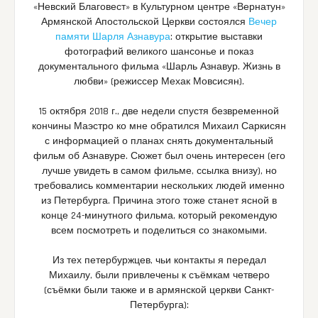
«Невский Благовест» в Культурном центре «Вернатун»
Армянской Апостольской Церкви состоялся
Вечер
памяти Шарля Азнавура
: открытие выставки
фотографий великого шансонье и показ
документального фильма «Шарль Азнавур. Жизнь в
любви» (режиссер Мехак Мовсисян).
15 октября 2018 г., две недели спустя безвременной
кончины Маэстро ко мне обратился Михаил Саркисян
с информацией о планах снять документальный
фильм об Азнавуре. Сюжет был очень интересен (его
лучше увидеть в самом фильме, ссылка внизу), но
требовались комментарии нескольких людей именно
из Петербурга. Причина этого тоже станет ясной в
конце 24-минутного фильма, который рекомендую
всем посмотреть и поделиться со знакомыми.
Из тех петербуржцев, чьи контакты я передал
Михаилу, были привлечены к съёмкам четверо
(съёмки были также и в армянской церкви Санкт-
Петербурга):