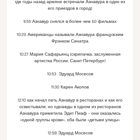
где годы назад армяне встречали Азнавура в один из
его приездов в город)
9:55 Азнавур снялся в более чем 60 фильмах
10:20 Американцы называли Азнавура французским
Фрэнком Синатра
10:27 Мария Сафарьянц (скрипачка, заслуженная
артистка России, Санкт-Петербург)
10:53 Эдуард Мосесов
11:30 Карен Акопов
12:10 как начал петь Азнавур в ресторанах и как его
освистывали, но однажды в одном из ресторанов
Азнавура приметила Эдит Пиаф – они оказались
«одной группы крови», оба были «детьми улицы»
12:58 Эдуард Мосесов