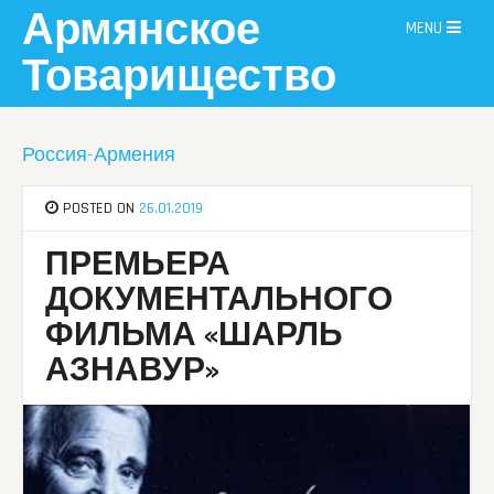
Skip
Армянское
MENU
to
content
Товарищество
Россия-Армения
POSTED ON
26.01.2019
ПРЕМЬЕРА
ДОКУМЕНТАЛЬНОГО
ФИЛЬМА «ШАРЛЬ
АЗНАВУР»