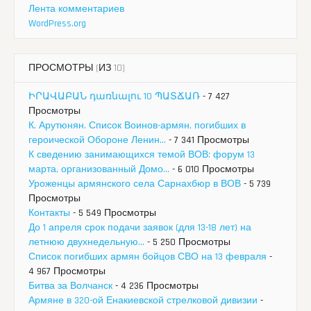
Лента комментариев
WordPress.org
ПРОСМОТРЫ (ИЗ 10)
ԻՐԱՎԱԲԱՆ դառնալու 10 ՊԱՏՃԱՌ
- 7 427
Просмотры
К. Арутюнян. Список Воинов-армян, погибших в
героической Обороне Ленин...
- 7 341 Просмотры
К сведению занимающихся темой ВОВ: форум 13
марта, организованный Домо...
- 6 010 Просмотры
Уроженцы армянского села Сарнахбюр в ВОВ
- 5 739
Просмотры
Контакты
- 5 549 Просмотры
До 1 апреля срок подачи заявок (для 13-18 лет) на
летнюю двухнедельную...
- 5 250 Просмотры
Список погибших армян бойцов СВО на 13 февраля
-
4 967 Просмотры
Битва за Волчанск
- 4 236 Просмотры
Армяне в 320-ой Енакиевской стрелковой дивизии
-