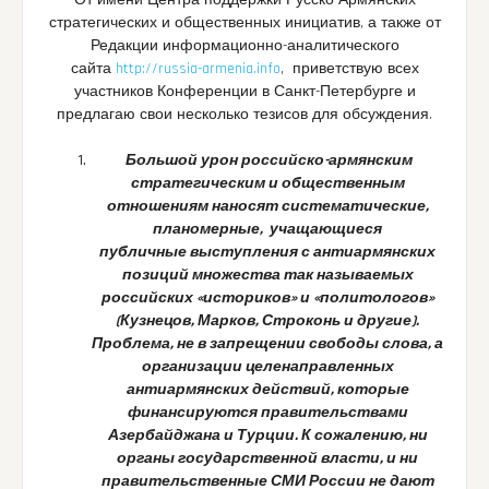
От имени Центра поддержки Русско-Армянских
стратегических и общественных инициатив, а также от
Редакции информационно-аналитического
сайта
http://russia-armenia.info
, приветствую всех
участников Конференции в Санкт-Петербурге и
предлагаю свои несколько тезисов для обсуждения.
Большой урон российско-армянским
стратегическим и общественным
отношениям наносят систематические,
планомерные,
учащающиеся
публичные
выступления с антиармянских
позиций множества так называемых
российских «историков» и «политологов»
(Кузнецов, Марков, Строконь и другие).
Проблема, не в запрещении свободы слова, а
организации целенаправленных
антиармянских действий, которые
финансируются правительствами
Азербайджана и Турции. К сожалению, ни
органы государственной власти, и ни
правительственные СМИ России не дают