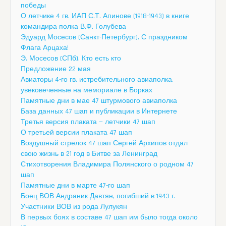
победы
О летчике 4 гв. ИАП С.Т. Апинове (1918-1943) в книге
командира полка В.Ф. Голубева
Эдуард Мосесов (Санкт-Петербург). С праздником
Флага Арцаха!
Э. Мосесов (СПб). Кто есть кто
Предложение 22 мая
Авиаторы 4-го гв. истребительного авиаполка,
увековеченные на мемориале в Борках
Памятные дни в мае 47 штурмового авиаполка
База данных 47 шап и публикации в Интернете
Третья версия плаката — летчики 47 шап
О третьей версии плаката 47 шап
Воздушный стрелок 47 шап Сергей Архипов отдал
свою жизнь в 21 год в Битве за Ленинград
Стихотворения Владимира Полянского о родном 47
шап
Памятные дни в марте 47-го шап
Боец ВОВ Андраник Давтян, погибший в 1943 г.
Участники ВОВ из рода Лулукян
В первых боях в составе 47 шап им было тогда около