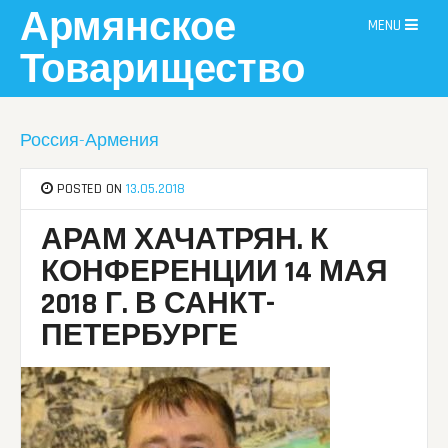
Skip
Армянское
MENU
to
content
Товарищество
Россия-Армения
POSTED ON
13.05.2018
АРАМ ХАЧАТРЯН. К
КОНФЕРЕНЦИИ 14 МАЯ
2018 Г. В САНКТ-
ПЕТЕРБУРГЕ