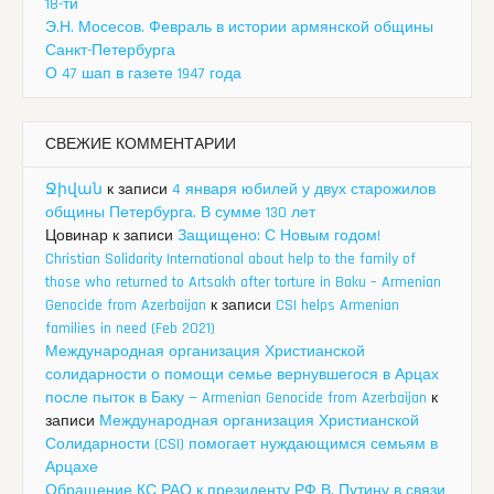
18-ти
Э.Н. Мосесов. Февраль в истории армянской общины
Санкт-Петербурга
О 47 шап в газете 1947 года
СВЕЖИЕ КОММЕНТАРИИ
Ջիվան
к записи
4 января юбилей у двух старожилов
общины Петербурга. В сумме 130 лет
Цовинар
к записи
Защищено: С Новым годом!
Christian Solidarity International about help to the family of
those who returned to Artsakh after torture in Baku – Armenian
Genocide from Azerbaijan
к записи
CSI helps Armenian
families in need (Feb 2021)
Международная организация Христианской
солидарности о помощи семье вернувшегося в Арцах
после пыток в Баку — Armenian Genocide from Azerbaijan
к
записи
Международная организация Христианской
Солидарности (CSI) помогает нуждающимся семьям в
Арцахе
Обращение КС РАО к президенту РФ В. Путину в связи