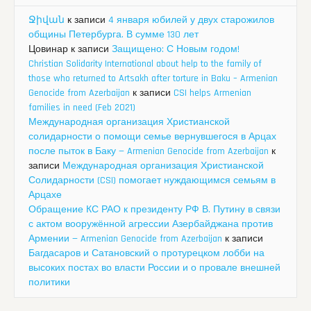
Ջիվան
к записи
4 января юбилей у двух старожилов
общины Петербурга. В сумме 130 лет
Цовинар
к записи
Защищено: С Новым годом!
Christian Solidarity International about help to the family of
those who returned to Artsakh after torture in Baku – Armenian
Genocide from Azerbaijan
к записи
CSI helps Armenian
families in need (Feb 2021)
Международная организация Христианской
солидарности о помощи семье вернувшегося в Арцах
после пыток в Баку — Armenian Genocide from Azerbaijan
к
записи
Международная организация Христианской
Солидарности (CSI) помогает нуждающимся семьям в
Арцахе
Обращение КС РАО к президенту РФ В. Путину в связи
с актом вооружённой агрессии Азербайджана против
Армении — Armenian Genocide from Azerbaijan
к записи
Багдасаров и Сатановский о протурецком лобби на
высоких постах во власти России и о провале внешней
политики