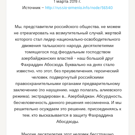
1 марта 2019 г.
Источник —
http://russia-armenia.info/node/56540
Мы, представители российского общества, не можем
не отреагировать на возмутительный случай, жертвой
которого стал лидер национально-освободительного
движения талышского народа, десятилетиями
томящегося под феодальным господством
азербайджанских властей – наш большой друг
Фахраддин Абосзода. Буквально на днях стало
известно, что этот, без преувеличения, героический
человек, подвергнутый российскими
правоохранительными органами предварительному
заключению (по наущению, надо полагать, алиевского
режима), экстрадирован в… Азербайджан. Абсурдность,
бесчеловечность данного решения несомненна. И мы
решительно осуждаем это решение, присоединяясь к
тем, кто высказывается в защиту Фахраддина
Абосдзоды.
Многие десятилетия этот человек бесстрашно