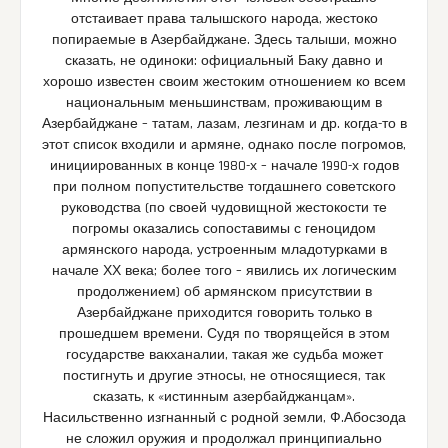
отстаивает права талышского народа, жестоко
попираемые в Азербайджане. Здесь талыши, можно
сказать, не одиноки: официальный Баку давно и
хорошо известен своим жестоким отношением ко всем
национальным меньшинствам, проживающим в
Азербайджане – татам, лазам, лезгинам и др. когда-то в
этот список входили и армяне, однако после погромов,
инициированных в конце 1980-х – начале 1990-х годов
при полном попустительстве тогдашнего советского
руководства (по своей чудовищной жестокости те
погромы оказались сопоставимы с геноцидом
армянского народа, устроенным младотурками в
начале ХХ века; более того – явились их логическим
продолжением) об армянском присутствии в
Азербайджане приходится говорить только в
прошедшем времени. Судя по творящейся в этом
государстве вакханалии, такая же судьба может
постигнуть и другие этносы, не относящиеся, так
сказать, к «истинным азербайджанцам».
Насильственно изгнанный с родной земли, Ф.Абосзода
не сложил оружия и продолжал принципиально