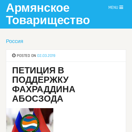
Skip
Армянское
MENU
to
content
Товарищество
Россия
POSTED ON
02.03.2019
ПЕТИЦИЯ В
ПОДДЕРЖКУ
ФАХРАДДИНА
АБОСЗОДА