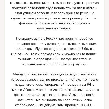
критиковать алиевский режим, вызывая у этого режима
поистине патологическую ненависть. За что в итоге и
стал узником совести. А теперь принято решение
сдать его этому самому алиевскому режиму. То есть –
фактически обречь человека на позорную и
мучительную смерть…
По-видимому, те в России, кто принял подобное
постыдное решение, руководствовались иезуитским
принципом: «Лучшее средство от головной боли –
гильотина». Такой подход если и можно как-то понять,
то никак не оправдать. Он заслуживает только
возмущения и решительного осуждения.
Между прочим, имеются сведения, в достоверности
которых сомневаться не приходится, о том, что, после
недавнего отказа Генеральной прокуратуры РФ в
выдаче Абосзоду властям Азербайджана, имела место
дерзкая и наглая кража человека. А именно: некие
сомнительные личности, по непонятным, явно
сфабрикованным документам, проникли в СИЗО,