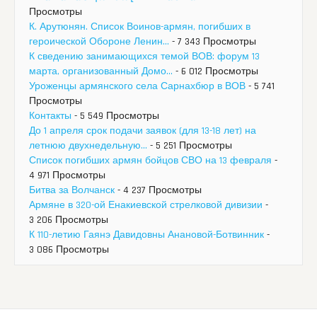
Просмотры
К. Арутюнян. Список Воинов-армян, погибших в
героической Обороне Ленин...
- 7 343 Просмотры
К сведению занимающихся темой ВОВ: форум 13
марта, организованный Домо...
- 6 012 Просмотры
Уроженцы армянского села Сарнахбюр в ВОВ
- 5 741
Просмотры
Контакты
- 5 549 Просмотры
До 1 апреля срок подачи заявок (для 13-18 лет) на
летнюю двухнедельную...
- 5 251 Просмотры
Список погибших армян бойцов СВО на 13 февраля
-
4 971 Просмотры
Битва за Волчанск
- 4 237 Просмотры
Армяне в 320-ой Енакиевской стрелковой дивизии
-
3 206 Просмотры
К 110-летию Гаянэ Давидовны Анановой-Ботвинник
-
3 086 Просмотры