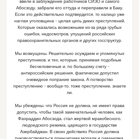
ввели в заблуждение работников СИЗО и самого
Абосзоду, забрали его оттуда и переправили в Баку.
Если это действительно подтвердится, то налицо уже
наглая уголовщина – целая цепь диких преступлений.
Которые оказались возможными из-за ряда грубых
ошибок, недосмотров, упущений российских
правоохранительных органов и других госструктур.
Мы возмущены. Решительно осуждаем и упомянутых
преступников, и тех, которые, принимая подобные
бесчеловечные и, по большому счету –
антироссийские решения, фактически допустил
очевидное попрание закона. А потворство
преступлению – вообще-то, тоже преступление, знаете
ли.
Мы убеждены, что Россия не должна, не имеет права
допустить, чтобы такой замечательный человек, как
Фахраддин Абосзода, стал жертвой мракобесного,
людоедского режима, царящего в государстве
Азербайджан. В своих действиях Россия должна
руководствоваться принципами морали и гуманизма,