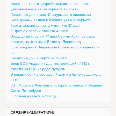
Авиаторы 4-го гв. истребительного авиаполка,
увековеченные на мемориале в Борках
Памятные дни в мае 47 штурмового авиаполка
База данных 47 шап и публикации в Интернете
Третья версия плаката — летчики 47 шап
О третьей версии плаката 47 шап
Воздушный стрелок 47 шап Сергей Архипов отдал
свою жизнь в 21 год в Битве за Ленинград
Стихотворения Владимира Полянского о родном 47
шап
Памятные дни в марте 47-го шап
Боец ВОВ Андраник Давтян, погибший в 1943 г.
Участники ВОВ из рода Лулукян
В первых боях в составе 47 шап им было тогда около
18-ти
Э.Н. Мосесов. Февраль в истории армянской общины
Санкт-Петербурга
О 47 шап в газете 1947 года
СВЕЖИЕ КОММЕНТАРИИ