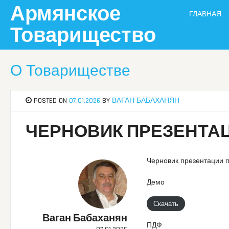
Skip
Армянское
ГЛАВНАЯ
to
content
Товарищество
О Товариществе
POSTED ON
07.01.2026
BY
ВАГАН БАБАХАНЯН
ЧЕРНОВИК ПРЕЗЕНТАЦИ
Черновик презентации п
Демо
Скачать
Ваган Бабаханян
ПДФ