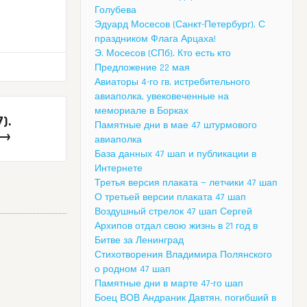
Голубева
Эдуард Мосесов (Санкт-Петербург). С
праздником Флага Арцаха!
Э. Мосесов (СПб). Кто есть кто
Предложение 22 мая
Авиаторы 4-го гв. истребительного
авиаполка, увековеченные на
мемориале в Борках
).
Памятные дни в мае 47 штурмового
→
авиаполка
База данных 47 шап и публикации в
Интернете
Третья версия плаката — летчики 47 шап
О третьей версии плаката 47 шап
Воздушный стрелок 47 шап Сергей
Архипов отдал свою жизнь в 21 год в
Битве за Ленинград
Стихотворения Владимира Полянского
о родном 47 шап
Памятные дни в марте 47-го шап
Боец ВОВ Андраник Давтян, погибший в