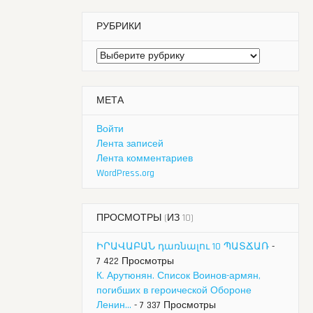
РУБРИКИ
Рубрики
МЕТА
Войти
Лента записей
Лента комментариев
WordPress.org
ПРОСМОТРЫ (ИЗ 10)
ԻՐԱՎԱԲԱՆ դառնալու 10 ՊԱՏՃԱՌ
-
7 422 Просмотры
К. Арутюнян. Список Воинов-армян,
погибших в героической Обороне
Ленин...
- 7 337 Просмотры