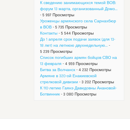
К сведению занимающихся темой ВОВ:
форум 13 марта, организованный Домо...
- 5 997 Просмотры
Уроженцы армянского села Сарнахбюр
в ВОВ
- 5 735 Просмотры
Контакты
- 5 544 Просмотры
До 1 апреля срок подачи заявок (для 13-
18 лет) на летнюю двухнедельную...
-
5 239 Просмотры
Список погибших армян бойцов СВО на
13 февраля
- 4 959 Просмотры
Битва за Волчанск
- 4 232 Просмотры
Армяне в 320-ой Енакиевской
стрелковой дивизии
- 3 202 Просмотры
К 110-летию Гаянэ Давидовны Анановой-
Ботвинник
- 3 080 Просмотры