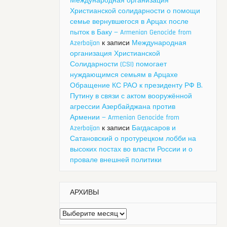
Международная организация
Христианской солидарности о помощи
семье вернувшегося в Арцах после
пыток в Баку — Armenian Genocide from
Azerbaijan
к записи
Международная
организация Христианской
Солидарности (CSI) помогает
нуждающимся семьям в Арцахе
Обращение КС РАО к президенту РФ В.
Путину в связи с актом вооружённой
агрессии Азербайджана против
Армении — Armenian Genocide from
Azerbaijan
к записи
Багдасаров и
Сатановский о протурецком лобби на
высоких постах во власти России и о
провале внешней политики
АРХИВЫ
Архивы