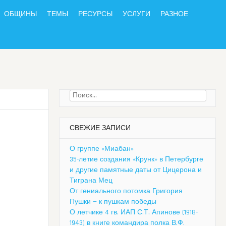
ОБЩИНЫ
ТЕМЫ
РЕСУРСЫ
УСЛУГИ
РАЗНОЕ
Найти:
СВЕЖИЕ ЗАПИСИ
О группе «Миабан»
35-летие создания «Крунк» в Петербурге
и другие памятные даты от Цицерона и
Тиграна Мец
От гениального потомка Григория
Пушки — к пушкам победы
О летчике 4 гв. ИАП С.Т. Апинове (1918-
1943) в книге командира полка В.Ф.