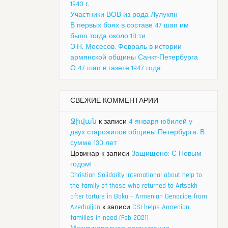
1943 г.
Участники ВОВ из рода Лулукян
В первых боях в составе 47 шап им
было тогда около 18-ти
Э.Н. Мосесов. Февраль в истории
армянской общины Санкт-Петербурга
О 47 шап в газете 1947 года
СВЕЖИЕ КОММЕНТАРИИ
Ջիվան
к записи
4 января юбилей у
двух старожилов общины Петербурга. В
сумме 130 лет
Цовинар
к записи
Защищено: С Новым
годом!
Christian Solidarity International about help to
the family of those who returned to Artsakh
after torture in Baku – Armenian Genocide from
Azerbaijan
к записи
CSI helps Armenian
families in need (Feb 2021)