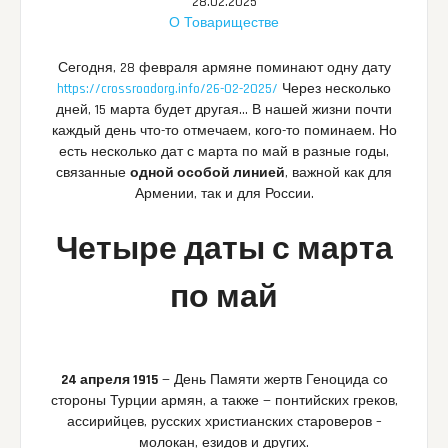
28.02.2025
О Товариществе
Сегодня, 28 февраля армяне поминают одну дату
https://crossroadorg.info/26-02-2025/
Через несколько
дней, 15 марта будет другая… В нашей жизни почти
каждый день что-то отмечаем, кого-то поминаем. Но
есть несколько дат с марта по май в разные годы,
связанные
одной особой линией
, важной как для
Армении, так и для России.
Четыре даты с марта
по май
24 апреля 1915
— День Памяти жертв Геноцида со
стороны Турции армян, а также — понтийских греков,
ассирийцев, русских христианских староверов –
молокан, езидов и других.