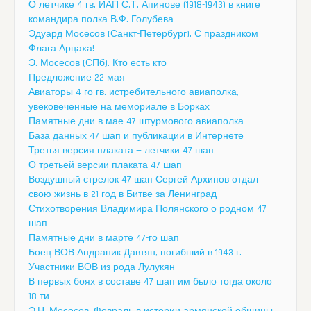
О летчике 4 гв. ИАП С.Т. Апинове (1918-1943) в книге
командира полка В.Ф. Голубева
Эдуард Мосесов (Санкт-Петербург). С праздником
Флага Арцаха!
Э. Мосесов (СПб). Кто есть кто
Предложение 22 мая
Авиаторы 4-го гв. истребительного авиаполка,
увековеченные на мемориале в Борках
Памятные дни в мае 47 штурмового авиаполка
База данных 47 шап и публикации в Интернете
Третья версия плаката — летчики 47 шап
О третьей версии плаката 47 шап
Воздушный стрелок 47 шап Сергей Архипов отдал
свою жизнь в 21 год в Битве за Ленинград
Стихотворения Владимира Полянского о родном 47
шап
Памятные дни в марте 47-го шап
Боец ВОВ Андраник Давтян, погибший в 1943 г.
Участники ВОВ из рода Лулукян
В первых боях в составе 47 шап им было тогда около
18-ти