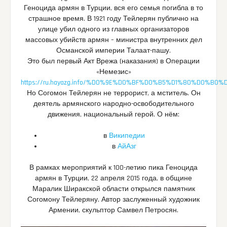
Геноцида армян в Турции, вся его семья погибла в то
страшное время. В 1921 году Тейлерян публично на
улице убил одного из главных организаторов
массовых убийств армян – министра внутренних дел
Османской империи Талаат-пашу.
Это был первый Акт Врежа (наказания) в Операции
«Немезис»
https://ru.hayazg.info/%D0%9E%D0%BF%D0%B5%D1%80%D0
Но Согомон Тейлерян не террорист, а мститель. Он
деятель армянского народно-освободительного
движения, национальный герой. О нём:
в
Википедии
в
АйАзг
В рамках мероприятий к 100-летию пика Геноцида
армян в Турции, 22 апреля 2015 года, в общине
Маралик Ширакской области открылся памятник
Согомону Тейлеряну. Автор заслуженный художник
Армении, скульптор Самвел Петросян.