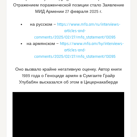
Отражением пораженческой позиции стало Заявление
МИД Армении 27 февраля 2025 г.
на русском —
https://www.mfa.am/ru/interviews-
articles-and-
comments/2025/02/27/mfa_statement/13095
на армянском —
https://www.mfa.am/hy/interviews-
articles-and-
comments/2025/02/27/mfa_statement/13095
Оно вызвало крайне негативную оценку. Автор книги
1989 года о Геноциде армян в Сумгаите Грайр
Улубабян высказался об этом в Цицернакаберде