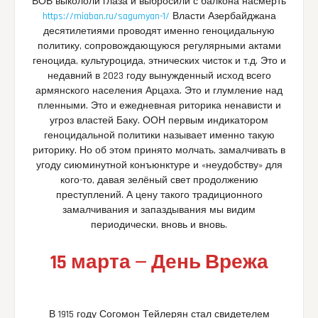
ВОВ выкололи глаза и выбросили с балкона насмерть
https://miaban.ru/sagumyan-1/
Власти Азербайджана
десятилетиями проводят именно геноцидальную
политику, сопровождающуюся регулярными актами
геноцида, культуроцида, этнических чисток и т.д. Это и
недавний в 2023 году вынужденный исход всего
армянского населения Арцаха. Это и глумление над
пленными. Это и ежедневная риторика ненависти и
угроз властей Баку. ООН первым индикатором
геноцидальной политики называет именно такую
риторику. Но об этом принято молчать, замалчивать в
угоду сиюминутной конъюнктуре и «неудобству» для
кого-то, давая зелёный свет продолжению
преступлений. А цену такого традиционного
замалчивания и запаздывания мы видим
периодически, вновь и вновь.
15 марта — День Врежа
В 1915 году Согомон Тейлерян стал свидетелем