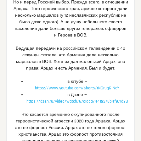
Но и перед Россией выбор. Прежде всего, в отношении
Арцаха. Того героического края, армяне которого дали
несколько маршалов (у 12 неславянских республик не
было даже одного). А на душу небольшого своего
населения дали больше других генералов, офицеров
и Героев в ВОВ.
Ведущая передачи на российском телевидении с 40
секунды сказала, что Армения дала несколько
маршалов в ВОВ. Хотя их дал маленький Арцах, она
права: Арцах и есть Армения. Был и будет.
в ютубе —
https://www.youtube.com/shorts/rNGruq6_NcY
в Дзене —
https://dzen.ru/video/watch/67c1aaa74419276b4f971d98
Что касается временно оккупированного после
террористической агрессии 2020 года Арцаха, Арцах
это не форпост России. Арцах это не только форпост
христианства. Арцах это форпост противостояния
звериному началу, человеконенавистнической