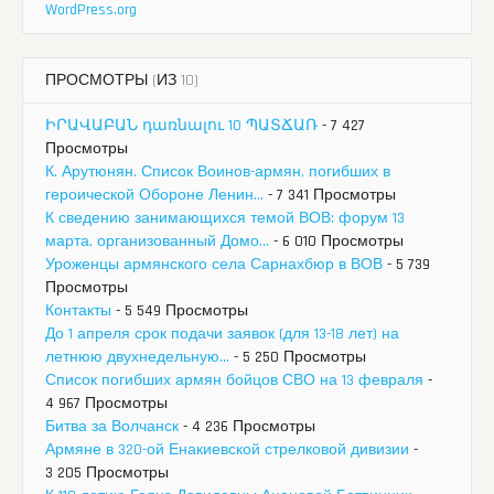
WordPress.org
ПРОСМОТРЫ (ИЗ 10)
ԻՐԱՎԱԲԱՆ դառնալու 10 ՊԱՏՃԱՌ
- 7 427
Просмотры
К. Арутюнян. Список Воинов-армян, погибших в
героической Обороне Ленин...
- 7 341 Просмотры
К сведению занимающихся темой ВОВ: форум 13
марта, организованный Домо...
- 6 010 Просмотры
Уроженцы армянского села Сарнахбюр в ВОВ
- 5 739
Просмотры
Контакты
- 5 549 Просмотры
До 1 апреля срок подачи заявок (для 13-18 лет) на
летнюю двухнедельную...
- 5 250 Просмотры
Список погибших армян бойцов СВО на 13 февраля
-
4 967 Просмотры
Битва за Волчанск
- 4 236 Просмотры
Армяне в 320-ой Енакиевской стрелковой дивизии
-
3 205 Просмотры