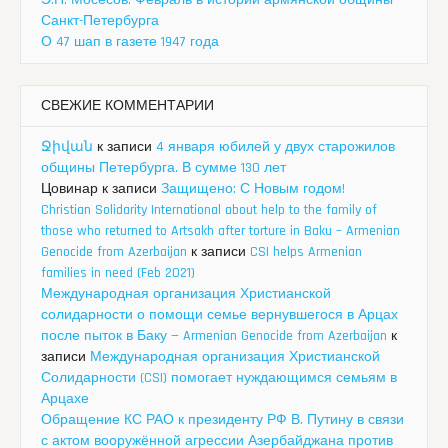
Э.Н. Мосесов. Февраль в истории армянской общины
Санкт-Петербурга
О 47 шап в газете 1947 года
СВЕЖИЕ КОММЕНТАРИИ
Ջիվան
к записи
4 января юбилей у двух старожилов
общины Петербурга. В сумме 130 лет
Цовинар
к записи
Защищено: С Новым годом!
Christian Solidarity International about help to the family of
those who returned to Artsakh after torture in Baku – Armenian
Genocide from Azerbaijan
к записи
CSI helps Armenian
families in need (Feb 2021)
Международная организация Христианской
солидарности о помощи семье вернувшегося в Арцах
после пыток в Баку — Armenian Genocide from Azerbaijan
к
записи
Международная организация Христианской
Солидарности (CSI) помогает нуждающимся семьям в
Арцахе
Обращение КС РАО к президенту РФ В. Путину в связи
с актом вооружённой агрессии Азербайджана против