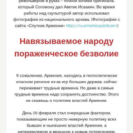
револьвером в руках – точной копией оригинала,
который Согомону дал Аветик Исаакян. Во время
работы над скульптурой автор использовал
фотографии из национального архива. (Фотографии с
сайта «Спутник Армении»
https://ru.armeniasputnik.am/
)
Навязываемое народу
пораженческое безволие
К сожалению, Армения, находясь в геополитически
опасном регионе из-за игр больших держав, сейчас
переживает трудные времена. Но даже в самые
трудные времена надо сохранять достоинство. Этого
не скажешь о политике властей Армении.
День 28 февраля стал очередным фактором,
показывающим не просто неверную политику всех
бывших и нынешних властей Армении, а
неприемлемую и ведущую к новым потрясениям.