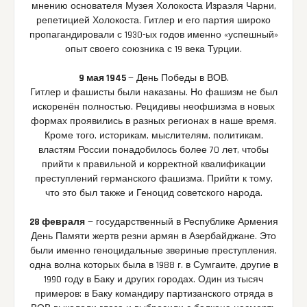
мнению основателя Музея Холокоста Израэля Чарни,
репетицией Холокоста. Гитлер и его партия широко
пропагандировали с 1930-ых годов именно «успешный»
опыт своего союзника с 19 века Турции.
9 мая 1945
— День Победы в ВОВ.
Гитлер и фашисты были наказаны. Но фашизм не был
искоренён полностью. Рецидивы неофшизма в новых
формах проявились в разных регионах в наше время.
Кроме того, историкам, мыслителям, политикам,
властям России понадобилось более 70 лет, чтобы
прийти к правильной и корректной квалификации
преступлений германского фашизма. Прийти к тому,
что это был также и Геноцид советского народа.
28 февраля
— государственный в Республике Армения
День Памяти жертв резни армян в Азербайджане. Это
были именно геноцидальные звериные преступления,
одна волна которых была в 1988 г. в Сумгаите, другие в
1990 году в Баку и других городах. Один из тысяч
примеров: в Баку командиру партизанского отряда в