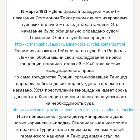
15 марта 1921
— День Врежа (праведной мести) —
наказания Согомоном Тейлеряном одного из кровавых
турецких палачей — нелюдя талаата-паши. Это
наказание было официально оправдано судом
Германии. Отчет о судебном процессе
http://armenianhouse.org/wegner/docs-ru/trial/contents.html
Одним из адвокатов Тейлеряна на суде был Рафаэль
Лемкин, обобщивший свои исследования в новой
концепции геноцида, ставшей с 1948 года частью
международного права.
Но само государство Турции, организовавшее Геноцид
народов, не было до сих пор осуждено в целом и не
наказано. Хотя преступление геноцида не имеет срока
давности, а Конвенция прямо и однозначно указывает
на необходимость суда.
https://www.un.org/ru/documents/decl_conv/conventions/genocide.sh
И это ненаказание Турции детерминированно дало
новые коричневые «плоды». Геноцидальная идеология
и практика Турции стала одним из ключевых корней
германского нацизма. А Геноцид армян стал, по