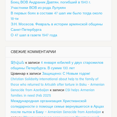
Боец ВОВ Андраник Давтян, погибший в 1943 г.
Участники ВОВ из рода Лулукян
В первых боях в составе 47 шап им было тогда около
18-ти
Э.Н. Мосесов. Февраль в истории армянской общины
Санкт-Петербурга
О 47 шап в газете 1947 года
СВЕЖИЕ КОММЕНТАРИИ
Ջիվան
к записи
4 января юбилей у двух старожилов
общины Петербурга. В сумме 130 лет
Цовинар
к записи
Защищено: С Новым годом!
Christian Solidarity International about help to the family of
those who returned to Artsakh after torture in Baku – Armenian
Genocide from Azerbaijan
к записи
CSI helps Armenian
families in need (Feb 2021)
Международная организация Христианской
солидарности о помощи семье вернувшегося в Арцах
после пыток в Баку — Armenian Genocide from Azerbaijan
к