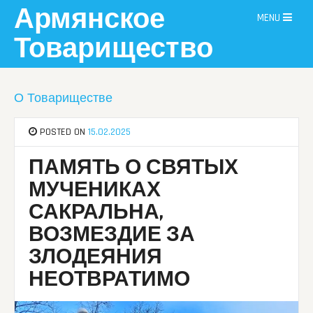
Skip
Армянское
MENU
to
content
Товарищество
О Товариществе
POSTED ON
15.02.2025
ПАМЯТЬ О СВЯТЫХ
МУЧЕНИКАХ
САКРАЛЬНА,
ВОЗМЕЗДИЕ ЗА
ЗЛОДЕЯНИЯ
НЕОТВРАТИМО