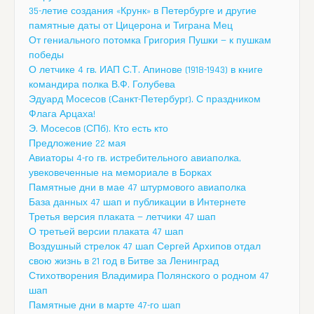
35-летие создания «Крунк» в Петербурге и другие
памятные даты от Цицерона и Тиграна Мец
От гениального потомка Григория Пушки — к пушкам
победы
О летчике 4 гв. ИАП С.Т. Апинове (1918-1943) в книге
командира полка В.Ф. Голубева
Эдуард Мосесов (Санкт-Петербург). С праздником
Флага Арцаха!
Э. Мосесов (СПб). Кто есть кто
Предложение 22 мая
Авиаторы 4-го гв. истребительного авиаполка,
увековеченные на мемориале в Борках
Памятные дни в мае 47 штурмового авиаполка
База данных 47 шап и публикации в Интернете
Третья версия плаката — летчики 47 шап
О третьей версии плаката 47 шап
Воздушный стрелок 47 шап Сергей Архипов отдал
свою жизнь в 21 год в Битве за Ленинград
Стихотворения Владимира Полянского о родном 47
шап
Памятные дни в марте 47-го шап