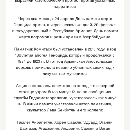
выразили категорический протест против указанных
нарративов.
Через два месяца, 24 апреля День памяти жертв
Геноцида армян, а через несколько дней, 28 февраля
в государственный в Республике Армения День памяти
жертв погромов и резни армян в Азербайджане.
Памятник Комитасу был установлен в 2015 году, в год
100-летия апогея Геноцида, который продолжался с
1894 до 1923 гг. В тот год Армянская Апостольская
церковь причислила невинно убиенных своих чад к
лику святых мучеников.
Акция состоялась, несмотря на холод — в северной
столице утром было минус 12, но по сообщению
службы Гидрометеорологии, чувствовалось как минус
16. В акции памяти участвовали автор памятника,
скульптор Лёва Бейбутян и его коллеги:
Гамлет Айрапетян, Хорен Саакян, Эдуард Оганян,
Вартазар Агаджанян, Андраник Саакян и Ваган