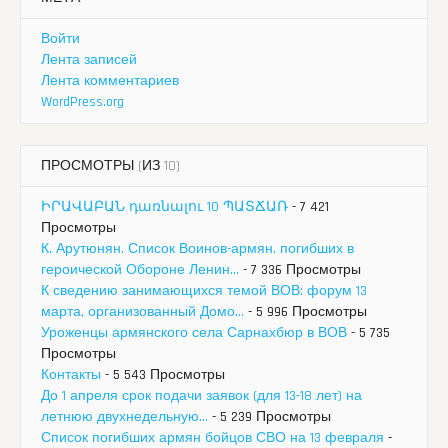
Войти
Лента записей
Лента комментариев
WordPress.org
ПРОСМОТРЫ (ИЗ 10)
ԻՐԱՎԱԲԱՆ դառնալու 10 ՊԱՏՃԱՌ
- 7 421
Просмотры
К. Арутюнян. Список Воинов-армян, погибших в
героической Обороне Ленин...
- 7 336 Просмотры
К сведению занимающихся темой ВОВ: форум 13
марта, организованный Домо...
- 5 996 Просмотры
Уроженцы армянского села Сарнахбюр в ВОВ
- 5 735
Просмотры
Контакты
- 5 543 Просмотры
До 1 апреля срок подачи заявок (для 13-18 лет) на
летнюю двухнедельную...
- 5 239 Просмотры
Список погибших армян бойцов СВО на 13 февраля
-