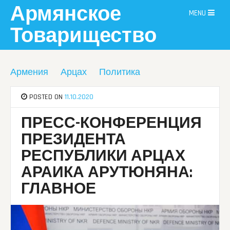
Skip
Армянское
MENU
to
content
Товарищество
Армения
Арцах
Политика
POSTED ON
11.10.2020
ПРЕСС-КОНФЕРЕНЦИЯ
ПРЕЗИДЕНТА
РЕСПУБЛИКИ АРЦАХ
АРАИКА АРУТЮНЯНА:
ГЛАВНОЕ