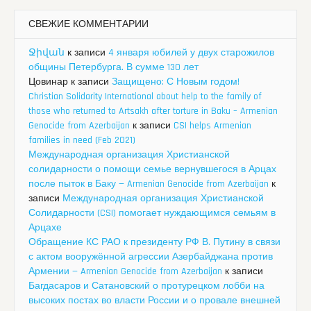
СВЕЖИЕ КОММЕНТАРИИ
Ջիվան
к записи
4 января юбилей у двух старожилов
общины Петербурга. В сумме 130 лет
Цовинар
к записи
Защищено: С Новым годом!
Christian Solidarity International about help to the family of
those who returned to Artsakh after torture in Baku – Armenian
Genocide from Azerbaijan
к записи
CSI helps Armenian
families in need (Feb 2021)
Международная организация Христианской
солидарности о помощи семье вернувшегося в Арцах
после пыток в Баку — Armenian Genocide from Azerbaijan
к
записи
Международная организация Христианской
Солидарности (CSI) помогает нуждающимся семьям в
Арцахе
Обращение КС РАО к президенту РФ В. Путину в связи
с актом вооружённой агрессии Азербайджана против
Армении — Armenian Genocide from Azerbaijan
к записи
Багдасаров и Сатановский о протурецком лобби на
высоких постах во власти России и о провале внешней