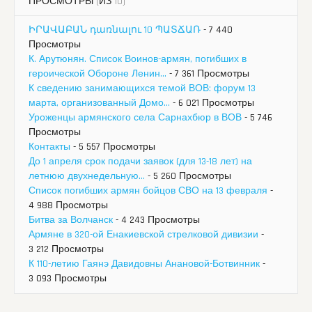
ПРОСМОТРЫ (ИЗ 10)
ԻՐԱՎԱԲԱՆ դառնալու 10 ՊԱՏՃԱՌ
- 7 440
Просмотры
К. Арутюнян. Список Воинов-армян, погибших в
героической Обороне Ленин...
- 7 361 Просмотры
К сведению занимающихся темой ВОВ: форум 13
марта, организованный Домо...
- 6 021 Просмотры
Уроженцы армянского села Сарнахбюр в ВОВ
- 5 746
Просмотры
Контакты
- 5 557 Просмотры
До 1 апреля срок подачи заявок (для 13-18 лет) на
летнюю двухнедельную...
- 5 260 Просмотры
Список погибших армян бойцов СВО на 13 февраля
-
4 988 Просмотры
Битва за Волчанск
- 4 243 Просмотры
Армяне в 320-ой Енакиевской стрелковой дивизии
-
3 212 Просмотры
К 110-летию Гаянэ Давидовны Анановой-Ботвинник
-
3 093 Просмотры