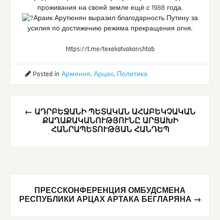
проживания на своей земле ещё с 1988 года.
Араик Арутюнян выразил благодарность Путину за
усилия по достижению режима прекращения огня.
https://t.me/texekatvakanshtab
Posted in
Армения
,
Арцах
,
Политика
Post
←
ԱԴՐԲԵՋԱՆԻ ՊԵՏԱԿԱՆ ԱՀԱԲԵԿՉԱԿԱՆ
navigation
ՔԱՂԱՔԱԿԱՆՈՒԹՅՈՒՆԸ ԱՐՑԱԽԻ
ՀԱՆՐԱՊԵՏՈՒԹՅԱՆ ՀԱՆԴԵՊ
ПРЕССКОНФЕРЕНЦИЯ ОМБУДСМЕНА
РЕСПУБЛИКИ АРЦАХ АРТАКА БЕГЛАРЯНА
→