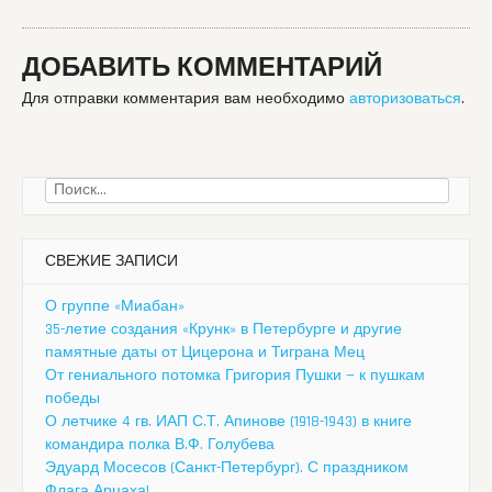
ДОБАВИТЬ КОММЕНТАРИЙ
Для отправки комментария вам необходимо
авторизоваться
.
Найти:
СВЕЖИЕ ЗАПИСИ
О группе «Миабан»
35-летие создания «Крунк» в Петербурге и другие
памятные даты от Цицерона и Тиграна Мец
От гениального потомка Григория Пушки — к пушкам
победы
О летчике 4 гв. ИАП С.Т. Апинове (1918-1943) в книге
командира полка В.Ф. Голубева
Эдуард Мосесов (Санкт-Петербург). С праздником
Флага Арцаха!