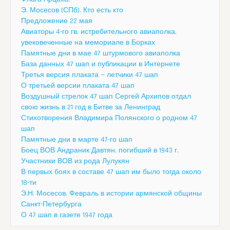
Э. Мосесов (СПб). Кто есть кто
Предложение 22 мая
Авиаторы 4-го гв. истребительного авиаполка,
увековеченные на мемориале в Борках
Памятные дни в мае 47 штурмового авиаполка
База данных 47 шап и публикации в Интернете
Третья версия плаката — летчики 47 шап
О третьей версии плаката 47 шап
Воздушный стрелок 47 шап Сергей Архипов отдал
свою жизнь в 21 год в Битве за Ленинград
Стихотворения Владимира Полянского о родном 47
шап
Памятные дни в марте 47-го шап
Боец ВОВ Андраник Давтян, погибший в 1943 г.
Участники ВОВ из рода Лулукян
В первых боях в составе 47 шап им было тогда около
18-ти
Э.Н. Мосесов. Февраль в истории армянской общины
Санкт-Петербурга
О 47 шап в газете 1947 года