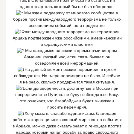
Так, в Степанакерте практически не осталось ни
одного квартала, который бы не был обстрелян.
Мы ждем поддержку от мирового сообщества в
борьбе против международного терроризма не только
освещением событий, но и предметно.
Факт международного терроризма на территории
Арцаха подтвержден уже российскими, американскими
и французскими властями.
Мы находимся на связи с премьер-министром
Армении каждый час, если связь бывает, он
осведомлён всей информацией.
На данный момент режим перемирия в целом
соблюдается. Но вчера перемирия не было. И сейчас
я не знаю, сколько продержится такая ситуация.
Если договоренности, достигнутые в Москве при
посредничестве Путина, не будут соблюдаться Баку,
это означает, что Азербайджан будет вынужден
просить перемирия.
Хочу сказать спасибо журналистам, благодаря
работе которых цивилизованный мир знает о событиях
в Арцахе, можно даже сказать знает о геноциде против
народа, который начал борьбу за право свободного