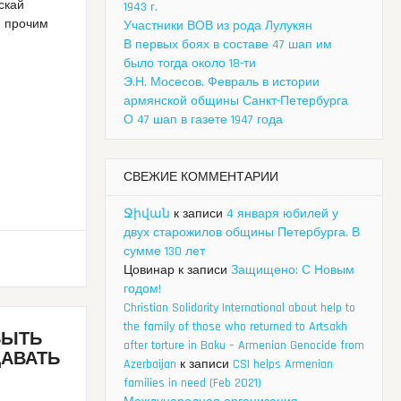
скай
1943 г.
м прочим
Участники ВОВ из рода Лулукян
В первых боях в составе 47 шап им
было тогда около 18-ти
Э.Н. Мосесов. Февраль в истории
армянской общины Санкт-Петербурга
О 47 шап в газете 1947 года
СВЕЖИЕ КОММЕНТАРИИ
Ջիվան
к записи
4 января юбилей у
двух старожилов общины Петербурга. В
сумме 130 лет
Цовинар
к записи
Защищено: С Новым
годом!
Christian Solidarity International about help to
the family of those who returned to Artsakh
БЫТЬ
after torture in Baku – Armenian Genocide from
ДАВАТЬ
Azerbaijan
к записи
CSI helps Armenian
families in need (Feb 2021)