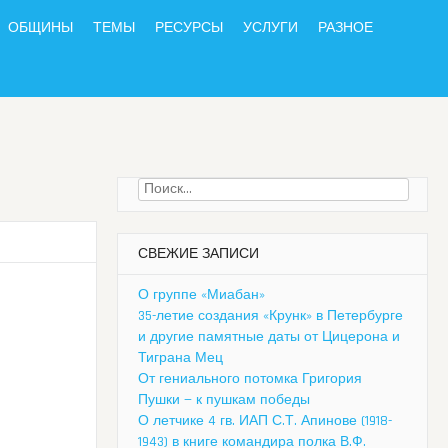
ОБЩИНЫ
ТЕМЫ
РЕСУРСЫ
УСЛУГИ
РАЗНОЕ
Найти:
СВЕЖИЕ ЗАПИСИ
О группе «Миабан»
35-летие создания «Крунк» в Петербурге
и другие памятные даты от Цицерона и
Тиграна Мец
От гениального потомка Григория
Пушки — к пушкам победы
О летчике 4 гв. ИАП С.Т. Апинове (1918-
1943) в книге командира полка В.Ф.