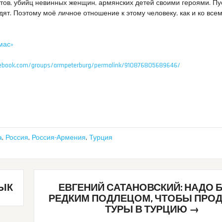
ов, убийц невинных женщин, армянских детей своими героями. Пу
идят. Поэтому моё личное отношение к этому человеку, как и ко все
мас»
ebook.com/groups/armpeterburg/permalink/910876805689646/
а
,
Россия
,
Россия-Армения
,
Турция
ЗЫК
ЕВГЕНИЙ САТАНОВСКИЙ: НАДО 
РЕДКИМ ПОДЛЕЦОМ, ЧТОБЫ ПРО
ТУРЫ В ТУРЦИЮ
→