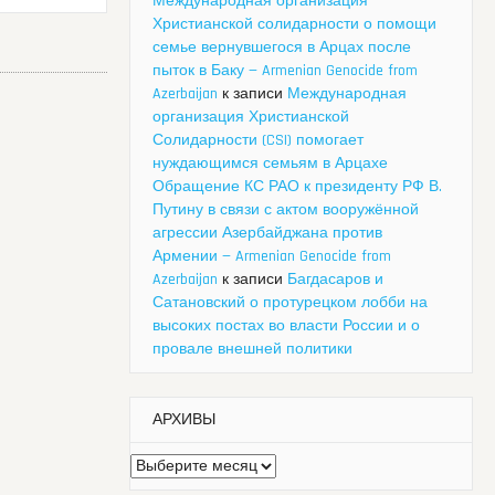
Международная организация
Христианской солидарности о помощи
семье вернувшегося в Арцах после
пыток в Баку — Armenian Genocide from
Azerbaijan
к записи
Международная
организация Христианской
Солидарности (CSI) помогает
нуждающимся семьям в Арцахе
Обращение КС РАО к президенту РФ В.
Путину в связи с актом вооружённой
агрессии Азербайджана против
Армении — Armenian Genocide from
Azerbaijan
к записи
Багдасаров и
Сатановский о протурецком лобби на
высоких постах во власти России и о
провале внешней политики
АРХИВЫ
Архивы