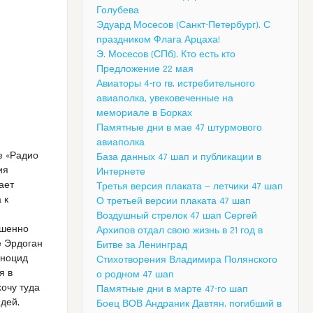
Голубева
Эдуард Мосесов (Санкт-Петербург). С
праздником Флага Арцаха!
Э. Мосесов (СПб). Кто есть кто
Предложение 22 мая
Авиаторы 4-го гв. истребительного
авиаполка, увековеченные на
мемориале в Борках
Памятные дни в мае 47 штурмового
авиаполка
е «Радио
База данных 47 шап и публикации в
ия
Интернете
ает
Третья версия плаката — летчики 47 шап
 к
О третьей версии плаката 47 шап
Воздушный стрелок 47 шап Сергей
ршенно
Архипов отдал свою жизнь в 21 год в
е Эрдоган
Битве за Ленинград
еноцид
Стихотворения Владимира Полянского
я в
о родном 47 шап
хочу туда
Памятные дни в марте 47-го шап
юдей,
Боец ВОВ Андраник Давтян, погибший в