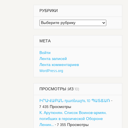
РУБРИКИ
Рубрики
МЕТА
Войти
Лента записей
Лента комментариев
WordPress.org
ПРОСМОТРЫ (ИЗ 10)
ԻՐԱՎԱԲԱՆ դառնալու 10 ՊԱՏՃԱՌ
-
7 435 Просмотры
К. Арутюнян. Список Воинов-армян,
погибших в героической Обороне
Ленин...
- 7 355 Просмотры