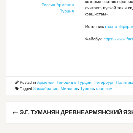
которые считают фашист
Россия-Армения
считают, пускай так и с
Турция
фашистам».
Источник:
газета «Еркра
Фейсбук:
https://www.fac
Posted in
Армения
,
Геноцид в Турции
,
Петербург
,
Политик
Tagged
Заксобрание
,
Милонов
,
Турция
,
фашизм
Post
←
Э.Г. ТУМАНЯН ДРЕВНЕАРМЯНСКИЙ Я
navigation