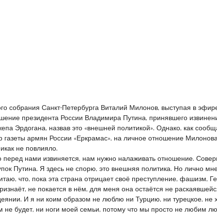
го собрания Санкт-Петербурга Виталий Милонов, выступая в эфир
ешение президента России Владимира Путина, принявшего извинен
епа Эрдогана, назвав это «внешней политикой». Однако, как сообщ
газеты армян России «Еркрамас», на личное отношение Милонова
никак не повлияло.
кто перед нами извиняется, нам нужно налаживать отношение. Сове
пок Путина. Я здесь не спорю, это внешняя политика. Но лично мн
итаю, что, пока эта страна отрицает своё преступление, фашизм, Г
ризнаёт, не покается в нём, для меня она остаётся не раскаявшейс
еянии. И я ни коим образом не люблю ни Турцию, ни турецкое, не 
ам не будет, ни ноги моей семьи, потому что мы просто не любим л