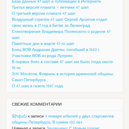
База данных 47 шап и публикации в Интернете
Третья версия плаката — летчики 47 шап
О третьей версии плаката 47 шап
Воздушный стрелок 47 шап Сергей Архипов отдал
свою жизнь в 21 год в Битве за Ленинград
Стихотворения Владимира Полянского о родном 47
шап
Памятные дни в марте 47-го шап
Боец ВОВ Андраник Давтян, погибший в 1943 г.
Участники ВОВ из рода Лулукян
В первых боях в составе 47 шап им было тогда около
18-ти
Э.Н. Мосесов. Февраль в истории армянской общины
Санкт-Петербурга
О 47 шап в газете 1947 года
СВЕЖИЕ КОММЕНТАРИИ
Ջիվան
к записи
4 января юбилей у двух старожилов
общины Петербурга. В сумме 130 лет
Цовинар
к записи
Защищено: С Новым годом!