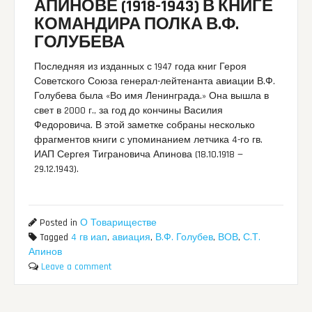
АПИНОВЕ (1918-1943) В КНИГЕ
КОМАНДИРА ПОЛКА В.Ф.
ГОЛУБЕВА
Последняя из изданных с 1947 года книг Героя
Советского Союза генерал-лейтенанта авиации В.Ф.
Голубева была «Во имя Ленинграда.» Она вышла в
свет в 2000 г., за год до кончины Василия
Федоровича. В этой заметке собраны несколько
фрагментов книги с упоминанием летчика 4-го гв.
ИАП Сергея Тиграновича Апинова (18.10.1918 —
29.12.1943).
Posted in
О Товариществе
Tagged
4 гв иап
,
авиация
,
В.Ф. Голубев
,
ВОВ
,
С.Т.
Апинов
Leave a comment