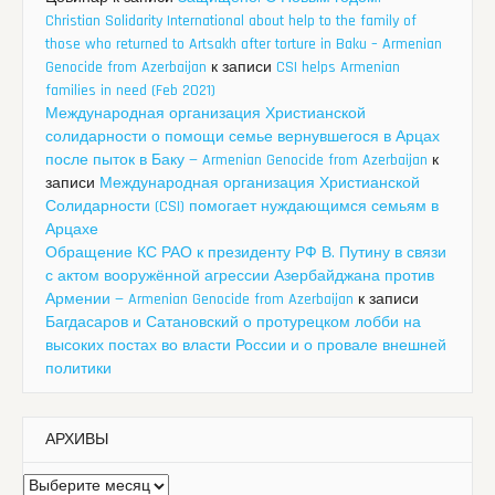
Christian Solidarity International about help to the family of
those who returned to Artsakh after torture in Baku – Armenian
Genocide from Azerbaijan
к записи
CSI helps Armenian
families in need (Feb 2021)
Международная организация Христианской
солидарности о помощи семье вернувшегося в Арцах
после пыток в Баку — Armenian Genocide from Azerbaijan
к
записи
Международная организация Христианской
Солидарности (CSI) помогает нуждающимся семьям в
Арцахе
Обращение КС РАО к президенту РФ В. Путину в связи
с актом вооружённой агрессии Азербайджана против
Армении — Armenian Genocide from Azerbaijan
к записи
Багдасаров и Сатановский о протурецком лобби на
высоких постах во власти России и о провале внешней
политики
АРХИВЫ
Архивы