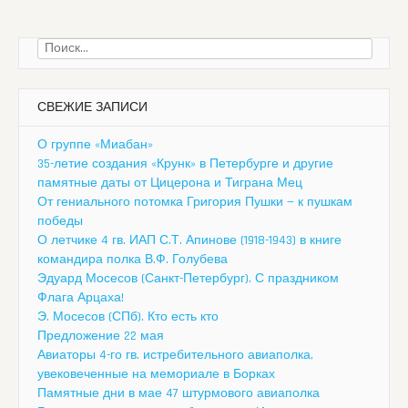
Найти:
СВЕЖИЕ ЗАПИСИ
О группе «Миабан»
35-летие создания «Крунк» в Петербурге и другие
памятные даты от Цицерона и Тиграна Мец
От гениального потомка Григория Пушки — к пушкам
победы
О летчике 4 гв. ИАП С.Т. Апинове (1918-1943) в книге
командира полка В.Ф. Голубева
Эдуард Мосесов (Санкт-Петербург). С праздником
Флага Арцаха!
Э. Мосесов (СПб). Кто есть кто
Предложение 22 мая
Авиаторы 4-го гв. истребительного авиаполка,
увековеченные на мемориале в Борках
Памятные дни в мае 47 штурмового авиаполка