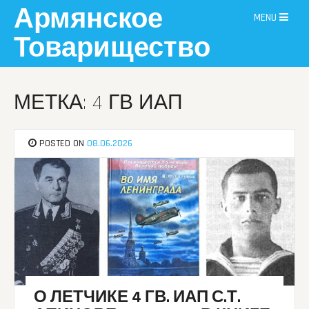
Skip
Армянское
MENU
to
content
Товарищество
МЕТКА: 4 ГВ ИАП
POSTED ON
08.06.2026
О ЛЕТЧИКЕ 4 ГВ. ИАП С.Т.