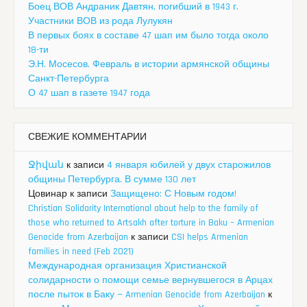
Боец ВОВ Андраник Давтян, погибший в 1943 г.
Участники ВОВ из рода Лулукян
В первых боях в составе 47 шап им было тогда около
18-ти
Э.Н. Мосесов. Февраль в истории армянской общины
Санкт-Петербурга
О 47 шап в газете 1947 года
СВЕЖИЕ КОММЕНТАРИИ
Ջիվան
к записи
4 января юбилей у двух старожилов
общины Петербурга. В сумме 130 лет
Цовинар
к записи
Защищено: С Новым годом!
Christian Solidarity International about help to the family of
those who returned to Artsakh after torture in Baku – Armenian
Genocide from Azerbaijan
к записи
CSI helps Armenian
families in need (Feb 2021)
Международная организация Христианской
солидарности о помощи семье вернувшегося в Арцах
после пыток в Баку — Armenian Genocide from Azerbaijan
к