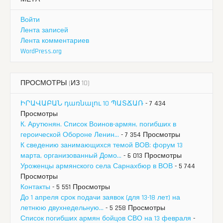
Войти
Лента записей
Лента комментариев
WordPress.org
ПРОСМОТРЫ (ИЗ 10)
ԻՐԱՎԱԲԱՆ դառնալու 10 ՊԱՏՃԱՌ
- 7 434
Просмотры
К. Арутюнян. Список Воинов-армян, погибших в
героической Обороне Ленин...
- 7 354 Просмотры
К сведению занимающихся темой ВОВ: форум 13
марта, организованный Домо...
- 6 013 Просмотры
Уроженцы армянского села Сарнахбюр в ВОВ
- 5 744
Просмотры
Контакты
- 5 551 Просмотры
До 1 апреля срок подачи заявок (для 13-18 лет) на
летнюю двухнедельную...
- 5 258 Просмотры
Список погибших армян бойцов СВО на 13 февраля
-