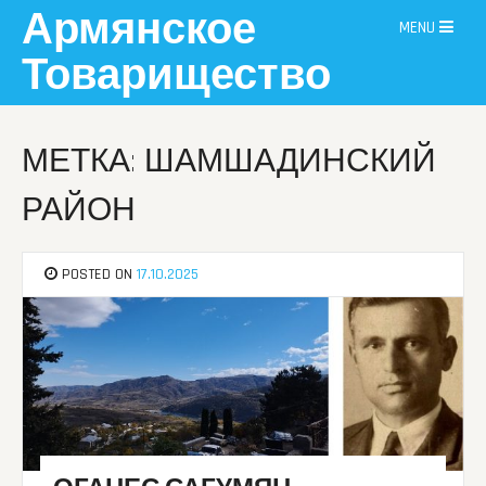
Skip
Армянское
MENU
to
content
Товарищество
МЕТКА: ШАМШАДИНСКИЙ
РАЙОН
POSTED ON
17.10.2025