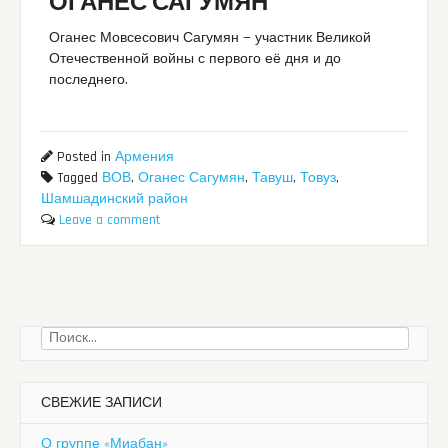
ОГАНЕС САГУМЯН
Оганес Мовсесович Сагумян — участник Великой
Отечественной войны с первого её дня и до
последнего.
Posted in
Армения
Tagged
ВОВ
,
Оганес Сагумян
,
Тавуш
,
Товуз
,
Шамшадинский район
Leave a comment
Найти:
СВЕЖИЕ ЗАПИСИ
О группе «Миабан»