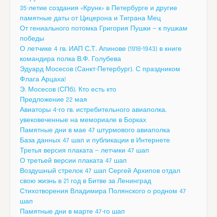
35-летие создания «Крунк» в Петербурге и другие
памятные даты от Цицерона и Тиграна Мец
От гениального потомка Григория Пушки — к пушкам
победы
О летчике 4 гв. ИАП С.Т. Апинове (1918-1943) в книге
командира полка В.Ф. Голубева
Эдуард Мосесов (Санкт-Петербург). С праздником
Флага Арцаха!
Э. Мосесов (СПб). Кто есть кто
Предложение 22 мая
Авиаторы 4-го гв. истребительного авиаполка,
увековеченные на мемориале в Борках
Памятные дни в мае 47 штурмового авиаполка
База данных 47 шап и публикации в Интернете
Третья версия плаката — летчики 47 шап
О третьей версии плаката 47 шап
Воздушный стрелок 47 шап Сергей Архипов отдал
свою жизнь в 21 год в Битве за Ленинград
Стихотворения Владимира Полянского о родном 47
шап
Памятные дни в марте 47-го шап