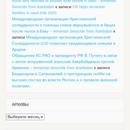
those who returned to Artsakh after torture in Baku – Armenian
Genocide from Azerbaijan
к записи
CSI helps Armenian
families in need (Feb 2021)
Международная организация Христианской
солидарности о помощи семье вернувшегося в Арцах
после пыток в Баку — Armenian Genocide from Azerbaijan
к
записи
Международная организация Христианской
Солидарности (CSI) помогает нуждающимся семьям в
Арцахе
Обращение КС РАО к президенту РФ В. Путину в связи
с актом вооружённой агрессии Азербайджана против
Армении — Armenian Genocide from Azerbaijan
к записи
Багдасаров и Сатановский о протурецком лобби на
высоких постах во власти России и о провале внешней
политики
АРХИВЫ
Архивы