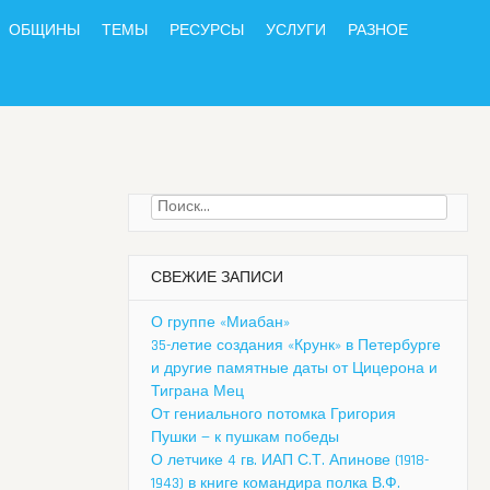
ОБЩИНЫ
ТЕМЫ
РЕСУРСЫ
УСЛУГИ
РАЗНОЕ
Найти:
СВЕЖИЕ ЗАПИСИ
О группе «Миабан»
35-летие создания «Крунк» в Петербурге
и другие памятные даты от Цицерона и
Тиграна Мец
От гениального потомка Григория
Пушки — к пушкам победы
О летчике 4 гв. ИАП С.Т. Апинове (1918-
1943) в книге командира полка В.Ф.