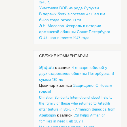
1943 г.
Участники ВОВ из рода Лулукян
В первых боях в составе 47 шап им
было тогда около 18-ти
Э.Н. Мосесов. Февраль в истории
армянской общины Санкт-Петербурга
О 47 шап в газете 1947 года
СВЕЖИЕ КОММЕНТАРИИ
Ջիվան
к записи
4 января юбилей у
двух старожилов общины Петербурга. В
сумме 130 лет
Цовинар
к записи
Защищено: С Новым
годом!
Christian Solidarity International about help to
the family of those who returned to Artsakh
after torture in Baku – Armenian Genocide from
Azerbaijan
к записи
CSI helps Armenian
families in need (Feb 2021)