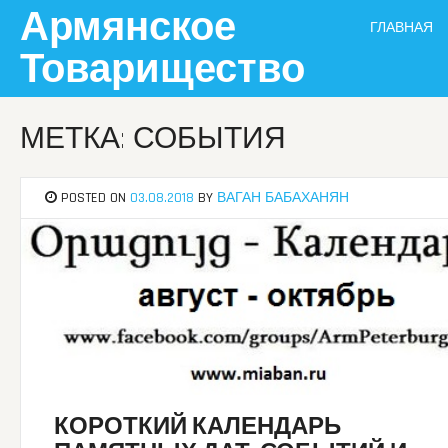
Skip
Армянское
ГЛАВНАЯ
to
content
Товарищество
МЕТКА: СОБЫТИЯ
POSTED ON
03.08.2018
BY
ВАГАН БАБАХАНЯН
КОРОТКИЙ КАЛЕНДАРЬ