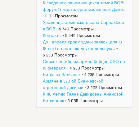
К сведению занимающихся темой ВОВ:
форум 13 марта, организованный Домо...
- 6 011 Просмотры
Уроженцы армянского села Сарнахбюр
в ВОВ
- 5 740 Просмотры
Контакты
- 5 549 Просмотры
До 1 апреля срок подачи заявок (для 13-
18 лет) на летнюю двухнедельную...
-
5 250 Просмотры
Список погибших армян бойцов СВО на
13 февраля
- 4 968 Просмотры
Битва за Волчанск
- 4 236 Просмотры
Армяне в 320-ой Енакиевской
стрелковой дивизии
- 3 205 Просмотры
К 110-летию Гаянэ Давидовны Анановой-
Ботвинник
- 3 085 Просмотры