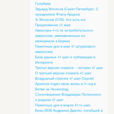
Голубева
Эдуард Мосесов (Санкт-Петербург). С
праздником Флага Арцаха!
Э. Мосесов (СПб). Кто есть кто
Предложение 22 мая
Авиаторы 4-го гв. истребительного
авиаполка, увековеченные на
мемориале в Борках
Памятные дни в мае 47 штурмового
авиаполка
База данных 47 шап и публикации в
Интернете
Третья версия плаката — летчики 47 шап
О третьей версии плаката 47 шап
Воздушный стрелок 47 шап Сергей
Архипов отдал свою жизнь в 21 год в
Битве за Ленинград
Стихотворения Владимира Полянского
о родном 47 шап
Памятные дни в марте 47-го шап
Боец ВОВ Андраник Давтян, погибший в