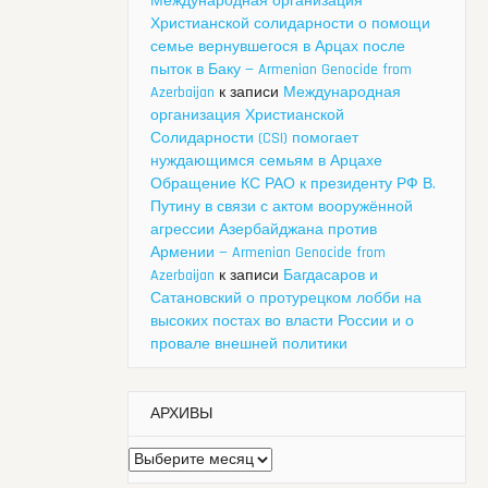
Международная организация
Христианской солидарности о помощи
семье вернувшегося в Арцах после
пыток в Баку — Armenian Genocide from
Azerbaijan
к записи
Международная
организация Христианской
Солидарности (CSI) помогает
нуждающимся семьям в Арцахе
Обращение КС РАО к президенту РФ В.
Путину в связи с актом вооружённой
агрессии Азербайджана против
Армении — Armenian Genocide from
Azerbaijan
к записи
Багдасаров и
Сатановский о протурецком лобби на
высоких постах во власти России и о
провале внешней политики
АРХИВЫ
Архивы