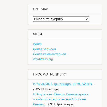
РУБРИКИ
Рубрики
МЕТА
Войти
Лента записей
Лента комментариев
WordPress.org
ПРОСМОТРЫ (ИЗ 10)
ԻՐԱՎԱԲԱՆ դառնալու 10 ՊԱՏՃԱՌ
-
7 427 Просмотры
К. Арутюнян. Список Воинов-армян,
погибших в героической Обороне
Ленин...
- 7 341 Просмотры